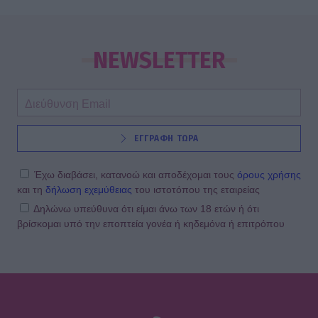
MEDIA
Δυο μαύρα πουκάμισα: Κυκλοφόρησε
το πρώτο trailer της νέας
NEWSLETTER
δραματικής σειράς του MEGA
INSIDE STORIES
ΕΓΓΡΑΦΗ ΤΩΡΑ
ΠΑΜΕ ΣΤΟΙΧΗΜΑ: Περισσότερα από
95 εκατομμύρια ευρώ σε κέρδη
μοίρασε τον Ιούλιο
Έχω διαβάσει, κατανοώ και αποδέχομαι τους
όρους χρήσης
και τη
δήλωση εχεμύθειας
του ιστοτόπου της εταιρείας
Δηλώνω υπεύθυνα ότι είμαι άνω των 18 ετών ή ότι
βρίσκομαι υπό την εποπτεία γονέα ή κηδεμόνα ή επιτρόπου
SHOWBIZ
Χρηστίδου: Με το απόλυτο little
black dress και πάει το summer
elegance σε άλλο επίπεδο