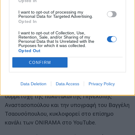
Opted In
I want to opt-out of processing my
Personal Data for Targeted Advertising.
Opted In
I want to opt-out of Collection, Use,
Retention, Sale, and/or Sharing of my
Personal Data that Is Unrelated with the
Purposes for which it was collected.
Opted Out
CONFIRM
Το music video του τραγουδιού, γεμάτο
Data Deletion
Data Access
Privacy Policy
αντιθέσεις και έντονα συναισθήματα, με τη
συμμετοχή της πολυτάλαντης Πηνελόπης
Αναστασοπούλου και την υπογραφή του Βαγγέλη
Τσαουσόπουλου, κυκλοφορεί στο επίσημο
κανάλι των ONIRAMA στο YouTube.