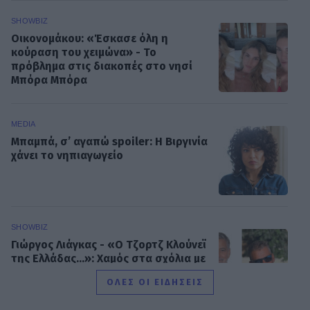
SHOWBIZ
Οικονομάκου: «Έσκασε όλη η
κούραση του χειμώνα» - Το
πρόβλημα στις διακοπές στο νησί
Μπόρα Μπόρα
MEDIA
Μπαμπά, σ’ αγαπώ spoiler: Η Βιργινία
χάνει το νηπιαγωγείο
SHOWBIZ
Γιώργος Λιάγκας - «Ο Τζορτζ Κλούνεϊ
της Ελλάδας…»: Χαμός στα σχόλια με
την ΑΙ φωτό που πόσταρε
ΟΛΕΣ ΟΙ ΕΙΔΗΣΕΙΣ