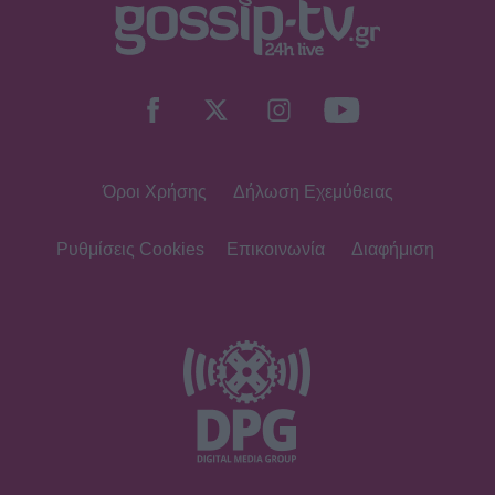
SHOWBIZ
Ο Λάμπρος Κωνσταντάρας έχει
γενέθλια και η Έλενα Τσαγκρινού του
εύχεται δημόσια
Όροι Χρήσης
Δήλωση Εχεμύθειας
SHOWBIZ
Τσαβαλιά: Κι όμως έχει να πάει
διακοπές από το 2018 – Η
Ρυθμίσεις Cookies
Επικοινωνία
Διαφήμιση
αποκάλυψη μέσα από throwback
φωτογραφία
SHOWBIZ
Μαρία Κορινθίου: «Είμαι πιο
συνειδητοποιημένη από ποτέ... Είμαι
πια τόσο χορτασμένη»