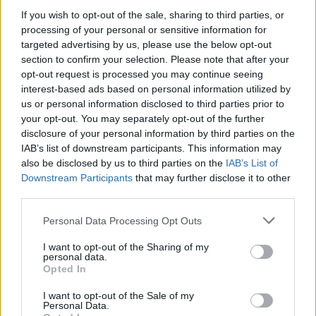
If you wish to opt-out of the sale, sharing to third parties, or
processing of your personal or sensitive information for
targeted advertising by us, please use the below opt-out
section to confirm your selection. Please note that after your
opt-out request is processed you may continue seeing
interest-based ads based on personal information utilized by
Ο Θοδωρής Μαραντίνης, μαζί με την ταλαντούχα
us or personal information disclosed to third parties prior to
ομάδα των Arcade, υπογράφουν στίχους και
your opt-out. You may separately opt-out of the further
μουσική, ενώ οι τελευταίοι αναλαμβάνουν για
disclosure of your personal information by third parties on the
IAB’s list of downstream participants. This information may
άλλη μια φορά το κομμάτι της παραγωγής.
also be disclosed by us to third parties on the
IAB’s List of
Downstream Participants
that may further disclose it to other
third parties.
Personal Data Processing Opt Outs
I want to opt-out of the Sharing of my
personal data.
Opted In
I want to opt-out of the Sale of my
Personal Data.