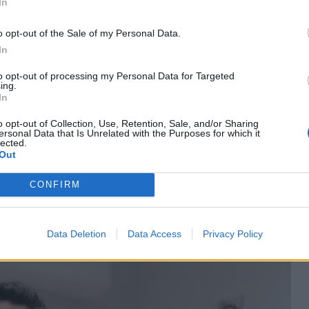
In
o opt-out of the Sale of my Personal Data.
In
to opt-out of processing my Personal Data for Targeted
ing.
In
o opt-out of Collection, Use, Retention, Sale, and/or Sharing
ersonal Data that Is Unrelated with the Purposes for which it
lected.
Out
γραμματοσειρά είναι γάτες. Τι άλλο θα μπορούσε να
CONFIRM
ις τραβήξει πάνω μου, σε ευχαριστώ» έγραψε στην
νατσάκη και ξεχωρίζει το νέο τατουάζ της το
ό πατούσες γάτας!
Data Deletion
Data Access
Privacy Policy