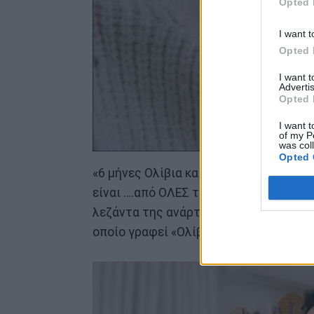
Opted 
I want t
Opted 
I want 
Advertis
Opted 
I want t
of my P
was col
Opted 
«6 μήνες Ολίβια και για πάντα… ναι, η 
είναι ….από ΟΛΕΣ τις γραμμές που έχε
λεζάντα της ανάρτησής της η Μαίρη Συ
οποίο γραφεί «Ολίβια» με γράμματα απ