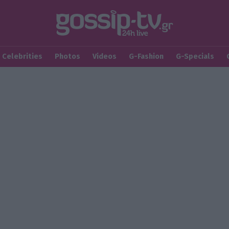
Celebrities
Photos
Videos
G-Fashion
G-Specials