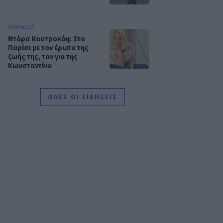
SHOWBIZ
Ντόρα Κουτροκόη: Στο
Παρίσι με τον έρωτα της
ζωής της, τον γιο της
Κωνσταντίνο
SHOWBIZ
ΟΛΕΣ ΟΙ ΕΙΔΗΣΕΙΣ
Δούκισσα
Νομικού:Οικογενειακές
διακοπές από τη Μύκονο
στον επίγειο παράδεισο της
Γαλλικής Πολυνησίας
SHOWBIZ
Άννα Ζηρδέλη - Άρθουρ
Παπαδόπουλος: Eπέλεξαν
τη μακρινή Αυστραλία για
να περάσουν τις διακοπές
τους