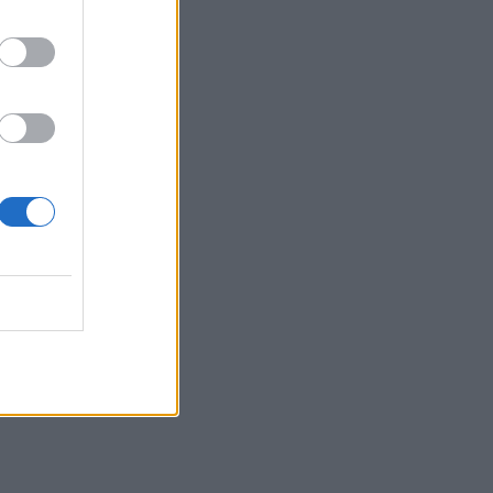
γέννηση της κόρης μου
άλλαξε ριζικά τη ζωή μου
και με αναδιαμόρφωσε ως
άνθρωπο»
GOSSIP SPECIALS
Δημήτρης Παπαμιχαήλ: Ο
έρωτας, οι ρόλοι και οι
πληγές του ανθρώπου
πίσω από τον μεγάλο
πρωταγωνιστή
SHOWBIZ
Μάντυ Λάμπου: Πώς είναι
και πού βρίσκεται σήμερα η
πρώτη παρουσιάστρια του
«Ok» στο MAD
SHOWBIZ
Ρίκα Διαλυνά: Η διεθνής