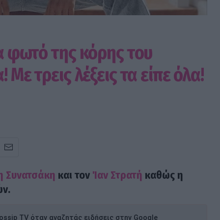
ια φωτό της κόρης του
 Με τρεις λέξεις τα είπε όλα!
η Συνατσάκη
και τον
Ίαν Στρατή
καθώς η
ών.
ssip TV όταν αναζητάς ειδήσεις στην Google