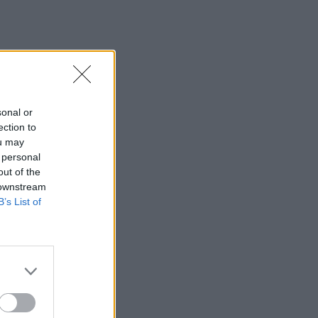
Τσιτσιπάς και Kristen
Thoms: Ο έρωτας που
φέρνει την απόλυτη
ισορροπία στην καριέρα
του πρωταθλητή
SHOWBIZ
sonal or
Ανδρομάχη: Στο νοσοκομείο
ection to
με ορό η γνωστή
τραγουδίστρια μετά από
ou may
έντονη αδιαθεσία σε live
 personal
εμφάνιση
out of the
 downstream
B’s List of
SHOWBIZ
Οικονομάκου - Τσερέλα:
Συνεχίζουν το ταξίδι του
μέλιτος στα Μπόρα Μπόρα
- Νέες φωτογραφίες
SHOWBIZ
Ανδρέας Γεωργίου: «Η