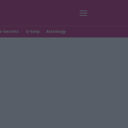
G-Secrets
G-Sexy
Astrology