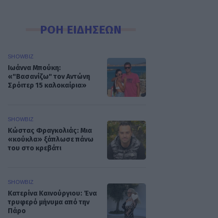
ΡΟΗ ΕΙΔΗΣΕΩΝ
SHOWBIZ
Ιωάννα Μπούκη:
«"Βασανίζω" τον Αντώνη
Σρόιτερ 15 καλοκαίρια»
SHOWBIZ
Κώστας Φραγκολιάς: Μια
«κούκλα» ξάπλωσε πάνω
του στο κρεβάτι
SHOWBIZ
Κατερίνα Καινούργιου: Ένα
τρυφερό μήνυμα από την
Πάρο