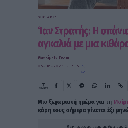
SHOWBIZ
‘Ιαν Στρατής: Η σπάν
αγκαλιά με μια κιθάρα!
Gossip-tv Team
05-06-2023 21:15
7
SHARES
Μια ξεχωριστή ημέρα για τη
Μαίρ
κόρη τους σήμερα γίνεται έξι μην
Δες περισσότερα άρθρα του Go