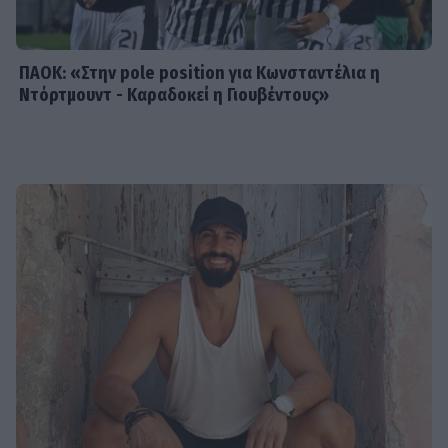
με δέσουν για να μη βλάψω τον
εαυτό μου
ΠΑΟΚ: «Στην pole position για Κωνσταντέλια η
Ντόρτμουντ - Καραδοκεί η Γιουβέντους»