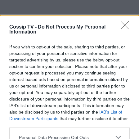
πλανήτη»
Gossip TV -
Do Not Process My Personal
Information
HOLLYWOOD
Σακίρα: Αυτές είναι οι 7 τροφές που
την κρατούν «αγέραστη» στα 49
If you wish to opt-out of the sale, sharing to third parties, or
της
processing of your personal or sensitive information for
targeted advertising by us, please use the below opt-out
section to confirm your selection. Please note that after your
opt-out request is processed you may continue seeing
SHOWBIZ
interest-based ads based on personal information utilized by
Χριστίνα Τσάφου: «Η Μαριλού θα
us or personal information disclosed to third parties prior to
είναι πάντα οικογένειά μου»
your opt-out. You may separately opt-out of the further
disclosure of your personal information by third parties on the
Σέρρες: «Δεν ήταν μόνο η ταχύτητα» – Η ανάλυση
IAB’s list of downstream participants. This information may
πραγματογνώμονα για το σφοδρό δυστύχημα
also be disclosed by us to third parties on the
IAB’s List of
Downstream Participants
that may further disclose it to other
SHOWBIZ
third parties.
Daphne Lawrence: «Το πρώτο μου
τραγούδι το έγραψα όταν πήγαινα Ε’
Personal Data Processing Opt Outs