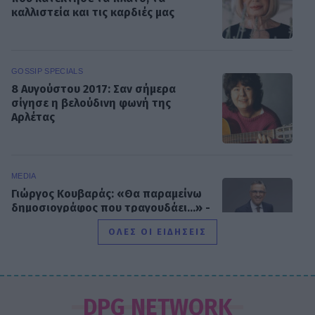
καλλιστεία και τις καρδιές μας
GOSSIP SPECIALS
8 Αυγούστου 2017: Σαν σήμερα
σίγησε η βελούδινη φωνή της
Αρλέτας
MEDIA
Γιώργος Κουβαράς: «Θα παραμείνω
δημοσιογράφος που τραγουδάει...» -
Η συνεργασία με τον Σαββιδάκη
ΟΛΕΣ ΟΙ ΕΙΔΗΣΕΙΣ
SHOWBIZ
Ειρήνη Νικολοπούλου: «Το Tik Tok
DPG NETWORK
έχει γίνει το σόου όλου του