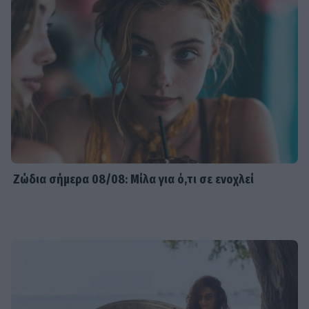
Ζώδια σήμερα 08/08: Μίλα για ό,τι σε ενοχλεί