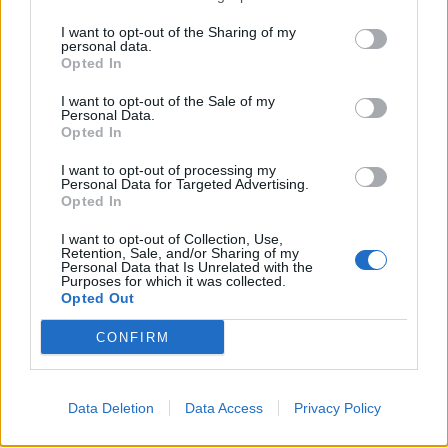
Δημοτικού¬
I want to opt-out of the Sharing of my
personal data.
Opted In
I want to opt-out of the Sale of my
MEDIA
Personal Data.
Μπαμπά σ’ αγαπώ - Ελένη Σακκά: Η
Opted In
Μαίρη δεν λειτουργεί συνειδητά για
να δημιουργεί χάος
I want to opt-out of processing my
Personal Data for Targeted Advertising.
Opted In
I want to opt-out of Collection, Use,
MEDIA
Retention, Sale, and/or Sharing of my
Personal Data that Is Unrelated with the
Οι παικταράδες που δεν έγιναν ποτέ οι θρύλοι που
Έλλη Κασόλη: «Έχω τη φιλοσοφία
Purposes for which it was collected.
περιμέναμε
του «στρατιώτη»
Opted Out
CONFIRM
MEDIA
Data Deletion
Data Access
Privacy Policy
Για Σένα: Γνωρίστε την οικογένεια
Ηλιάδη – Εκεί όπου οι πιο δυνατοί