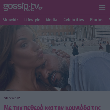
Showbiz
Lifestyle
Media
Celebrities
Photos
SHOWBIZ
Με την πεθερά και την κουνιάδα της