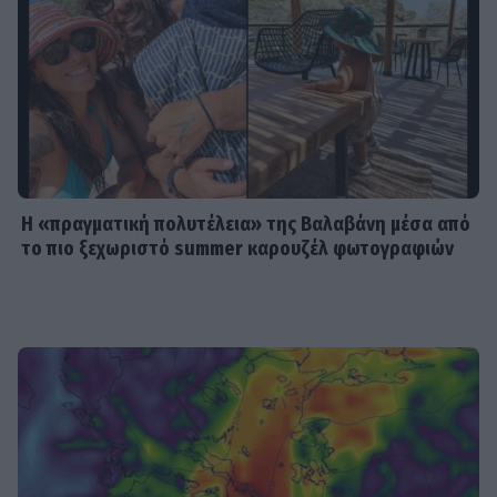
το δυσκολότερο της ζωής μου»
SHOWBIZ
Δίπλα στο απέραντο γαλάζιο η
Μαριαλένα Ρουμελιώτη γιορτάζει
τους δυο πρώτους μήνες με τον γιο
της
Η «πραγματική πολυτέλεια» της Βαλαβάνη μέσα από
το πιο ξεχωριστό summer καρουζέλ φωτογραφιών
SHOWBIZ
«Μια γοργόνα στην Κρήτη» -
Αποθεώθηκε η Παπουτσάκη!
Μαγνήτισε τα βλέμματα με το
καλλίγραμμο κορμί της
SHOWBIZ
Γαστρονομικό στιγμιότυπο από...
Κρήτη! Η Σίσσυ Χρηστίδου