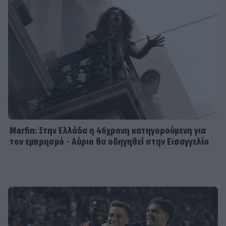
SHOWBIZ
Οικονομάκου: «Έσκασε όλη η
κούραση του χειμώνα» - Το
πρόβλημα στις διακοπές στο νησί
Μπόρα Μπόρα
MEDIA
Μπαμπά, σ’ αγαπώ spoiler: Η Βιργινία
χάνει το νηπιαγωγείο
Marfin: Στην Ελλάδα η 46χρονη κατηγορούμενη για
τον εμπρησμό - Αύριο θα οδηγηθεί στην Εισαγγελία
SHOWBIZ
Γιώργος Λιάγκας - «Ο Τζορτζ Κλούνεϊ
της Ελλάδας…»: Χαμός στα σχόλια με
την ΑΙ φωτό που πόσταρε