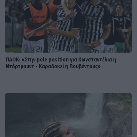
MEDIA
Δυο μαύρα πουκάμισα: Κυκλοφόρησε
το πρώτο trailer της νέας
δραματικής σειράς του MEGA
ΠΑΟΚ: «Στην pole position για Κωνσταντέλια η
Ντόρτμουντ - Καραδοκεί η Γιουβέντους»