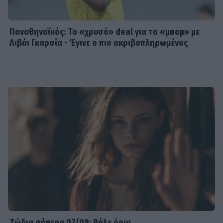
Παναθηναϊκός: Το «χρυσό» deal για το «μπαμ» με
Λιβάι Γκαρσία - Έγινε ο πιο ακριβοπληρωμένος
Ζώδια σήμερα 07/08: Βάλε όρια