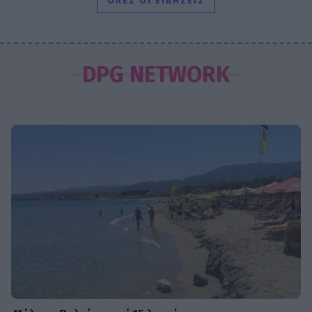
ΟΛΕΣ ΟΙ ΕΙΔΗΣΕΙΣ
SHOWBIZ
Ρία Ελληνίδου: Ποζάρει με μαγιό
DPG NETWORK
πάνω σε σκάφος και «ανάβει»
φωτιές στο Instagram!
SHOWBIZ
Η θεαματική μεταμόρφωση της
Αθηνάς New York - Μετά το
Bachelor... χρυσή στο bodybuilding
MEDIA
Μιχάλης Λεβεντογιάννης - Μιχαήλ
Ταμπακάκης: Σμίγουν ξανά
τηλεοπτικά στη νέα σειρά «Χαμένα