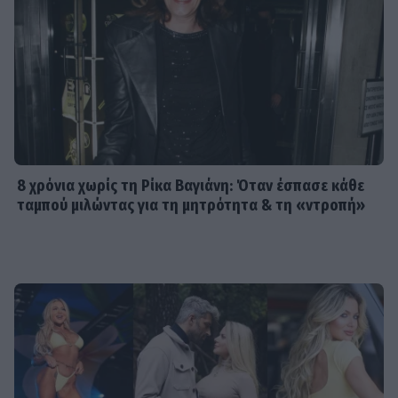
8 χρόνια χωρίς τη Ρίκα Βαγιάνη: Όταν έσπασε κάθε
ταμπού μιλώντας για τη μητρότητα & τη «ντροπή»