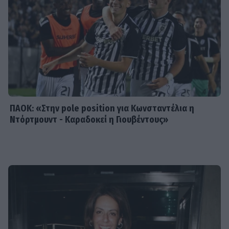
SHOWBIZ
Τροχαίο ατύχημα για τον Mike
ΠΑΟΚ: «Στην pole position για Κωνσταντέλια η
Ντόρτμουντ - Καραδοκεί η Γιουβέντους»