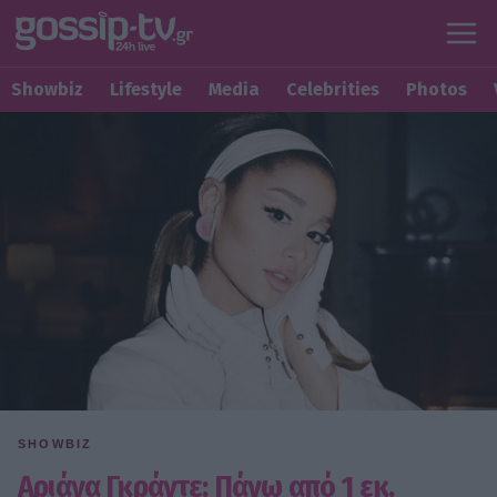
Showbiz
Lifestyle
Media
Celebrities
Photos
SHOWBIZ
Αριάνα Γκράντε: Πάνω από 1 εκ.