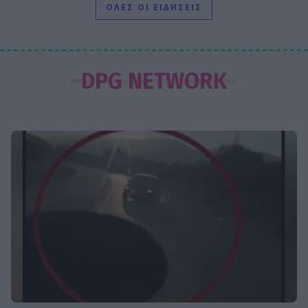
ΟΛΕΣ ΟΙ ΕΙΔΗΣΕΙΣ
SHOWBIZ
Κατερίνα Καινούργιου: Ένα τρυφερό
DPG NETWORK
μήνυμα από την Πάρο
SHOWBIZ
Ντόρα Κουτροκόη: Στο Παρίσι με τον
έρωτα της ζωής της, τον γιο της
Κωνσταντίνο
SHOWBIZ
Δούκισσα Νομικού:Οικογενειακές
διακοπές από τη Μύκονο στον
επίγειο παράδεισο της Γαλλικής