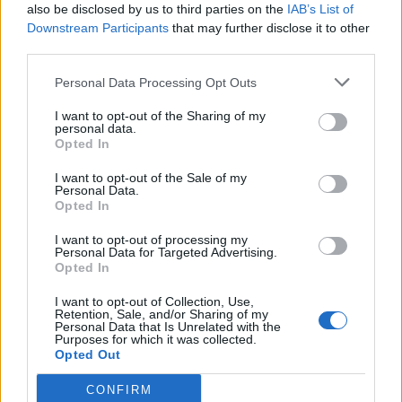
also be disclosed by us to third parties on the
IAB’s List of
Downstream Participants
that may further disclose it to other
third parties.
SHOWBIZ
Personal Data Processing Opt Outs
Κωνσταντίνος Αργυρός:
«Μεσοπέλαγα αρμενίζω»
I want to opt-out of the Sharing of my
personal data.
Opted In
I want to opt-out of the Sale of my
Personal Data.
Opted In
SHOWBIZ
Τσιτσιπάς και Kristen Thoms: Ο
I want to opt-out of processing my
έρωτας που φέρνει την απόλυτη
Personal Data for Targeted Advertising.
ισορροπία στην καριέρα του
Opted In
πρωταθλητή
I want to opt-out of Collection, Use,
Retention, Sale, and/or Sharing of my
Personal Data that Is Unrelated with the
Purposes for which it was collected.
SHOWBIZ
Ο «ροκ σταρ» Φίλιππος Μιχόπουλος έγινε 44: Το
Opted Out
Ανδρομάχη: Στο νοσοκομείο με ορό η
ποστ της Ευριπίδου και η φωτογραφία με τα παιδιά
γνωστή τραγουδίστρια μετά από
CONFIRM
τους
έντονη αδιαθεσία σε live εμφάνιση