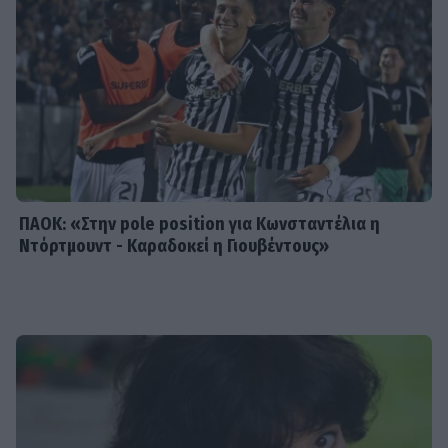
MEDIA
Γιώργος Κουβαράς: «Θα παραμείνω
δημοσιογράφος που τραγουδάει...» -
Η συνεργασία με τον Σαββιδάκη
ΠΑΟΚ: «Στην pole position για Κωνσταντέλια η
Ντόρτμουντ - Καραδοκεί η Γιουβέντους»