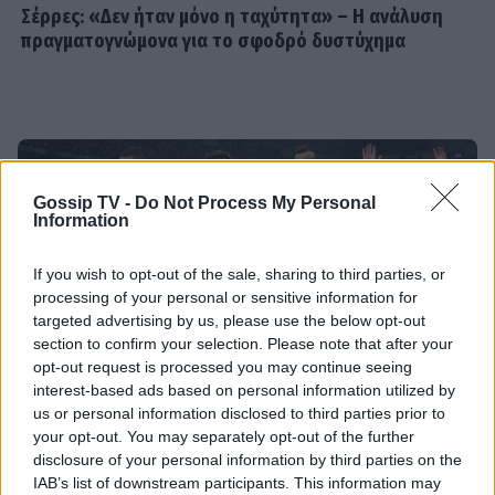
Σέρρες: «Δεν ήταν μόνο η ταχύτητα» – Η ανάλυση
Πολυνησίας
πραγματογνώμονα για το σφοδρό δυστύχημα
SHOWBIZ
Άννα Ζηρδέλη - Άρθουρ
Παπαδόπουλος: Eπέλεξαν τη μακρινή
Αυστραλία για να περάσουν τις
διακοπές τους
Gossip TV -
Do Not Process My Personal
Information
SHOWBIZ
If you wish to opt-out of the sale, sharing to third parties, or
Στέφανος Κωνσταντινίδης: Έκανε
processing of your personal or sensitive information for
«βουτιά» στα 48 του μαζί με τα
targeted advertising by us, please use the below opt-out
παιδιά του
section to confirm your selection. Please note that after your
opt-out request is processed you may continue seeing
interest-based ads based on personal information utilized by
us or personal information disclosed to third parties prior to
SHOWBIZ
your opt-out. You may separately opt-out of the further
Οι παικταράδες που δεν έγιναν ποτέ οι θρύλοι που
Νατάσα Εξηνταβελώνη: Η πιο
disclosure of your personal information by third parties on the
περιμέναμε
τρυφερή αγκαλιά στη Λίλα
IAB’s list of downstream participants. This information may
Μπακλέση που μόλις γέννησε