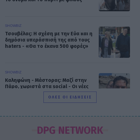
SHOWBIZ
Τσουβέλας: Η σχέση με την Εύα και η
δημόσια υπεράσπισή της από τους
haters - «Θα το έκανα 500 φορές»
SHOWBIZ
Καληφώνη - Μάστορας: Μαζί στην
Πάρο, χωριστά στα social - Οι νέες
αναρτήσεις
ΟΛΕΣ ΟΙ ΕΙΔΗΣΕΙΣ
SHOWBIZ
Μελέτης Ηλίας: Τα δέκα χρόνια
DPG NETWORK
ψυχοθεραπείας, τα πρωτοσέλιδα και
ο «τέλειος» γάμος