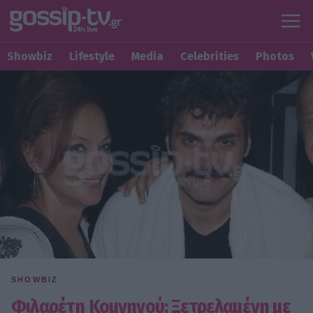
Showbiz
Lifestyle
Media
Celebrities
Photos
SHOWBIZ
Φιλαρέτη Κομνηνού: Ξετρελαμένη με