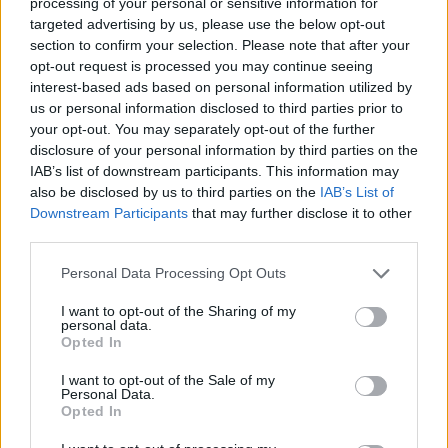
processing of your personal or sensitive information for
targeted advertising by us, please use the below opt-out
section to confirm your selection. Please note that after your
opt-out request is processed you may continue seeing
SHOWBIZ
interest-based ads based on personal information utilized by
Λυδία Κονιόρδου: «Δεν νιώθω ότι
us or personal information disclosed to third parties prior to
έχω κάνει κάποια καριέρα»
your opt-out. You may separately opt-out of the further
disclosure of your personal information by third parties on the
IAB’s list of downstream participants. This information may
also be disclosed by us to third parties on the
IAB’s List of
Downstream Participants
that may further disclose it to other
MEDIA
third parties.
Για Σένα spoiler: Στους πέντε
Οι παικταράδες που δεν έγιναν ποτέ οι θρύλοι που
δρόμους η Αλίκη - Της γυρίζουν όλοι
Personal Data Processing Opt Outs
περιμέναμε
την πλάτη
I want to opt-out of the Sharing of my
personal data.
Opted In
I want to opt-out of the Sale of my
SHOWBIZ
Personal Data.
Η άγνωστη ιστορία πίσω από την
Opted In
τολμηρή σκηνή της Ζωής Λάσκαρη
και του Αλέκου Αλεξανδράκη