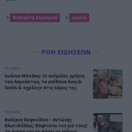
SHARES
Φιλαρέτη Κομνηνού
εγγονή
ΡΟΗ ΕΙΔΗΣΕΩΝ
SHOWBIZ
Ιωάννα Μπούκη: Οι ανέμελες ημέρες
του Αυγούστου, τα απίθανα beach
looks & «χρέος» στις κόρες της
SHOWBIZ
Βαλέρια Χοψονίδου - Αντώνης
Βλωτιδέλλης: Βάφτισαν τον γιο τους!
Το όνομα και το πάρτι με φίλους