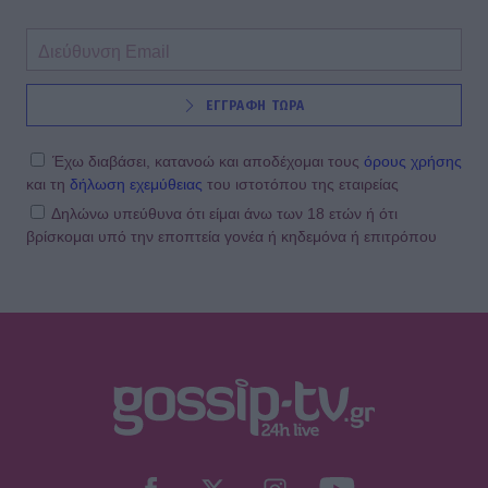
ΕΓΓΡΑΦΗ ΤΩΡΑ
Έχω διαβάσει, κατανοώ και αποδέχομαι τους
όρους χρήσης
και τη
δήλωση εχεμύθειας
του ιστοτόπου της εταιρείας
Δηλώνω υπεύθυνα ότι είμαι άνω των 18 ετών ή ότι
βρίσκομαι υπό την εποπτεία γονέα ή κηδεμόνα ή επιτρόπου