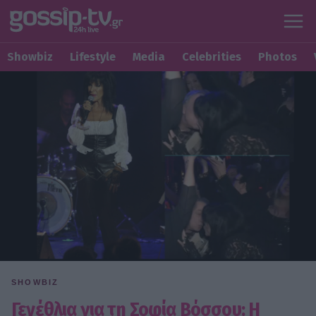
Showbiz
Lifestyle
Media
Celebrities
Photos
SHOWBIZ
Γενέθλια για τη Σοφία Βόσσου: Η