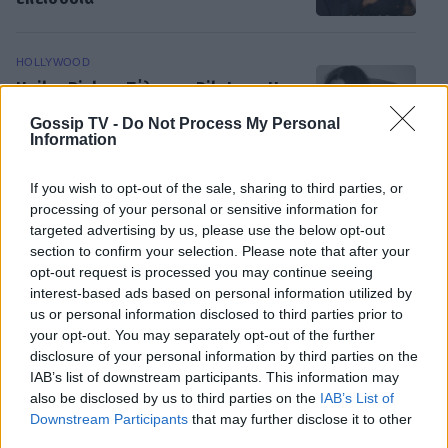
HOLLYWOOD
Hailey Bieber: Τέλος το Pilates – Η
νέα προπόνηση για τέλειους
Gossip TV -
Do Not Process My Personal
γλουτούς
Information
If you wish to opt-out of the sale, sharing to third parties, or
processing of your personal or sensitive information for
SHOWBIZ
targeted advertising by us, please use the below opt-out
Dolce Vita στο Κάπρι: Η Αμαλία
section to confirm your selection. Please note that after your
Κωστοπούλου ποζάρει πάνω σε
opt-out request is processed you may continue seeing
σκάφος με αέρινο look!
ΟΛΕΣ ΟΙ ΕΙΔΗΣΕΙΣ
interest-based ads based on personal information utilized by
us or personal information disclosed to third parties prior to
your opt-out. You may separately opt-out of the further
disclosure of your personal information by third parties on the
MEDIA
IAB’s list of downstream participants. This information may
Φόνοι στο Καμπαναριό: Μένη
DPG NETWORK
also be disclosed by us to third parties on the
IAB’s List of
Κωνσταντινίδου, Λυδία Τζανουδάκη
Downstream Participants
that may further disclose it to other
και Άννη Θεοχάρη επιστρέφουν
third parties.