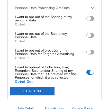
Personal Data Processing Opt Outs
SHOWBIZ
I want to opt-out of the Sharing of my
personal data.
Από Κεφαλονιά... Σαντορίνη! Η φωτό
Opted In
της Καλομοίρας με την οικογένειά
της
I want to opt-out of the Sale of my
Personal Data.
Opted In
I want to opt-out of processing my
SHOWBIZ
Personal Data for Targeted Advertising.
«Τον είδα μπροστά μου, λαμπερό…»
Opted In
- Πώς η Αγγελική Ηλιάδη είδε τον
Χριστό και έζησε το θαύμα
I want to opt-out of Collection, Use,
Retention, Sale, and/or Sharing of my
Μάλια: «Παλεύαμε επί 15 λεπτά να την
Personal Data that Is Unrelated with the
επαναφέρουμε», λέει ο ναυαγοσώστης για τη μητέρα
Purposes for which it was collected.
Opted Out
που πνίγηκε
SHOWBIZ
CONFIRM
Ξέσπασε η Ναταλί Κάκκαβα: «Πόσο
ενοχλητικοί μπορείτε να γίνετε;»
Data Deletion
Data Access
Privacy Policy