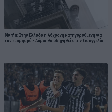
MEDIA
Μπαμπά, σ’ αγαπώ spoiler: Η Βιργινία
χάνει το νηπιαγωγείο
Marfin: Στην Ελλάδα η 46χρονη κατηγορούμενη για
τον εμπρησμό - Αύριο θα οδηγηθεί στην Εισαγγελία
SHOWBIZ
Γιώργος Λιάγκας - «Ο Τζορτζ Κλούνεϊ
της Ελλάδας…»: Χαμός στα σχόλια με
την ΑΙ φωτό που πόσταρε
MEDIA
Δυο μαύρα πουκάμισα: Κυκλοφόρησε
το πρώτο trailer της νέας
δραματικής σειράς του MEGA