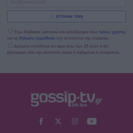
ΕΓΓΡΑΦΗ ΤΩΡΑ
Έχω διαβάσει, κατανοώ και αποδέχομαι τους
όρους χρήσης
και τη
δήλωση εχεμύθειας
του ιστοτόπου της εταιρείας
Δηλώνω υπεύθυνα ότι είμαι άνω των 18 ετών ή ότι
βρίσκομαι υπό την εποπτεία γονέα ή κηδεμόνα ή επιτρόπου