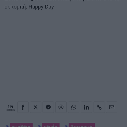
εκπομπή, Happy Day
15
SHARES
γενέθλια
ηλικία
διατροφή