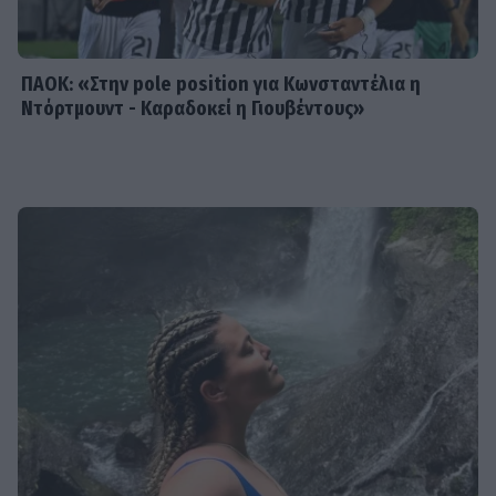
ΠΑΟΚ: «Στην pole position για Κωνσταντέλια η
Ντόρτμουντ - Καραδοκεί η Γιουβέντους»