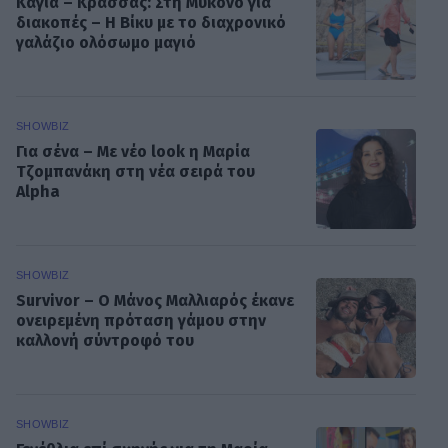
Καγιά – Κρασσάς: Στη Μύκονο για
διακοπές – Η Βίκυ με το διαχρονικό
γαλάζιο ολόσωμο μαγιό
SHOWBIZ
Για σένα – Με νέο look η Μαρία
Τζομπανάκη στη νέα σειρά του
Alpha
SHOWBIZ
Survivor – O Μάνος Μαλλιαρός έκανε
ονειρεμένη πρόταση γάμου στην
καλλονή σύντροφό του
SHOWBIZ