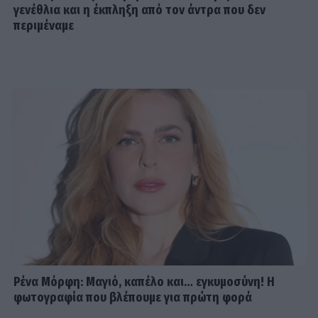
γενέθλια και η έκπληξη από τον άντρα που δεν
τον Φάνη Μπότση σε ένα ειδυλλιακό
περιμέναμε
καλοκαιρινό σκηνικό
SHOWBIZ
Μπάρμπα: Ραγίζουν καρδιές τα λόγια
της για τον Καλογερόπουλο – «Ποιος
ουρανός να σε χωρέσει…»
EXODOS
Ο Γιώργος Μαζωνάκης και o όμιλος
ΜΚ Group-Μαροσούλη-Κοταρίδη
ενώνουν τις δυνάμεις τους
Ρένα Μόρφη: Μαγιό, καπέλο και… εγκυμοσύνη! Η
φωτογραφία που βλέπουμε για πρώτη φορά
SHOWBIZ
Ελένη Πετρουλάκη: Επιστροφή στις