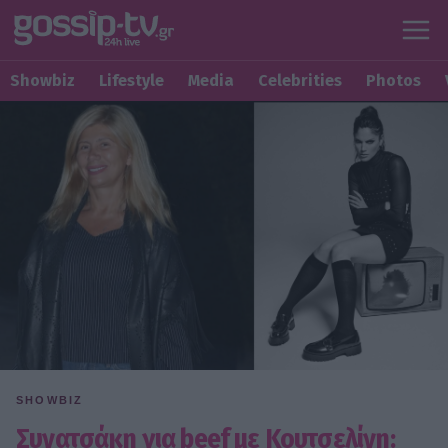
Showbiz
Lifestyle
Media
Celebrities
Photos
SHOWBIZ
Συνατσάκη για beef με Κουτσελίνη: