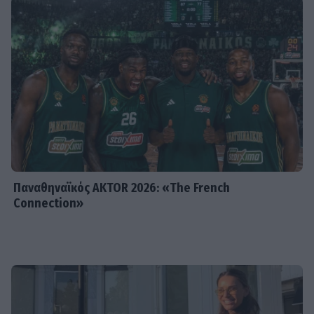
Ματογιάννια για τον γνωστό
τραγουδιστή που εντοπίστηκε από
την κάμερα
SHOWBIZ
Βασίλης Μπισμπίκης: Το συγκινητικό
«αντίο» στον Νίκο Καλογερόπουλο –
«Καλό ταξίδι φίλε»
Παναθηναϊκός AKTOR 2026: «The French
Connection»