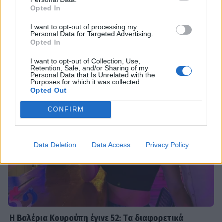
στα 8,26μ. – Κυνηγά το 4ο σερί χρυσό
Opted In
Τσιμτσιλή φοριούνται από το πρωί
έως το βράδυ στο νησί!
I want to opt-out of processing my
Personal Data for Targeted Advertising.
Opted In
I want to opt-out of Collection, Use,
SHOWBIZ
Retention, Sale, and/or Sharing of my
Νίκος Καλογερόπουλος: Πού και πότε
Personal Data that Is Unrelated with the
Purposes for which it was collected.
θα γίνει η κηδεία - Η τελευταία
Opted Out
επιθυμία & η παράκληση
CONFIRM
SHOWBIZ
Data Deletion
Data Access
Privacy Policy
Ρένα Μόρφη: Μαγιό, καπέλο και…
εγκυμοσύνη! Η φωτογραφία που
βλέπουμε για πρώτη φορά
SHOWBIZ
Η Βαλέρια Κουρούπη έγινε 52: Tα διαφορετικά
Δανάη Μπάρκα: Με κομψό μπικίνι και