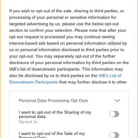
Άγγελος Λάτσιος: Η διαφορετική
καλοκαιρινή εικόνα από την Άνδρο
If you wish to opt-out of the sale, sharing to third parties, or
μέσα στο μποστάνι
processing of your personal or sensitive information for
Μήλος: Πώς έγινε η διάσωση του 33χρονου από τον
targeted advertising by us, please use the below opt-out
βράχο 20 μέτρων στη Φυριπλάκα - Φωτογραφίες
section to confirm your selection. Please note that after your
opt-out request is processed you may continue seeing
SHOWBIZ
interest-based ads based on personal information utilized by
Ξετρελαμένη η Μπακλέση:
us or personal information disclosed to third parties prior to
«Τρώγεται αυτή η πατούσα;» - Η
your opt-out. You may separately opt-out of the further
πρώτη φωτογραφία από το
disclosure of your personal information by third parties on the
μαιευτήριο!
IAB’s list of downstream participants. This information may
also be disclosed by us to third parties on the
IAB’s List of
Downstream Participants
that may further disclose it to other
MEDIA
third parties.
Ντέρτι: Έρχεται στο νέο πρόγραμμα
του Ant1 - Πώς ξεδιπλώνεται η
Personal Data Processing Opt Outs
ιστορία της Στέλλας & της Ξένιας
I want to opt-out of the Sharing of my
personal data.
Opted In
SHOWBIZ
I want to opt-out of the Sale of my
Μίλτος Τεντόγλου: Στον τελικό του μήκους με άλμα
Τα smart σύνολα της Σταματίνας
Personal Data.