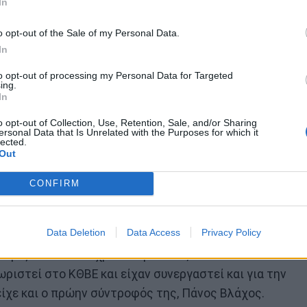
In
o opt-out of the Sale of my Personal Data.
In
to opt-out of processing my Personal Data for Targeted
ing.
In
o opt-out of Collection, Use, Retention, Sale, and/or Sharing
ersonal Data that Is Unrelated with the Purposes for which it
lected.
Out
CONFIRM
Η καρμική τους σχέση
Data Deletion
Data Access
Privacy Policy
γνωριζόταν πολλά χρόνια πριν τους
ωριστεί στο ΚΘΒΕ και είχαν συνεργαστεί και για την
τείχε και ο πρώην σύντροφός της, Πάνος Βλάχος.