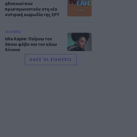
ηθοποιοί που
πρωταγωνιστούν στη νέα
σατιρική κωμωδία της ΕΡΤ
SHOWBIZ
Idra Kayne: Παίρνω τον
όποιο φόβο και τον κάνω
δύναμη
ΟΛΕΣ ΟΙ ΕΙΔΗΣΕΙΣ
HOLLYWOOD
Νταγκ και Τζούλι Πιτ: Τα
αδέλφια του Μπραντ Πιτ
που επέλεξαν μια αλλιώτικη
ζωή! Με τι ασχολούνται
SHOWBIZ
Δήμητρα Κολλά: Προσπαθώ
να αντιμετωπίζω τα πάντα
με χαμόγελο