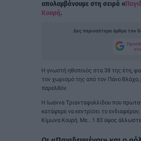
απολαμβάνουμε στη σειρά «
Παγι
Κουρή
.
Δες περισσότερα άρθρα του Go
Προσθ
στ
Η γνωστή ηθοποιός στα 38 της έτη, φα
τον χωρισμό της από τον Πάνο Βλάχο, 
παρελθόν.
Η Ιωάννα Τριανταφυλλίδου που πρωταγ
κατάφερε να κεντρίσει το ενδιαφέρον, 
Κίμωνα Κουρή. Με… 1.83 ύψος άλλωστε
Οι «Παγιδευμένοι» και ο ρό