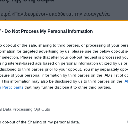
ειρά «Παγιδευμένοι» υποδύεται την εισαγγελέα
δικό της καταλυτικό κεφάλαιο στην εξέλιξη της
 -
Do Not Process My Personal Information
ωάννα Τριανταφυλλίδου γνώρισε τον Κίμωνα Κουρή,
to opt-out of the sale, sharing to third parties, or processing of your per
αύρο Μαυρίδη, ερωτεύτηκαν κι έγιναν ζευγάρι! Όσον
formation for targeted advertising by us, please use the below opt-out s
r selection. Please note that after your opt-out request is processed y
άνει τον πρωταγωνιστή να βλέπει με διαφορετικό
eing interest-based ads based on personal information utilized by us or
στέκεται σε κάθε δύσκολη στιγμή. Αξίζει να
disclosed to third parties prior to your opt-out. You may separately opt-
το ρόλο του στη σειρά είναι επιληπτικός.
losure of your personal information by third parties on the IAB’s list of
. This information may also be disclosed by us to third parties on the
IA
Participants
that may further disclose it to other third parties.
l Data Processing Opt Outs
o opt-out of the Sharing of my personal data.