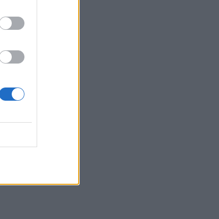
Ζώνη» με Υποφάντη και
Καϋμένου
SHOWBIZ
«Ονειρευόμουν έναν άντρα
σαν εσένα»: Η συγκινητική
ανάρτηση της Βαλαβάνη για
τον Γρηγόρη Μόργκαν
SHOWBIZ
Ξένια Κουτσουμπή: Έγινε
τεσσάρων μηνών - Η
τρυφερή ανάρτηση της
Καινούργιου
SHOWBIZ
Λένα Παπαληγούρα για την
απώλεια του πατέρα της:
«Δεν υπάρχει μέρα που να
μην τον σκεφτώ»