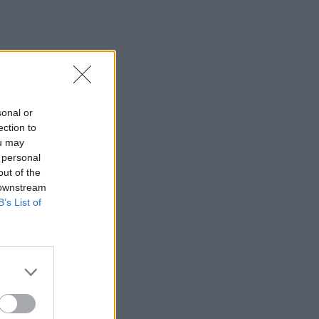
SHOWBIZ
«Εκείνες… κι εγώ»: Η
τρυφερή ανάρτηση του
Κώστα Καραφώτη με την
κόρη και τη σύζυγό του
SHOWBIZ
sonal or
«Χαρούμενη, γεμάτη
ection to
αλμύρα…» - Η Αποστολία
ou may
Ζώη απολαμβάνει τον
 personal
Αύγουστο στη θάλασσα
out of the
 downstream
G-SPORTS
B’s List of
Μάριος Καπότσης: Η πόζα
στον καθρέφτη και η
κατάνυξη στην εκκλησία
MEDIA
Πότε επιστρέφει η «Πρωινή