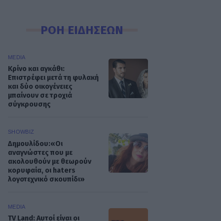
ΡΟΗ ΕΙΔΗΣΕΩΝ
MEDIA
Κρίνο και αγκάθι:
Επιστρέφει μετά τη φυλακή
και δύο οικογένειες
μπαίνουν σε τροχιά
σύγκρουσης
SHOWBIZ
Δημουλίδου:«Οι
αναγνώστες που με
ακολουθούν με θεωρούν
κορυφαία, οι haters
λογοτεχνικό σκουπίδι»
MEDIA
TV Land: Αυτοί είναι οι