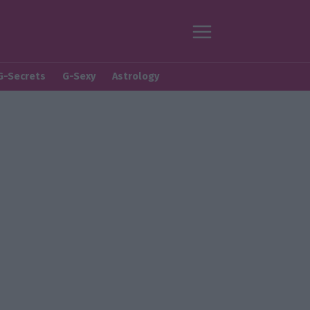
G-Secrets
G-Sexy
Astrology