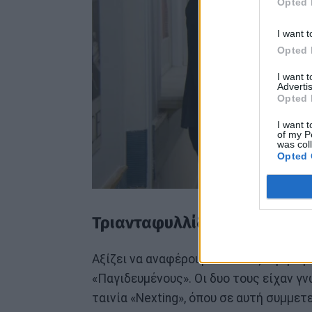
Opted 
I want t
Opted 
I want 
Advertis
Opted 
I want t
of my P
was col
Opted 
Τριανταφυλλίδου - Κουρής: 
Αξίζει να αναφέρουμε ότι το ζευγάρι 
«Παγιδευμένους». Οι δυο τους είχαν γν
ταινία «Nexting», όπου σε αυτή συμμε