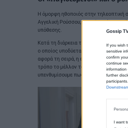
Η όμορφη ηθοποιός στην τηλεοπτική σ
Αγγελική Ρούσσου, η οποία γράφει το 
υπόθεσης.
Gossip TV
Κατά τη διάρκεια των γυρισμάτων, η Ι
If you wish 
ο οποίος υποδύεται τον εισαγγελέα Στ
sensitive in
confirm you
αφορά τη σειρά, η εισαγγελέας έχει κ
continue se
τρόπο το μέλλον του, ενώ του συμπαρα
information 
υπενθυμίσουμε πως ο Κίμωνας Κουρής σ
further disc
participants
Downstream 
Persona
I want t