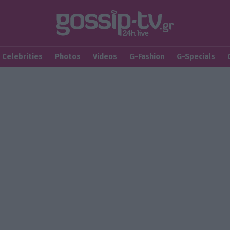
Celebrities
Photos
Videos
G-Fashion
G-Specials