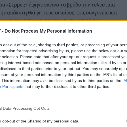
ρά «Σέρρες» άφηνε εκείνο το βράδυ την τελευταία
ην απόλυτη θλίψη τους οικείους του, συγγενείς και
ν χαρακτήρα του και την προσωπικότητά του.
άνη Γιαννακοπούλου, πρωταγωνίστρια στη σειρά
 -
Do Not Process My Personal Information
 πολύ συγκινητική ανάρτηση με αφορμή τη μαύρη
to opt-out of the sale, sharing to third parties, or processing of your per
formation for targeted advertising by us, please use the below opt-out s
r selection. Please note that after your opt-out request is processed y
ψε πάνω στη φωτογραφία του φίλου της που
eing interest-based ads based on personal information utilized by us or
disclosed to third parties prior to your opt-out. You may separately opt-
losure of your personal information by third parties on the IAB’s list of
. This information may also be disclosed by us to third parties on the
IA
Participants
that may further disclose it to other third parties.
l Data Processing Opt Outs
o opt-out of the Sharing of my personal data.