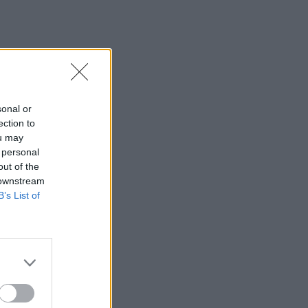
SHOWBIZ
Η Ρούλα Κορομηλά
μαγνητίζει τα βλέμματα με
το elegant chic look της
sonal or
SHOWBIZ
ection to
«Θα γίνετε ρόμπα…» -
ou may
Ξέσπασε η Ελένη
 personal
Βουλγαράκη! Η οργισμένη
out of the
ανάρτηση
 downstream
B’s List of
SHOWBIZ
Βαρύ πένθος για την Ιρένε
Τροστ–Ραγίζουν καρδιές τα
λόγια για τον μπαμπά της:
«Όλα φαντάζουν μάταια»
SHOWBIZ