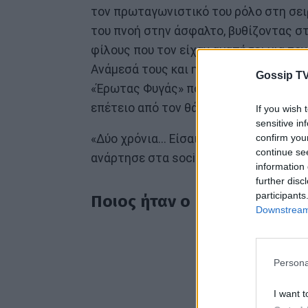
τον πρωταγωνιστικό του ρόλο στη σει
του πνοή στην άσφαλτο, βυθίζοντας στ
φίλους που τον είχαν αγαπήσει για το
Ανάμεσά τους και η καλή του φίλη Ντ
Gossip TV
«Έρωτας Φυγάς» που σήμερα έκανε μία
επέτειο από τον θάνατο του Πάνου.
If you wish 
sensitive in
confirm you
«Δύο χρόνια... Είσαι πάντα εδώ» έγρα
continue se
ανάρτησε στα social media.
information 
further disc
participants
Ποιος ήταν ο Πάνος Νάτσης
Downstream 
Persona
I want t