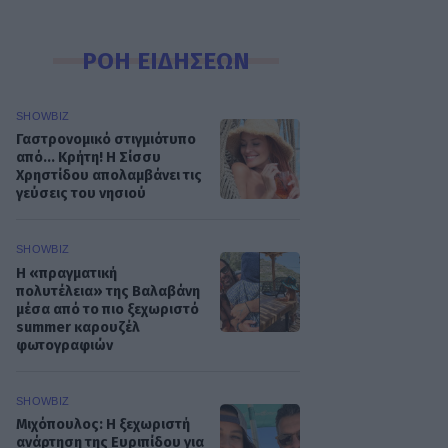
ΡΟΗ ΕΙΔΗΣΕΩΝ
SHOWBIZ
Γαστρονομικό στιγμιότυπο
από... Κρήτη! Η Σίσσυ
Χρηστίδου απολαμβάνει τις
γεύσεις του νησιού
SHOWBIZ
Η «πραγματική
πολυτέλεια» της Βαλαβάνη
μέσα από το πιο ξεχωριστό
summer καρουζέλ
φωτογραφιών
SHOWBIZ
Μιχόπουλος: Η ξεχωριστή
ανάρτηση της Ευριπίδου για