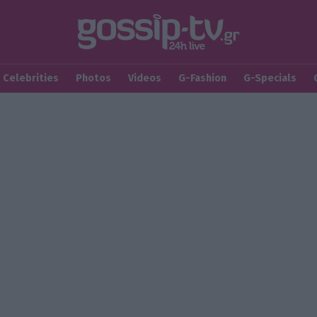
Celebrities
Photos
Videos
G-Fashion
G-Specials