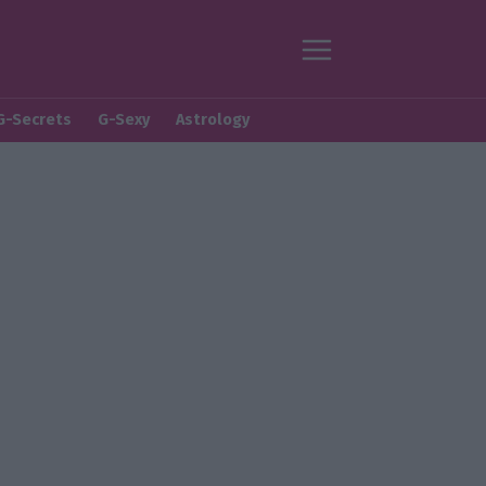
G-Secrets
G-Sexy
Astrology