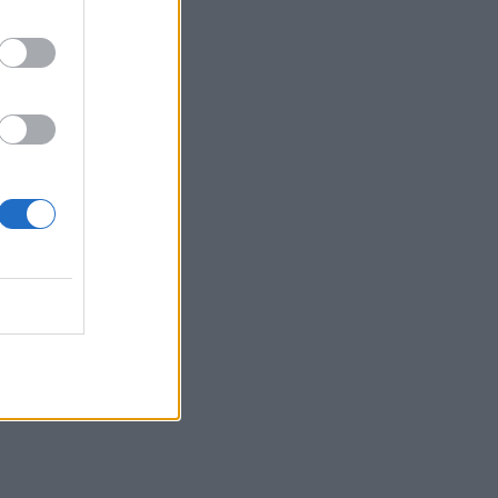
Ακύλας: «Μέσα μου
ψυχολογικά ένιωσα
περίεργα, τα συναισθήματα
δεν είναι γρανάζια»
MEDIA
«Κοινωνία Ώρα MEGA»:
Βασίλης Τσεκούρας και
Τζωρτζίνα Μαλλιαρόζη
στην πρωινή ενημέρωση
του σταθμού
MEDIA
Γιώτα Κηπουρού:
Επιστρέφει τελικά στο
«Πρωινό» στο πλευρό του
Γιώργου Λιάγκα;
SHOWBIZ
Μαρία Ηλιάκη: Η