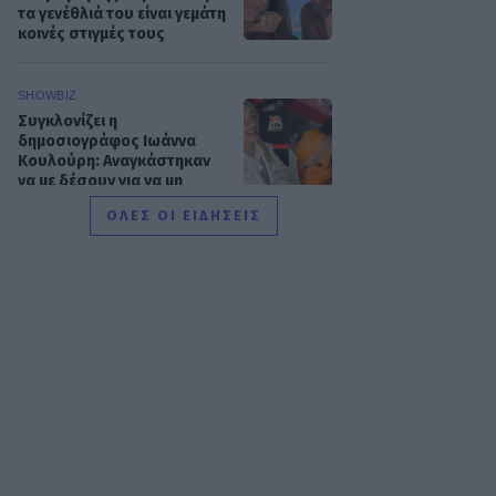
τα γενέθλιά του είναι γεμάτη
κοινές στιγμές τους
SHOWBIZ
Συγκλονίζει η
δημοσιογράφος Ιωάννα
Κουλούρη: Αναγκάστηκαν
να με δέσουν για να μη
βλάψω τον εαυτό μου
ΟΛΕΣ ΟΙ ΕΙΔΗΣΕΙΣ
SHOWBIZ
Κίμωλος όπως όνειρο! Το
ειδυλλιακό καλοκαίρι
Σωτηροπούλου - Κωστή
Μαραβέγια μέσα από
εικονές
MEDIA
ALPHA: ΡΙΦΙΦΙ του Σωτήρη
Τσαφούλια σε Α’