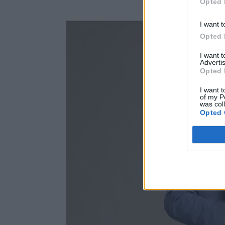
Opted 
I want t
Opted 
I want 
Advertis
Opted 
I want t
of my P
was col
Opted 