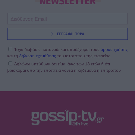
NEWSLETTER
ΕΓΓΡΑΦΗ ΤΩΡΑ
Έχω διαβάσει, κατανοώ και αποδέχομαι τους
όρους χρήσης
και τη
δήλωση εχεμύθειας
του ιστοτόπου της εταιρείας
Δηλώνω υπεύθυνα ότι είμαι άνω των 18 ετών ή ότι
βρίσκομαι υπό την εποπτεία γονέα ή κηδεμόνα ή επιτρόπου