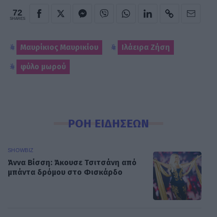
72
SHARES
Μαυρίκιος Μαυρικίου
Ιλάειρα Ζήση
φύλο μωρού
ΡΟΗ ΕΙΔΗΣΕΩΝ
SHOWBIZ
Άννα Βίσση: Άκουσε Τσιτσάνη από
μπάντα δρόμου στο Φισκάρδο