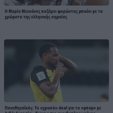
Η Μαρία Μενούνος ποζάρει φορώντας μπικίνι με τα
χρώματα της ελληνικής σημαίας
Παναθηναϊκός: Το «χρυσό» deal για το «μπαμ» με