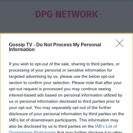
SHOWBIZ
Ντόρα Κουτροκόη: Στο Παρίσι με τον
DPG NETWORK
έρωτα της ζωής της, τον γιο της
Κωνσταντίνο
Gossip TV -
Do Not Process My Personal
SHOWBIZ
Information
Δούκισσα Νομικού:Οικογενειακές
διακοπές από τη Μύκονο στον
If you wish to opt-out of the sale, sharing to third parties, or
επίγειο παράδεισο της Γαλλικής
processing of your personal or sensitive information for
Πολυνησίας
targeted advertising by us, please use the below opt-out
section to confirm your selection. Please note that after your
opt-out request is processed you may continue seeing
SHOWBIZ
interest-based ads based on personal information utilized by
Άννα Ζηρδέλη - Άρθουρ
us or personal information disclosed to third parties prior to
Παπαδόπουλος: Eπέλεξαν τη μακρινή
your opt-out. You may separately opt-out of the further
Αυστραλία για να περάσουν τις
disclosure of your personal information by third parties on the
Σέρρες: «Δεν ήταν μόνο η ταχύτητα» – Η ανάλυση
διακοπές τους
IAB’s list of downstream participants. This information may
πραγματογνώμονα για το σφοδρό δυστύχημα
also be disclosed by us to third parties on the
IAB’s List of
Downstream Participants
that may further disclose it to other