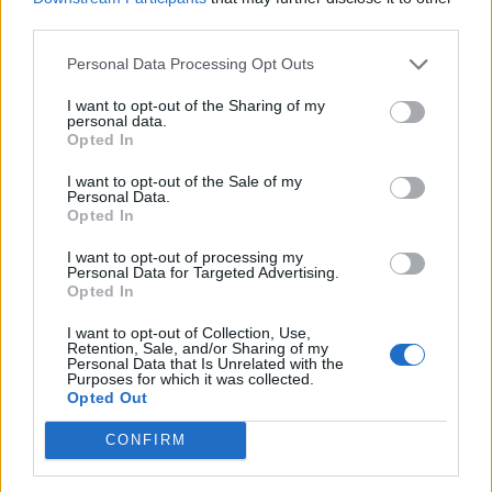
SHOWBIZ
third parties.
Στέφανος Κωνσταντινίδης: Έκανε
«βουτιά» στα 48 του μαζί με τα
Personal Data Processing Opt Outs
παιδιά του
I want to opt-out of the Sharing of my
personal data.
Opted In
SHOWBIZ
I want to opt-out of the Sale of my
Personal Data.
Νατάσα Εξηνταβελώνη: Η πιο
Opted In
τρυφερή αγκαλιά στη Λίλα
Μπακλέση που μόλις γέννησε
I want to opt-out of processing my
Personal Data for Targeted Advertising.
Opted In
I want to opt-out of Collection, Use,
SHOWBIZ
Retention, Sale, and/or Sharing of my
Οι παικταράδες που δεν έγιναν ποτέ οι θρύλοι που
Personal Data that Is Unrelated with the
Κωνσταντίνος Αργυρός:
Purposes for which it was collected.
περιμέναμε
«Μεσοπέλαγα αρμενίζω»
Opted Out
CONFIRM