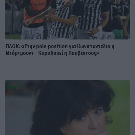
SHOWBIZ
Ειρήνη Νικολοπούλου: «Το Tik Tok
έχει γίνει το σόου όλου του
πλανήτη»
ΠΑΟΚ: «Στην pole position για Κωνσταντέλια η
Ντόρτμουντ - Καραδοκεί η Γιουβέντους»