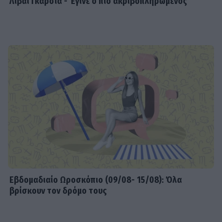
Λιβάι Γκαρσία - Έγινε ο πιο ακριβοπληρωμένος
Εβδομαδιαίo Ωροσκόπιο (09/08- 15/08): Όλα
βρίσκουν τον δρόμο τους