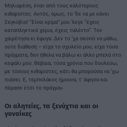
Μηλιαρέση, έναν από τους καλύτερους
κιθαρίστες. Αυτός, όμως, το ’δε να με κάνει
Σεγκόβια! “Είναι κρίμα” μου ’λεγε “έχεις
καταπληκτικά χέρια, έχεις ταλέντο”. Τον
χαιρέτησα κι έφυγα. Δεν το ’χα σκοπό να μάθω,
ούτε διάθεση – είχα το σχολείο μου, είχα τόσα
πράγματα, δεν ήθελα να βάλω κι άλλο μπελά στο
κεφάλι μου. Βέβαια, τόσα χρόνια που δουλεύω,
με τόσους κιθαρίστες, κάτι θα μπορούσα να ’χω
πιάσει. Ε, τεμπελάκος ήμουνα, τ’ άφησα και
πέρασε έτσι το πράγμα»
Οι αλητείες, τα ξενύχτια και οι
γυναίκες