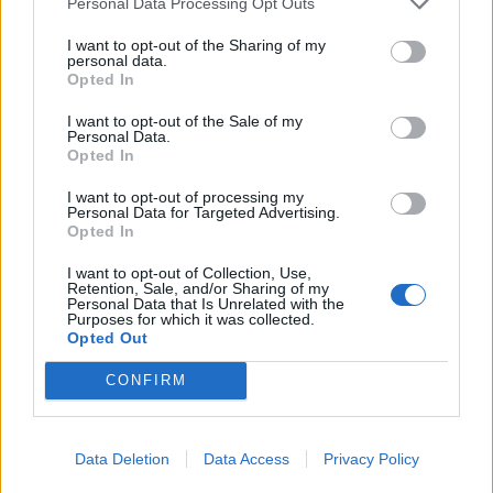
Personal Data Processing Opt Outs
λέξεων πιο επιτηδευμένων. Παράλληλα, η
απήχηση των τραγουδιών στην κοινωνία και η
I want to opt-out of the Sharing of my
personal data.
εμπορική επιτυχία αναδεικνύουν αυτές τις
Opted In
δημιουργίες ως εργαλεία αλλά και συμπτώματα
I want to opt-out of the Sale of my
της εξέλιξης της ελληνικής κοινωνίας. Από το
Personal Data.
Opted In
1992 και μετά τη συνεργασία του με τον Μάριο
I want to opt-out of processing my
Τόκα ο Μητροπάνος καθιερώνεται στο Πάνθεον
Personal Data for Targeted Advertising.
Opted In
των Ελλήνων τραγουδιστών.
I want to opt-out of Collection, Use,
Η πολύ σημαντική συνεργασία με τον Θάνο
Retention, Sale, and/or Sharing of my
Personal Data that Is Unrelated with the
Μικρούτσικο το 1996, στον δίσκο «Στου Αιώνα
Purposes for which it was collected.
Opted Out
Την Παράγκα», σε στίχους Άλκη Αλκαίου, Κώστα
Λαχά, Λίνας Νικολακοπούλου και Γιώργου
CONFIRM
Κακουλίδη, αποτελεί στροφή του ερμηνευτή σε
ακόμα πιο «έντεχνες» διαδρομές, διατηρώντας
Data Deletion
Data Access
Privacy Policy
και πάλι την ταυτότητα του λαϊκού. Μετά το