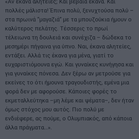
«Αν έκανα αλητείες; Και βέβαια έκανα. Και
πολλές μάλιστα! Έπινα πολύ, ξενυχτούσα πολύ –
στα πρωινά “μαγαζιά” με τα μπουζούκια ήμουν ο
καλύτερος πελάτης. Τέσσερις το πρωί
τέλειωνα τη δουλειά και συνέχιζα – δώδεκα το
μεσημέρι πήγαινα για ύπνο. Ναι, έκανα αλητείες,
εντάξει. Αλλά τις έκανα για μένα, γιατί το
ευχαριστιόμουνα εγώ. Και γυναίκες κυνήγησα και
για γυναίκες πόνεσα. Δεν ξέρω αν μετρούσε για
εκείνες το ότι ήμουνα τραγουδιστής, εμένα μια
φορά δεν με αφορούσε. Κάποιες φορές το
εκμεταλλεύτηκα –μη λέμε και ψέματα–, δεν ήταν
όμως στόχος μου αυτός. Πιο πολύ με
ενδιέφερε, ας πούμε, ο Ολυμπιακός, από κάποια
άλλα πράγματα…».