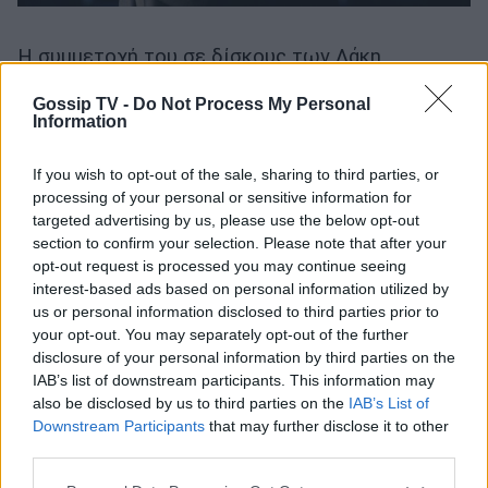
Η συμμετοχή του σε δίσκους των Λάκη
Παπαδόπουλου (με το τραγούδι «Για Να Σ'
Gossip TV -
Do Not Process My Personal
Εκδικηθώ») και Νίκου Πορτοκάλογλου («Κλείνω
Information
Κι Έρχομαι») αναδεικνύουν εκείνη την εποχή την
If you wish to opt-out of the sale, sharing to third parties, or
ευρεία γκάμα της ερμηνείας του και
processing of your personal or sensitive information for
προαναγγέλλουν μια στροφή στον τρόπο
targeted advertising by us, please use the below opt-out
section to confirm your selection. Please note that after your
ερμηνείας του, που θα οδηγήσει σε μια σειρά
opt-out request is processed you may continue seeing
από δίσκους που άλλαξαν σε μεγάλο βαθμό την
interest-based ads based on personal information utilized by
έννοια του καλού σύγχρονου λαϊκού τραγουδιού.
us or personal information disclosed to third parties prior to
your opt-out. You may separately opt-out of the further
Οι συνεργασίες με τον Μάριο Τόκα και το
disclosure of your personal information by third parties on the
Φίλιππο Γράψα («Η Εθνική Μας Μοναξιά» το
IAB’s list of downstream participants. This information may
1992 και «Παρέα Μ' Έναν Ήλιο» το 1994)
also be disclosed by us to third parties on the
IAB’s List of
Downstream Participants
that may further disclose it to other
συνδυάζουν τη λαϊκή υφή και συναίσθημα με τη
third parties.
πιο βαθιά έννοια στίχων και τη χρησιμοποίηση