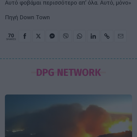
Αυτό φοβάμαι περισσότερο απ’ όλα. Αυτό, μόνο»
Πηγή Down Town
70
SHARES
DPG NETWORK