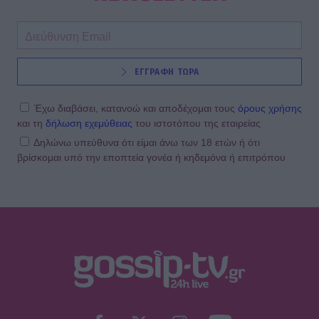
ΕΓΓΡΑΦΗ ΤΩΡΑ
Έχω διαβάσει, κατανοώ και αποδέχομαι τους
όρους χρήσης
και τη
δήλωση εχεμύθειας
του ιστοτόπου της εταιρείας
Δηλώνω υπεύθυνα ότι είμαι άνω των 18 ετών ή ότι
βρίσκομαι υπό την εποπτεία γονέα ή κηδεμόνα ή επιτρόπου