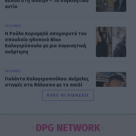
κάπου στη Φύση» – Το συγκινητικό
αντίο
SHOWBIZ
Η Ρούλα Κορομηλά αποχαιρετά τον
σπουδαίο ηθοποιό Νίκο
Καλογερόπουλο με μια συγκινητική
ανάρτηση
SHOWBIZ
Γιολάντα Καλογεροπούλου: Ανέμελες
στιγμές στη θάλασσα με το παιδί
της πριν τη νέα σειρά του ΑΝΤ1
ΟΛΕΣ ΟΙ ΕΙΔΗΣΕΙΣ
SHOWBIZ
Δήμητρα Παπαδήμα: Η εντυπωσιακή
DPG NETWORK
καλοκαιρινή ανάρτηση στα 62 της