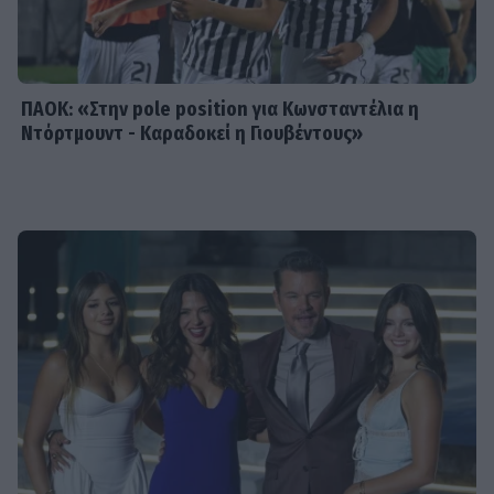
ΠΑΟΚ: «Στην pole position για Κωνσταντέλια η
Ντόρτμουντ - Καραδοκεί η Γιουβέντους»