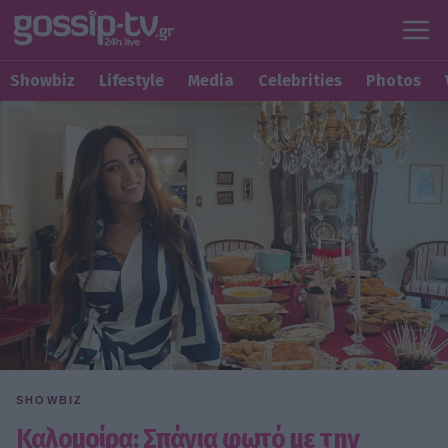
Showbiz
Lifestyle
Media
Celebrities
Photos
SHOWBIZ
Καλομοίρα: Σπάνια φωτό με την