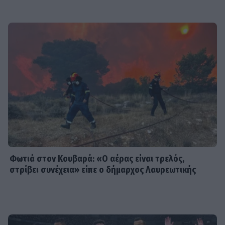
και η εξομολόγηση για τη ζωή της
SHOWBIZ
Άννα Μπεζάν: Οι άκρως τρυφερές
στιγμές στη Μύκονο αγκαλιά με την
κόρη της και η πρόταση γάμου
SHOWBIZ
Ελένη Ράντου: Συγκινεί το ύστατο
χαίρε στον Νίκο Καλογερόπουλο
-«Ευγνώμων που σε γνώρισα»
Φωτιά στον Κουβαρά: «Ο αέρας είναι τρελός,
στρίβει συνέχεια» είπε ο δήμαρχος Λαυρεωτικής
SHOWBIZ
Εριέττα Μανούρη: Η σπάνια
φωτογραφία με μπικίνι – Summer
πόζες με κόκκινο μαγιό