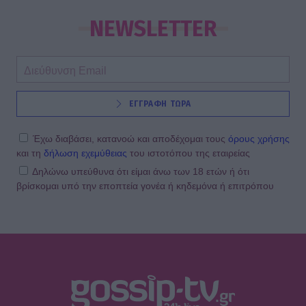
NEWSLETTER
ΕΓΓΡΑΦΗ ΤΩΡΑ
Έχω διαβάσει, κατανοώ και αποδέχομαι τους
όρους χρήσης
και τη
δήλωση εχεμύθειας
του ιστοτόπου της εταιρείας
Δηλώνω υπεύθυνα ότι είμαι άνω των 18 ετών ή ότι
βρίσκομαι υπό την εποπτεία γονέα ή κηδεμόνα ή επιτρόπου