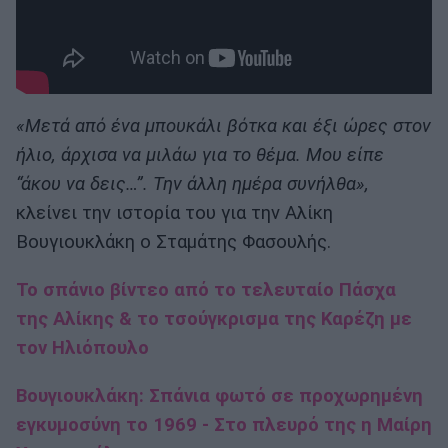
«Μετά από ένα μπουκάλι βότκα και έξι ώρες στον
ήλιο, άρχισα να μιλάω για το θέμα. Μου είπε
“άκου να δεις…”. Την άλλη ημέρα συνήλθα»,
κλείνει την ιστορία του για την Αλίκη
Βουγιουκλάκη ο Σταμάτης Φασουλής.
Το σπάνιο βίντεο από το τελευταίο Πάσχα
της Αλίκης & το τσούγκρισμα της Καρέζη με
τον Ηλιόπουλο
Βουγιουκλάκη: Σπάνια φωτό σε προχωρημένη
εγκυμοσύνη το 1969 - Στο πλευρό της η Μαίρη