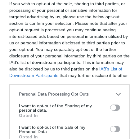
HOLLYWOOD
If you wish to opt-out of the sale, sharing to third parties, or
processing of your personal or sensitive information for
Νταγκ και Τζούλι Πιτ: Τα αδέλφια του
DPG NETWORK
Μπραντ Πιτ που επέλεξαν μια
targeted advertising by us, please use the below opt-out
αλλιώτικη ζωή! Με τι ασχολούνται
section to confirm your selection. Please note that after your
opt-out request is processed you may continue seeing
interest-based ads based on personal information utilized by
us or personal information disclosed to third parties prior to
your opt-out. You may separately opt-out of the further
SHOWBIZ
disclosure of your personal information by third parties on the
Δήμητρα Κολλά: Προσπαθώ να
IAB’s list of downstream participants. This information may
αντιμετωπίζω τα πάντα με χαμόγελο
also be disclosed by us to third parties on the
IAB’s List of
Downstream Participants
that may further disclose it to other
third parties.
Personal Data Processing Opt Outs
SHOWBIZ
Λάμπρος Κωνσταντάρας: Τα πρώτα
I want to opt-out of the Sharing of my
γενέθλια χωρίς τον πατέρα
personal data.
του-«Xωρίς εσένα, σαν να μην είναι
Opted In
Τι είναι το «σύννεφο φωτιάς» -pyrocumulus ή
γιορτές»
I want to opt-out of the Sale of my
πυροσωρείτης: Δείτε βίντεο της πυρκαγιάς στον
Personal Data.
Κιθαιρώνα
Opted In