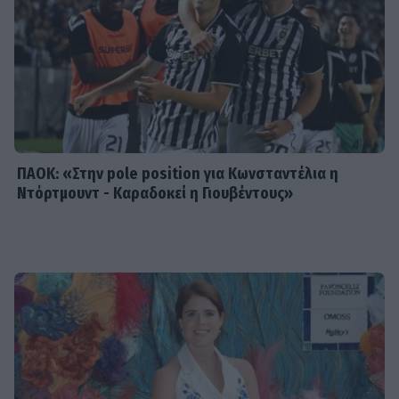
SHOWBIZ
Ανδρομάχη - Γιώργος Λιβάνης: «Πάει
και η βέρα, κρίμα αν χωρίσατε» -
Φουντώνουν οι φήμες χωρισμού
ΠΑΟΚ: «Στην pole position για Κωνσταντέλια η
Ντόρτμουντ - Καραδοκεί η Γιουβέντους»