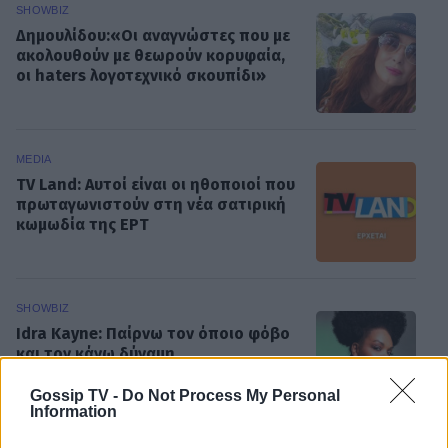
SHOWBIZ
Δημουλίδου:«Οι αναγνώστες που με
ακολουθούν με θεωρούν κορυφαία,
οι haters λογοτεχνικό σκουπίδι»
MEDIA
TV Land: Αυτοί είναι οι ηθοποιοί που
πρωταγωνιστούν στη νέα σατιρική
κωμωδία της ΕΡΤ
SHOWBIZ
Idra Kayne: Παίρνω τον όποιο φόβο
και τον κάνω δύναμη
ΟΛΕΣ ΟΙ ΕΙΔΗΣΕΙΣ
Gossip TV -
Do Not Process My Personal
Information