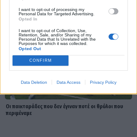
SHOWBIZ
I want to opt-out of processing my
Με μπικίνι στη Μύκονο η Δέσποινα
Personal Data for Targeted Advertising.
Μοιραράκη
Opted In
I want to opt-out of Collection, Use,
Retention, Sale, and/or Sharing of my
Personal Data that Is Unrelated with the
Purposes for which it was collected.
Opted Out
SHOWBIZ
Άννα Πρέλεβιτς: Με τις δίδυμες κόρες
CONFIRM
της στο σπίτι - Το όμορφο
στιγμιότυπο
Data Deletion
Data Access
Privacy Policy
SHOWBIZ
«Εκείνες… κι εγώ»: Η τρυφερή
Οι παικταράδες που δεν έγιναν ποτέ οι θρύλοι που
ανάρτηση του Κώστα Καραφώτη με
περιμέναμε
την κόρη και τη σύζυγό του