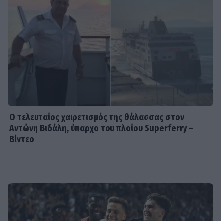
SHOWBIZ
Βαλεντίνη Παπαδάκη: Η
εξομολόγηση για τον Σόμμερ:
«Ανησυχώ μήπως ξεχνάει πόσο...»
HOLLYWOOD
Νικόλ Κίντμαν: Στη Μύκονο με τη Ζόε
Σαλντάνα
Ο τελευταίος χαιρετισμός της θάλασσας στον
Αντώνη Βιδάλη, ύπαρχο του πλοίου Superferry –
Βίντεο
VIP LIFE
Μαρί Σαντάλ - Μαρία Ολυμπία Ντε
Γκρες: Βραδινή έξοδος στις Σπέτσες