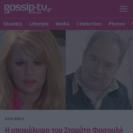
Showbiz
Lifestyle
Media
Celebrities
Photos
SHOWBIZ
Η αποκάλυψη του Σταμάτη Φασουλή