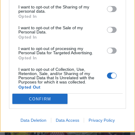
SHOWBIZ
I want to opt-out of the Sharing of my
personal data.
Mελέτης Ηλίας: «Η εξουσία τρελαίνει
Opted In
τον άνθρωπο, τον διαβρώνει. Πρέπει
να τη διαχειρίζεσαι σοφά»
I want to opt-out of the Sale of my
Personal Data.
Opted In
I want to opt-out of processing my
SHOWBIZ
Personal Data for Targeted Advertising.
Μενεγάκη: Με βεντάλια στο χέρι και
Opted In
summer look στο Φισκάρδο – Το
γεύμα με τον Μάκη & την παρέα της
I want to opt-out of Collection, Use,
Retention, Sale, and/or Sharing of my
Τι είναι το «σύννεφο φωτιάς» -pyrocumulus ή
Personal Data that Is Unrelated with the
πυροσωρείτης: Δείτε βίντεο της πυρκαγιάς στον
Purposes for which it was collected.
Opted Out
Κιθαιρώνα
SHOWBIZ
CONFIRM
Σκέτη σταρ! «Πες κάτι στο κοινό
σου ρε μαμά» - Το viral βίντεο της
Θεοδωρίδου με την σικ μαμά της
Data Deletion
Data Access
Privacy Policy