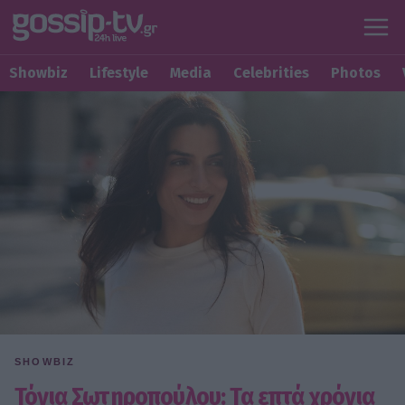
Showbiz
Lifestyle
Media
Celebrities
Photos
SHOWBIZ
Τόνια Σωτηροπούλου: Τα επτά χρόνια