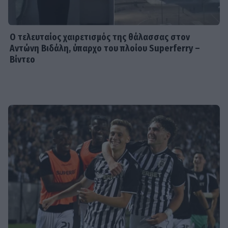
SHOWBIZ
Idra Kayne: Παίρνω τον όποιο φόβο
και τον κάνω δύναμη
Ο τελευταίος χαιρετισμός της θάλασσας στον
Αντώνη Βιδάλη, ύπαρχο του πλοίου Superferry –
Βίντεο
HOLLYWOOD
Νταγκ και Τζούλι Πιτ: Τα αδέλφια του
Μπραντ Πιτ που επέλεξαν μια
αλλιώτικη ζωή! Με τι ασχολούνται
SHOWBIZ
Δήμητρα Κολλά: Προσπαθώ να
αντιμετωπίζω τα πάντα με χαμόγελο