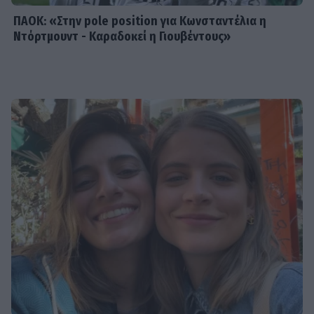
ΠΑΟΚ: «Στην pole position για Κωνσταντέλια η
Ντόρτμουντ - Καραδοκεί η Γιουβέντους»