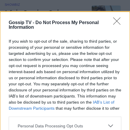
SHOWBIZ
Ανδρέας Γεωργίου – Σιμώνη
Χριστοδούλου: Μετά την Ίμπιζα...
Gossip TV -
Do Not Process My Personal
υπέροχες στιγμές στο Μιλάνο!
Information
If you wish to opt-out of the sale, sharing to third parties, or
processing of your personal or sensitive information for
FASHION POLICE
targeted advertising by us, please use the below opt-out
Καλοντυμένες Vs Κακοντυμένες
section to confirm your selection. Please note that after your
opt-out request is processed you may continue seeing
ΟΛΕΣ ΟΙ ΕΙΔΗΣΕΙΣ
interest-based ads based on personal information utilized by
us or personal information disclosed to third parties prior to
your opt-out. You may separately opt-out of the further
disclosure of your personal information by third parties on the
SHOWBIZ
IAB’s list of downstream participants. This information may
Golden Hour και χαμόγελα ευτυχίας
DPG NETWORK
also be disclosed by us to third parties on the
IAB’s List of
για Λιάγκα – Αντωνά – Aγκαλιά στο
Downstream Participants
that may further disclose it to other
νέο κοινό τους στιγμιότυπο
third parties.
Personal Data Processing Opt Outs