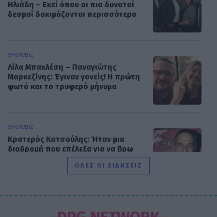
Ηλιάδη – Εκεί όπου οι πιο δυνατοί
δεσμοί δοκιμάζονται περισσότερο
SHOWBIZ
Λίλα Μπακλέση – Παναγιώτης
Μαρκεζίνης: Έγιναν γονείς! Η πρώτη
φωτό και το τρυφερό μήνυμα
SHOWBIZ
Κρατερός Κατσούλης: Ήταν μια
διαδρομή που επέλεξα για να βρω
τρόπους επικοινωνίας και
ΟΛΕΣ ΟΙ ΕΙΔΗΣΕΙΣ
συνεννόησης
SHOWBIZ
Συγκινεί η Ανθή Βούλγαρη: «Χωρίς