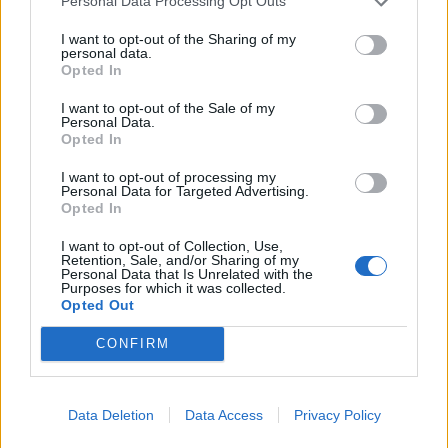
Personal Data Processing Opt Outs
Κρήτη! Η Σίσσυ Χρηστίδου
απολαμβάνει τις γεύσεις του νησιού
I want to opt-out of the Sharing of my
personal data.
Opted In
I want to opt-out of the Sale of my
SHOWBIZ
Personal Data.
Η «πραγματική πολυτέλεια» της
Opted In
Βαλαβάνη μέσα από το πιο
ξεχωριστό summer καρουζέλ
I want to opt-out of processing my
Personal Data for Targeted Advertising.
φωτογραφιών
Opted In
I want to opt-out of Collection, Use,
Retention, Sale, and/or Sharing of my
SHOWBIZ
Personal Data that Is Unrelated with the
Οι παικταράδες που δεν έγιναν ποτέ οι θρύλοι που
Μιχόπουλος: Η ξεχωριστή ανάρτηση
Purposes for which it was collected.
περιμέναμε
της Ευριπίδου για τα γενέθλιά του
Opted Out
είναι γεμάτη κοινές στιγμές τους
CONFIRM
SHOWBIZ
Data Deletion
Data Access
Privacy Policy
Συγκλονίζει η δημοσιογράφος