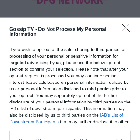
DPG NETWORK
εσένα το φετινό καλοκαίρι θα ήταν
το δυσκολότερο της ζωής μου»
Gossip TV -
Do Not Process My Personal
Information
SHOWBIZ
Δίπλα στο απέραντο γαλάζιο η
Μαριαλένα Ρουμελιώτη γιορτάζει
If you wish to opt-out of the sale, sharing to third parties, or
τους δυο πρώτους μήνες με τον γιο
processing of your personal or sensitive information for
της
targeted advertising by us, please use the below opt-out
section to confirm your selection. Please note that after your
opt-out request is processed you may continue seeing
interest-based ads based on personal information utilized by
SHOWBIZ
us or personal information disclosed to third parties prior to
«Μια γοργόνα στην Κρήτη» -
your opt-out. You may separately opt-out of the further
Αποθεώθηκε η Παπουτσάκη!
Μαγνήτισε τα βλέμματα με το
disclosure of your personal information by third parties on the
Σέρρες: «Δεν ήταν μόνο η ταχύτητα» – Η ανάλυση
καλλίγραμμο κορμί της
IAB’s list of downstream participants. This information may
πραγματογνώμονα για το σφοδρό δυστύχημα
also be disclosed by us to third parties on the
IAB’s List of
Downstream Participants
that may further disclose it to other
third parties.
SHOWBIZ
Γαστρονομικό στιγμιότυπο από...