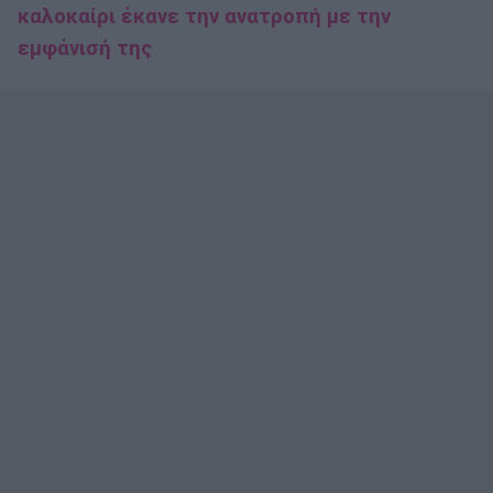
καλοκαίρι έκανε την ανατροπή με την
εμφάνισή της