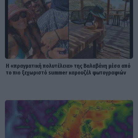
της συνεργασίας με τον Γρηγόρη
Δημητριάδη
SHOWBIZ
«Με ζύγισες ρε φίλε» - H
«πληρωμένη» απάντηση της
Πετρογιάννη σε follower μετά από
σχόλιο
Η «πραγματική πολυτέλεια» της Βαλαβάνη μέσα από
το πιο ξεχωριστό summer καρουζέλ φωτογραφιών
SHOWBIZ
Απασφάλισε ο Δάντης: «Τολμάω να
το πω γιατί έχω μεγαλώσει πια. Δεν
με ενδιαφέρει αν με παρεξηγήσουν»
SHOWBIZ
Η Ρούλα Κορομηλά μαγνητίζει τα