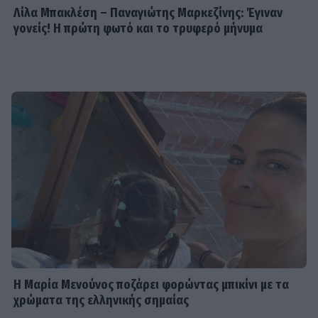
Λίλα Μπακλέση – Παναγιώτης Μαρκεζίνης: Έγιναν
γονείς! Η πρώτη φωτό και το τρυφερό μήνυμα
Η Μαρία Μενούνος ποζάρει φορώντας μπικίνι με τα
χρώματα της ελληνικής σημαίας