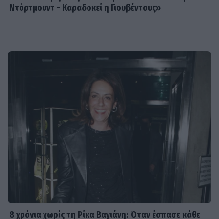
Ντόρτμουντ - Καραδοκεί η Γιουβέντους»
8 χρόνια χωρίς τη Ρίκα Βαγιάνη: Όταν έσπασε κάθε