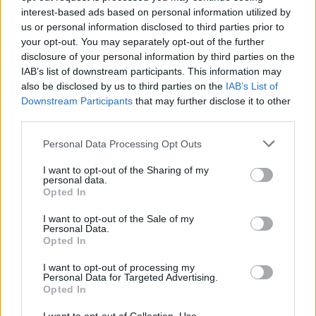
SHOWBIZ
interest-based ads based on personal information utilized by
Γιάννης Στάνκογλου: Φωτογραφία
us or personal information disclosed to third parties prior to
από το παρελθόν με μακρύ μαλλί και
your opt-out. You may separately opt-out of the further
ροκ στιλ από τα νεανικά του χρόνια
disclosure of your personal information by third parties on the
IAB’s list of downstream participants. This information may
also be disclosed by us to third parties on the
IAB’s List of
Downstream Participants
that may further disclose it to other
SHOWBIZ
third parties.
Ιουλία Καλλιμάνη: Επέστρεψε τα
λουλούδια στο κεφάλι θαμώνα που
Personal Data Processing Opt Outs
την πέτυχε στο πρόσωπο
ΟΛΕΣ ΟΙ ΕΙΔΗΣΕΙΣ
I want to opt-out of the Sharing of my
personal data.
Opted In
SHOWBIZ
I want to opt-out of the Sale of my
Αθηνά Οικονομάκου: Ποζάρει όλο
Personal Data.
DPG NETWORK
Opted In
νάζι στις τροπικές παραλίες των
Μπόρα Μπόρα
I want to opt-out of processing my
Personal Data for Targeted Advertising.
Opted In