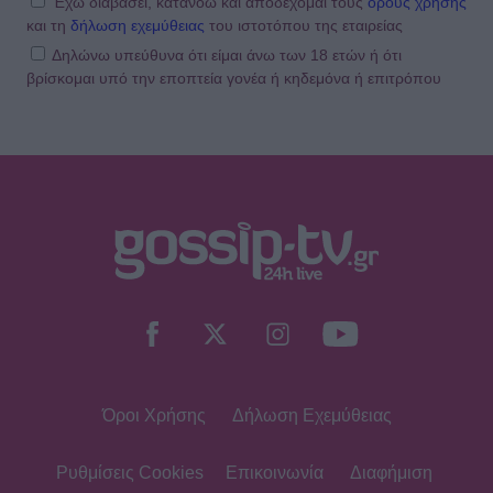
Έχω διαβάσει, κατανοώ και αποδέχομαι τους
όρους χρήσης
και τη
δήλωση εχεμύθειας
του ιστοτόπου της εταιρείας
Δηλώνω υπεύθυνα ότι είμαι άνω των 18 ετών ή ότι
βρίσκομαι υπό την εποπτεία γονέα ή κηδεμόνα ή επιτρόπου
Όροι Χρήσης
Δήλωση Εχεμύθειας
Ρυθμίσεις Cookies
Επικοινωνία
Διαφήμιση