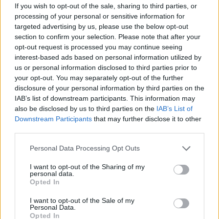
If you wish to opt-out of the sale, sharing to third parties, or
processing of your personal or sensitive information for
targeted advertising by us, please use the below opt-out
section to confirm your selection. Please note that after your
SHOWBIZ
opt-out request is processed you may continue seeing
Ακύρωσε live εμφάνιση η Ανδρομάχη
λόγω φαρυγγίτιδας - Ζήτησε
interest-based ads based on personal information utilized by
συγγνώμη από τους θαυμαστές της
us or personal information disclosed to third parties prior to
your opt-out. You may separately opt-out of the further
disclosure of your personal information by third parties on the
IAB’s list of downstream participants. This information may
also be disclosed by us to third parties on the
IAB’s List of
SHOWBIZ
Downstream Participants
that may further disclose it to other
Δανάη Μπάρκα: Η αποστομωτική
third parties.
απάντηση με χιούμορ για το σχόλιο
περί πλαστικής στο Instagram
Personal Data Processing Opt Outs
I want to opt-out of the Sharing of my
personal data.
Opted In
SHOWBIZ
Γιάννης Βαρδής: «Η αγάπη μας είναι
I want to opt-out of the Sale of my
αδιαπραγμάτευτη και μεγαλώνει
Personal Data.
κάθε χρόνο. Χρόνια πολλά μπαμπά.».
Opted In