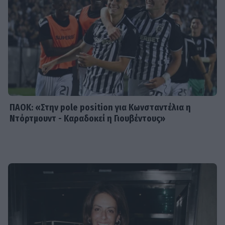
MEDIA
Για Σένα - Νίκος Πουρσανίδης:
Θυσιάστηκε για άλλων αμαρτήματα
– Η τραγική μοίρα του Μιχάλη
ΠΑΟΚ: «Στην pole position για Κωνσταντέλια η
Ντόρτμουντ - Καραδοκεί η Γιουβέντους»