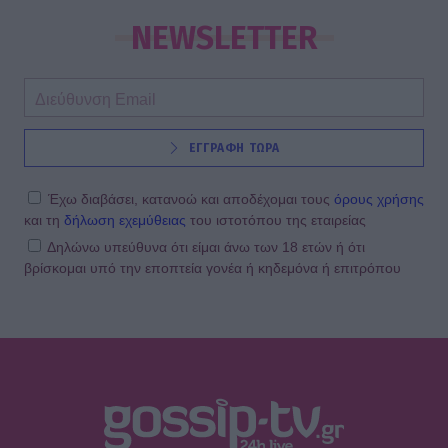
NEWSLETTER
ΕΓΓΡΑΦΗ ΤΩΡΑ
Έχω διαβάσει, κατανοώ και αποδέχομαι τους
όρους χρήσης
και τη
δήλωση εχεμύθειας
του ιστοτόπου της εταιρείας
Δηλώνω υπεύθυνα ότι είμαι άνω των 18 ετών ή ότι
βρίσκομαι υπό την εποπτεία γονέα ή κηδεμόνα ή επιτρόπου