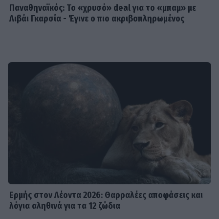
Παναθηναϊκός: Το «χρυσό» deal για το «μπαμ» με
Λιβάι Γκαρσία - Έγινε ο πιο ακριβοπληρωμένος
Ερμής στον Λέοντα 2026: Θαρραλέες αποφάσεις και
λόγια αληθινά για τα 12 ζώδια