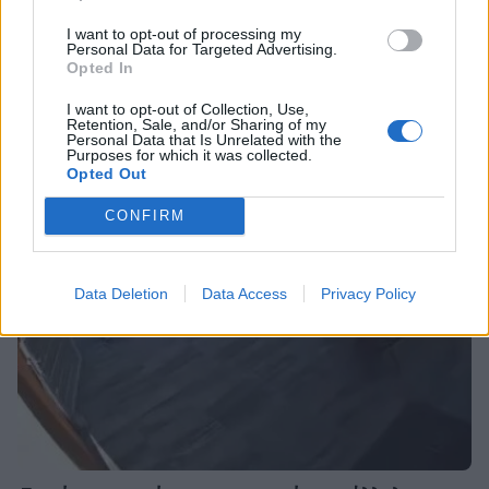
ΟΛΕΣ ΟΙ ΕΙΔΗΣΕΙΣ
I want to opt-out of processing my
Personal Data for Targeted Advertising.
Opted In
MEDIA
Μαριάννα Γεωργαντή: «Καλέ, τι
DPG NETWORK
I want to opt-out of Collection, Use,
Retention, Sale, and/or Sharing of my
ωραίος που είναι ο Γιώργος
Personal Data that Is Unrelated with the
Φραγκούλης!»
Purposes for which it was collected.
Opted Out
CONFIRM
MEDIA
Μάχη για την πρωινή ζώνη τον
Αύγουστο: Οι εκπλήξεις των
Data Deletion
Data Access
Privacy Policy
καναλιών και τα νούμερα
τηλεθέασης
SHOWBIZ
Καινούργιου - Κουτσουμπής: Ο
έρωτας, ο γάμος και το πρώτο
καλοκαίρι με την Ξένια στη Μύκονο