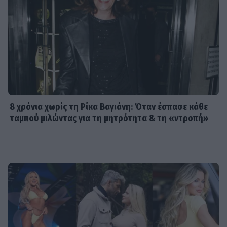
8 χρόνια χωρίς τη Ρίκα Βαγιάνη: Όταν έσπασε κάθε
ταμπού μιλώντας για τη μητρότητα & τη «ντροπή»