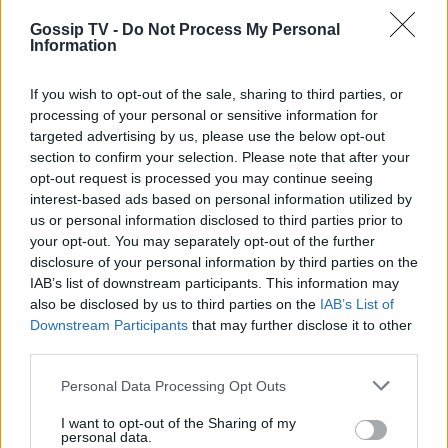
Gossip TV -
Do Not Process My Personal
Information
MEDIA
Κανακαρά: Τι σημαίνει ο τίτλος της
νέας σειράς του Mega - Το ιδιαίτερο
If you wish to opt-out of the sale, sharing to third parties, or
έθιμο της Καρπάθου
processing of your personal or sensitive information for
ΟΛΕΣ ΟΙ ΕΙΔΗΣΕΙΣ
targeted advertising by us, please use the below opt-out
section to confirm your selection. Please note that after your
opt-out request is processed you may continue seeing
SHOWBIZ
interest-based ads based on personal information utilized by
Λυδία Κονιόρδου: «Δεν νιώθω ότι
us or personal information disclosed to third parties prior to
DPG NETWORK
έχω κάνει κάποια καριέρα»
your opt-out. You may separately opt-out of the further
disclosure of your personal information by third parties on the
IAB’s list of downstream participants. This information may
also be disclosed by us to third parties on the
IAB’s List of
Downstream Participants
that may further disclose it to other
MEDIA
third parties.
Για Σένα spoiler: Στους πέντε
Personal Data Processing Opt Outs
δρόμους η Αλίκη - Της γυρίζουν όλοι
την πλάτη
I want to opt-out of the Sharing of my
personal data.