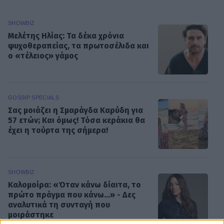
SHOWBIZ
Μελέτης Ηλίας: Τα δέκα χρόνια
ψυχοθεραπείας, τα πρωτοσέλιδα και
ο «τέλειος» γάμος
GOSSIP SPECIALS
Σας μοιάζει η Σμαράγδα Καρύδη για
57 ετών; Και όμως! Τόσα κεράκια θα
έχει η τούρτα της σήμερα!
SHOWBIZ
Καλομοίρα: «Όταν κάνω δίαιτα, το
πρώτο πράγμα που κάνω...» - Δες
αναλυτικά τη συνταγή που
μοιράστηκε