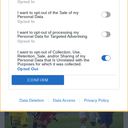
Opted In
I want to opt-out of the Sale of my
SHOWBIZ
Personal Data.
Η άγνωστη ιστορία πίσω από την
Opted In
τολμηρή σκηνή της Ζωής Λάσκαρη
και του Αλέκου Αλεξανδράκη
I want to opt-out of processing my
Τραγωδία στην Πάρο: Ο μπάρμαν του beach bar
Personal Data for Targeted Advertising.
Opted In
βούτηξε για να σώσει τον 4χρονο που πνίγηκε στην
πισίνα
I want to opt-out of Collection, Use,
MEDIA
Retention, Sale, and/or Sharing of my
Personal Data that Is Unrelated with the
Δύο μαύρα πουκάμισα spoiler: Η
Purposes for which it was collected.
άφιξη της Μαρκέλλας φέρνει κι ένα
Opted Out
θαμμένο μυστικό από την Κρήτη
CONFIRM
SHOWBIZ
Data Deletion
Data Access
Privacy Policy
Βανέσα Αδαμοπούλου: «Η φήμη
χρειάζεται σιωπή»