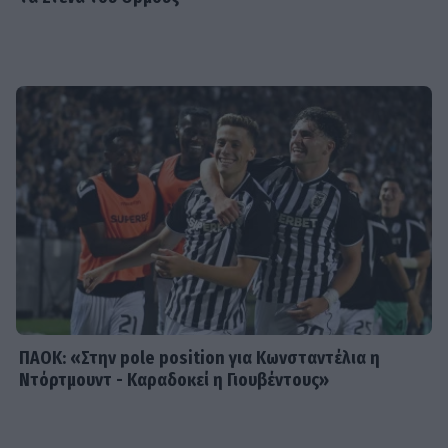
SHOWBIZ
Ελένη Μενεγάκη: Η viral εμφάνιση
στο Φισκάρδο, το γεύμα με τον
Παντζόπουλο & η ανάρτηση στα
social
SHOWBIZ
Τρυφερές αγκαλιές με τα παιδιά,
stylish εμφανίσεις & ένας
απολαυστικός Αύγουστος για Νίκα -
Αργυρό
ΠΑΟΚ: «Στην pole position για Κωνσταντέλια η
Ντόρτμουντ - Καραδοκεί η Γιουβέντους»