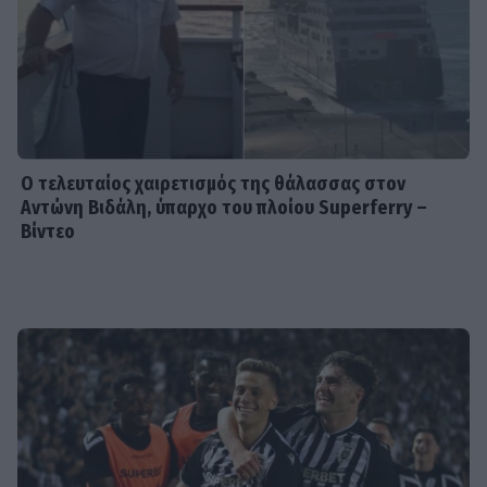
αξεπέραστο σύνολο
MEDIA
Νόμοι της καρδιάς - Η συνάντηση
Γιλντιρίμ & Μπορά αποκαλύπτει την
αλήθεια
Ο τελευταίος χαιρετισμός της θάλασσας στον
Αντώνη Βιδάλη, ύπαρχο του πλοίου Superferry –
Βίντεο
INSIDE STORIES
Βαριές καμπάνες για 4 συλληφθέντες
σε στέκι παράνομου τζόγου στη
Θεσσαλονίκη
SHOWBIZ
Η «άλλη» Νάουσα της Σταματίνας
Τσιμτσιλή! Παράδοση, πίστη και