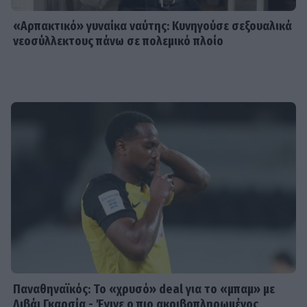
«Αρπακτικό» γυναίκα ναύτης: Κυνηγούσε σεξουαλικά
νεοσύλλεκτους πάνω σε πολεμικό πλοίο
Παναθηναϊκός: Το «χρυσό» deal για το «μπαμ» με
Λιβάι Γκαρσία - Έγινε ο πιο ακριβοπληρωμένος