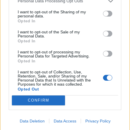
Personal Data Processing Opt Outs
I want to opt-out of the Sharing of my
personal data.
Opted In
I want to opt-out of the Sale of my
Personal Data.
Opted In
I want to opt-out of processing my
Personal Data for Targeted Advertising.
Opted In
I want to opt-out of Collection, Use,
Retention, Sale, and/or Sharing of my
Personal Data that Is Unrelated with the
Purposes for which it was collected.
Opted Out
CONFIRM
Photo 4/5
Η οικογένεια, χαλαρή και ευδιάθετη, απόλαυσε
Data Deletion
Data Access
Privacy Policy
την επίσκεψή της σε διάφορα καταστήματα,