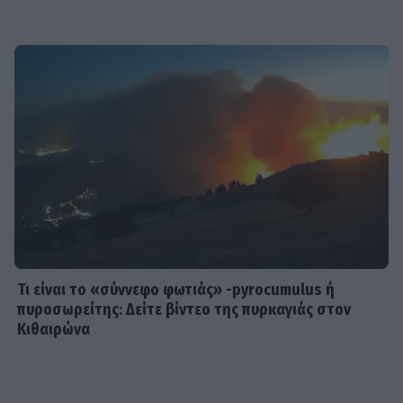
SHOWBIZ
«Θα κινηθώ νομικά» - Κόλαφος ο
Χρίστος Κούγιας για τα
δημοσιεύματα που αφορούν την
προσωπική του ζωή
SHOWBIZ
Τέτα Κωνσταντά: Τα νέα για την
υγεία του Γιώργου Ματαράγκα και ο
γάμος με τον αδερφό του, Γιάννη
Τι είναι το «σύννεφο φωτιάς» -pyrocumulus ή
πυροσωρείτης: Δείτε βίντεο της πυρκαγιάς στον
Κιθαιρώνα
SHOWBIZ
Οικονομάκου: «Έσκασε όλη η
κούραση του χειμώνα» - Το