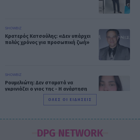
SHOWBIZ
Κρατερός Κατσούλης: «Δεν υπάρχει
πολύς χρόνος για προσωπική ζωή»
SHOWBIZ
Ρουμελιώτη: Δεν σταματά να
γκρινιάζει ο γιος της - Η ανάρτηση
και οι απορίες της νέας μαμάς
ΟΛΕΣ ΟΙ ΕΙΔΗΣΕΙΣ
HOLLYWOOD
Αντόνιο Μπαντέρας: Η καρδιακή
DPG NETWORK
προσβολή που του άλλαξε τη ζωή