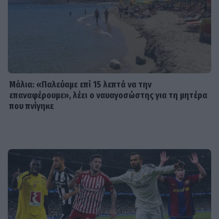
την πέτυχε στο πρόσωπο
SHOWBIZ
Αθηνά Οικονομάκου: Ποζάρει όλο
νάζι στις τροπικές παραλίες των
Μπόρα Μπόρα
Μάλια: «Παλεύαμε επί 15 λεπτά να την
επαναφέρουμε», λέει ο ναυαγοσώστης για τη μητέρα
που πνίγηκε
SHOWBIZ
Σίσσυ Χρηστίδου: Γέλια μέχρι
δακρύων στα Φαλάσαρνα
MEDIA
Κατερίνα Σαβράνη: Επιστρέφει στην
τηλεόραση μετά από χρόνια - Σε