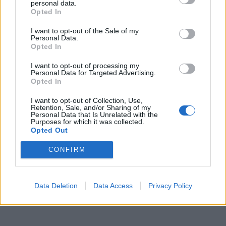
personal data.
Μενεγάκη: Αγκαλιά με τον γιο της, Άγγελο στα
Opted In
Άχλα - Έναν τον έχω, αλλά κάνει για πολλούς!
I want to opt-out of the Sale of my
Personal Data.
Opted In
Ελένη Μενεγάκη: Η ασπρόμαυρη φθινοπωρινή
selfie μέσα από το αυτοκίνητό της
I want to opt-out of processing my
Personal Data for Targeted Advertising.
Opted In
Ελένη Μενεγάκη: Το πρώτο πράγμα που έκανε
I want to opt-out of Collection, Use,
μετά τις διακοπές της - Έτσι ανανέωσε την
Retention, Sale, and/or Sharing of my
Personal Data that Is Unrelated with the
εμφάνισή της
Purposes for which it was collected.
Opted Out
19
CONFIRM
SHARES
Άγγελος Λάτσιος
Data Deletion
Data Access
Privacy Policy