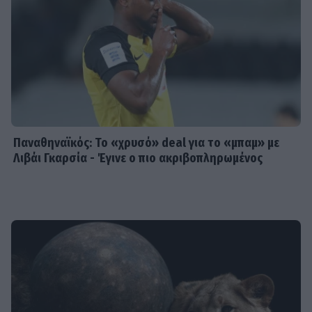
Παναθηναϊκός: Το «χρυσό» deal για το «μπαμ» με
Λιβάι Γκαρσία - Έγινε ο πιο ακριβοπληρωμένος