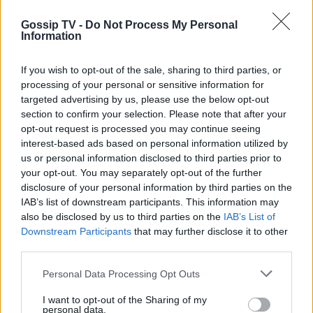
Gossip TV -
Do Not Process My Personal
Information
If you wish to opt-out of the sale, sharing to third parties, or
processing of your personal or sensitive information for
targeted advertising by us, please use the below opt-out
section to confirm your selection. Please note that after your
opt-out request is processed you may continue seeing
interest-based ads based on personal information utilized by
us or personal information disclosed to third parties prior to
your opt-out. You may separately opt-out of the further
Διαβάστε επίσης:
disclosure of your personal information by third parties on the
IAB’s list of downstream participants. This information may
also be disclosed by us to third parties on the
IAB’s List of
Φάρμα: Μπήκε με φόρα και προειδοποίησε
Downstream Participants
that may further disclose it to other
για το σημείο που δεν πρέπει να τον αγγίξει
third parties.
κανείς
Personal Data Processing Opt Outs
Φάρμα: «Εξερράγη» το Τwitter με τον παίκτη
I want to opt-out of the Sharing of my
personal data.