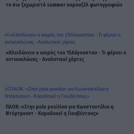
το πιο ξεχωριστό summer καρουζέλ φωτογραφιών
Γιώργος Κουβαράς: «Θα παραμείνω
δημοσιογράφος που τραγουδάει...» -
Η συνεργασία με τον Σαββιδάκη
SHOWBIZ
Ειρήνη Νικολοπούλου: «Το Tik Tok
«Κλειδώνει» ο καιρός του 15Αύγουστου - Τι φέρνει ο
έχει γίνει το σόου όλου του
αντικυκλώνας - Αναλυτικοί χάρτες
πλανήτη»
HOLLYWOOD
Σακίρα: Αυτές είναι οι 7 τροφές που
την κρατούν «αγέραστη» στα 49
της
ΠΑΟΚ: «Στην pole position για Κωνσταντέλια η
Ντόρτμουντ - Καραδοκεί η Γιουβέντους»
SHOWBIZ