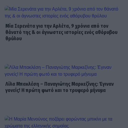
Χριστίνα Τσάφου: «Η Μαριλού θα
είναι πάντα οικογένειά μου»
Μία Σερενάτα για την Αρλέτα, 9 χρόνια από τον
θάνατό της & οι άγνωστες ιστορίες ενός αθόρυβου
θρύλου
SHOWBIZ
Daphne Lawrence: «Το πρώτο μου
τραγούδι το έγραψα όταν πήγαινα Ε’
Δημοτικού¬
MEDIA
Λίλα Μπακλέση – Παναγιώτης Μαρκεζίνης: Έγιναν
Μπαμπά σ’ αγαπώ - Ελένη Σακκά: Η
γονείς! Η πρώτη φωτό και το τρυφερό μήνυμα
Μαίρη δεν λειτουργεί συνειδητά για
να δημιουργεί χάος
MEDIA