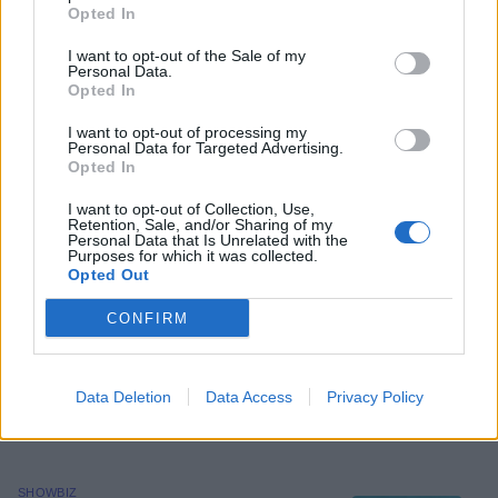
που αποκάλεσε «κοντό» τον Λεωνίδα
Opted In
Κουτσόπουλο
I want to opt-out of the Sale of my
Personal Data.
«Ξεχάστε όσα ξέρατε!»: H Φάρμα επέστρεψε
Opted In
& ο Κουτσόπουλος χτύπησε καμπανάκι με το
I want to opt-out of processing my
Personal Data for Targeted Advertising.
«καλησπέρα σας»
Opted In
I want to opt-out of Collection, Use,
16
Retention, Sale, and/or Sharing of my
SHARES
Personal Data that Is Unrelated with the
Purposes for which it was collected.
Opted Out
Λεωνίδας Κουτσόπουλος
γιος
CONFIRM
Data Deletion
Data Access
Privacy Policy
ΡΟΗ ΕΙΔΗΣΕΩΝ
SHOWBIZ