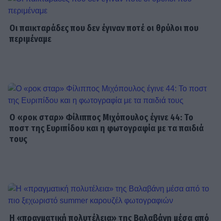
Μάντυ Λάμπου: Πώς είναι και πού
βρίσκεται σήμερα η πρώτη
Οι παικταράδες που δεν έγιναν ποτέ οι θρύλοι που
παρουσιάστρια του «Ok» στο MAD
περιμέναμε
SHOWBIZ
Ρίκα Διαλυνά: Η διεθνής Ελληνίδα
που κατέκτησε τα πλατό, τα
καλλιστεία και τις καρδιές μας
Ο «ροκ σταρ» Φίλιππος Μιχόπουλος έγινε 44: Το
ποστ της Ευριπίδου και η φωτογραφία με τα παιδιά
τους
GOSSIP SPECIALS
8 Αυγούστου 2017: Σαν σήμερα
σίγησε η βελούδινη φωνή της
Αρλέτας
Η «πραγματική πολυτέλεια» της Βαλαβάνη μέσα από
MEDIA