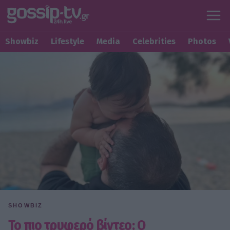
Showbiz
Lifestyle
Media
Celebrities
Photos
SHOWBIZ
To πιο τρυφερό βίντεο: Ο