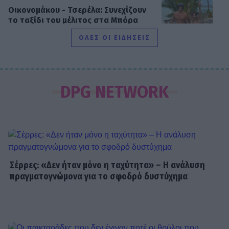
Οικονομάκου - Τσερέλα: Συνεχίζουν
το ταξίδι του μέλιτος στα Μπόρα
Μπόρα - Νέες φωτογραφίες
ΟΛΕΣ ΟΙ ΕΙΔΗΣΕΙΣ
SHOWBIZ
Ανδρέας Γεωργίου: «Η γέννηση της
DPG NETWORK
κόρης μου άλλαξε ριζικά τη ζωή μου
και με αναδιαμόρφωσε ως
άνθρωπο»
GOSSIP SPECIALS
Δημήτρης Παπαμιχαήλ: Ο έρωτας, οι
Σέρρες: «Δεν ήταν μόνο η ταχύτητα» – Η ανάλυση
ρόλοι και οι πληγές του ανθρώπου
πραγματογνώμονα για το σφοδρό δυστύχημα
πίσω από τον μεγάλο πρωταγωνιστή
SHOWBIZ