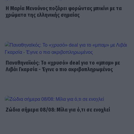
Έλλη Κασόλη: «Έχω τη φιλοσοφία
Η Μαρία Μενούνος ποζάρει φορώντας μπικίνι με τα
του «στρατιώτη»
χρώματα της ελληνικής σημαίας
MEDIA
Για Σένα: Γνωρίστε την οικογένεια
Ηλιάδη – Εκεί όπου οι πιο δυνατοί
δεσμοί δοκιμάζονται περισσότερο
Παναθηναϊκός: Το «χρυσό» deal για το «μπαμ» με
Λιβάι Γκαρσία - Έγινε ο πιο ακριβοπληρωμένος
SHOWBIZ
Λίλα Μπακλέση – Παναγιώτης
Μαρκεζίνης: Έγιναν γονείς! Η πρώτη
φωτό και το τρυφερό μήνυμα
Ζώδια σήμερα 08/08: Μίλα για ό,τι σε ενοχλεί
SHOWBIZ