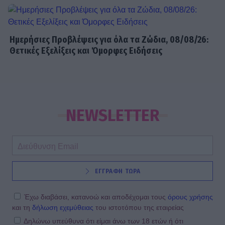
Κρατερός Κατσούλης: Ήταν μια
διαδρομή που επέλεξα για να βρω
τρόπους επικοινωνίας και
συνεννόησης
Ημερήσιες Προβλέψεις για όλα τα Ζώδια, 08/08/26:
Θετικές Εξελίξεις και Όμορφες Ειδήσεις
SHOWBIZ
Συγκινεί η Ανθή Βούλγαρη: «Χωρίς
εσένα το φετινό καλοκαίρι θα ήταν
το δυσκολότερο της ζωής μου»
NEWSLETTER
ΕΓΓΡΑΦΗ ΤΩΡΑ
Έχω διαβάσει, κατανοώ και αποδέχομαι τους
όρους χρήσης
και τη
δήλωση εχεμύθειας
του ιστοτόπου της εταιρείας
Δηλώνω υπεύθυνα ότι είμαι άνω των 18 ετών ή ότι