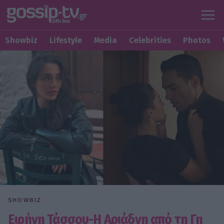
Showbiz
Lifestyle
Media
Celebrities
Photos
SHOWBIZ
Ειρήνη Τάσσου-Η Αριάδνη από τη Γη