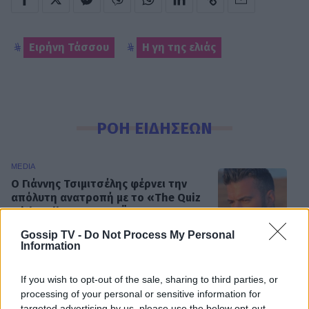
Ειρήνη Τάσσου
Η γη της ελιάς
ΡΟΗ ΕΙΔΗΣΕΩΝ
MEDIA
Ο Γιάννης Τσιμιτσέλης φέρνει την
απόλυτη ανατροπή με το «The Quiz
With Balls» στον ΣΚΑΪ
Gossip TV -
Do Not Process My Personal
Information
SHOWBIZ
If you wish to opt-out of the sale, sharing to third parties, or
Γιάννης Στάνκογλου: Φωτογραφία
processing of your personal or sensitive information for
από το παρελθόν με μακρύ μαλλί και
targeted advertising by us, please use the below opt-out