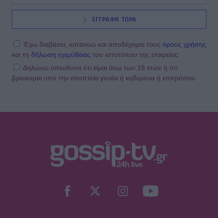
ΕΓΓΡΑΦΗ ΤΩΡΑ
Έχω διαβάσει, κατανοώ και αποδέχομαι τους
όρους χρήσης
και τη
δήλωση εχεμύθειας
του ιστοτόπου της εταιρείας
Δηλώνω υπεύθυνα ότι είμαι άνω των 18 ετών ή ότι
βρίσκομαι υπό την εποπτεία γονέα ή κηδεμόνα ή επιτρόπου