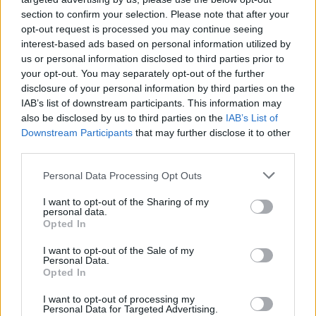
ροκ στιλ από τα νεανικά του χρόνια
section to confirm your selection. Please note that after your
opt-out request is processed you may continue seeing
interest-based ads based on personal information utilized by
us or personal information disclosed to third parties prior to
SHOWBIZ
your opt-out. You may separately opt-out of the further
Ιουλία Καλλιμάνη: Επέστρεψε τα
disclosure of your personal information by third parties on the
λουλούδια στο κεφάλι θαμώνα που
IAB’s list of downstream participants. This information may
την πέτυχε στο πρόσωπο
also be disclosed by us to third parties on the
IAB’s List of
Downstream Participants
that may further disclose it to other
third parties.
SHOWBIZ
Personal Data Processing Opt Outs
Αθηνά Οικονομάκου: Ποζάρει όλο
νάζι στις τροπικές παραλίες των
I want to opt-out of the Sharing of my
personal data.
Μπόρα Μπόρα
Opted In
ΟΛΕΣ ΟΙ ΕΙΔΗΣΕΙΣ
I want to opt-out of the Sale of my
Personal Data.
Opted In
SHOWBIZ
Σίσσυ Χρηστίδου: Γέλια μέχρι
DPG NETWORK
I want to opt-out of processing my
δακρύων στα Φαλάσαρνα
Personal Data for Targeted Advertising.