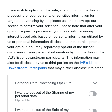
If you wish to opt-out of the sale, sharing to third parties, or
processing of your personal or sensitive information for
SHOWBIZ
targeted advertising by us, please use the below opt-out
Δημουλίδου:«Οι αναγνώστες που με
section to confirm your selection. Please note that after your
ακολουθούν με θεωρούν κορυφαία,
opt-out request is processed you may continue seeing
οι haters λογοτεχνικό σκουπίδι»
interest-based ads based on personal information utilized by
us or personal information disclosed to third parties prior to
your opt-out. You may separately opt-out of the further
disclosure of your personal information by third parties on the
MEDIA
IAB’s list of downstream participants. This information may
TV Land: Αυτοί είναι οι ηθοποιοί που
also be disclosed by us to third parties on the
IAB’s List of
πρωταγωνιστούν στη νέα σατιρική
Downstream Participants
that may further disclose it to other
κωμωδία της ΕΡΤ
third parties.
Personal Data Processing Opt Outs
SHOWBIZ
I want to opt-out of the Sharing of my
personal data.
Idra Kayne: Παίρνω τον όποιο φόβο
Opted In
και τον κάνω δύναμη
I want to opt-out of the Sale of my
ΟΛΕΣ ΟΙ ΕΙΔΗΣΕΙΣ