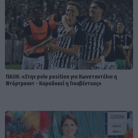
SHOWBIZ
Ανδρομάχη - Γιώργος Λιβάνης: «Πάει
και η βέρα, κρίμα αν χωρίσατε» -
Φουντώνουν οι φήμες χωρισμού
ΠΑΟΚ: «Στην pole position για Κωνσταντέλια η
Ντόρτμουντ - Καραδοκεί η Γιουβέντους»