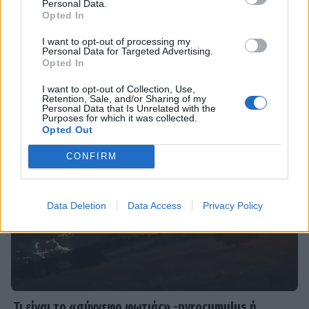
Personal Data.
Opted In
I want to opt-out of processing my
HOLLYWOOD
Personal Data for Targeted Advertising.
Νταγκ και Τζούλι Πιτ: Τα αδέλφια του
DPG NETWORK
Opted In
Μπραντ Πιτ που επέλεξαν μια
αλλιώτικη ζωή! Με τι ασχολούνται
I want to opt-out of Collection, Use,
Retention, Sale, and/or Sharing of my
Personal Data that Is Unrelated with the
Purposes for which it was collected.
Opted Out
SHOWBIZ
CONFIRM
Δήμητρα Κολλά: Προσπαθώ να
αντιμετωπίζω τα πάντα με χαμόγελο
Data Deletion
Data Access
Privacy Policy
SHOWBIZ
Λάμπρος Κωνσταντάρας: Τα πρώτα
γενέθλια χωρίς τον πατέρα
του-«Xωρίς εσένα, σαν να μην είναι
Τι είναι το «σύννεφο φωτιάς» -pyrocumulus ή
γιορτές»