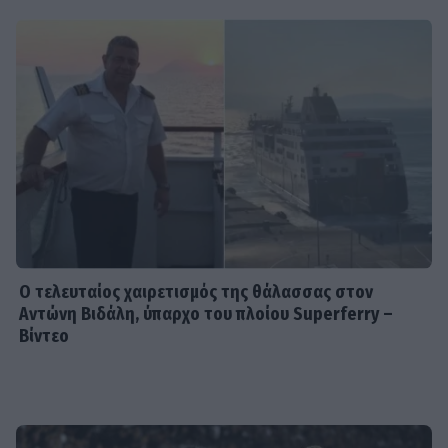
SHOWBIZ
Βαλεντίνη Παπαδάκη: Η
εξομολόγηση για τον Σόμμερ:
«Ανησυχώ μήπως ξεχνάει πόσο...»
HOLLYWOOD
Νικόλ Κίντμαν: Στη Μύκονο με τη Ζόε
Σαλντάνα
Ο τελευταίος χαιρετισμός της θάλασσας στον
Αντώνη Βιδάλη, ύπαρχο του πλοίου Superferry –
Βίντεο
VIP LIFE
Μαρί Σαντάλ - Μαρία Ολυμπία Ντε
Γκρες: Βραδινή έξοδος στις Σπέτσες