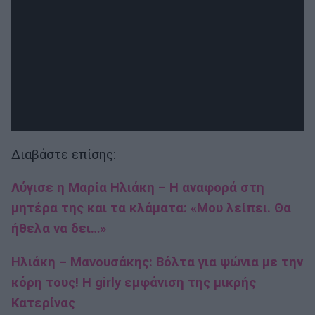
Διαβάστε επίσης:
Λύγισε η Μαρία Ηλιάκη – Η αναφορά στη
μητέρα της και τα κλάματα: «Μου λείπει. Θα
ήθελα να δει…»
Ηλιάκη – Μανουσάκης: Βόλτα για ψώνια με την
κόρη τους! Η girly εμφάνιση της μικρής
Κατερίνας