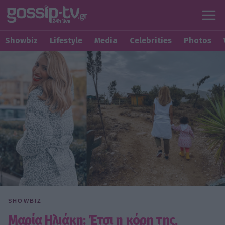
Showbiz
Lifestyle
Media
Celebrities
Photos
SHOWBIZ
Μαρία Ηλιάκη: Έτσι η κόρη της,