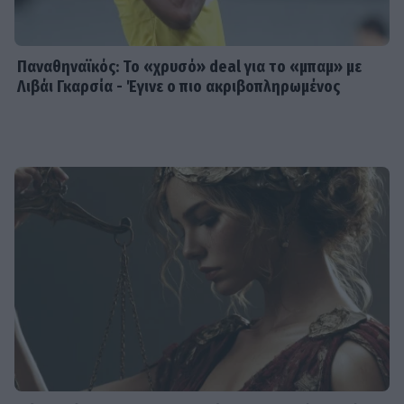
Παναθηναϊκός: Το «χρυσό» deal για το «μπαμ» με
Λιβάι Γκαρσία - Έγινε ο πιο ακριβοπληρωμένος