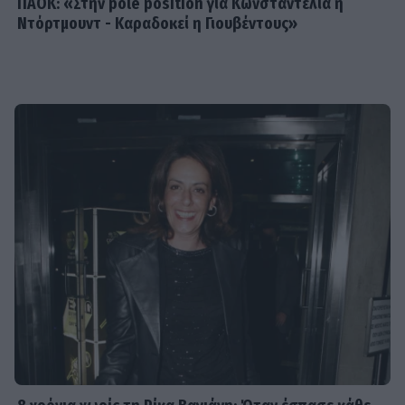
ΠΑΟΚ: «Στην pole position για Κωνσταντέλια η
Ντόρτμουντ - Καραδοκεί η Γιουβέντους»