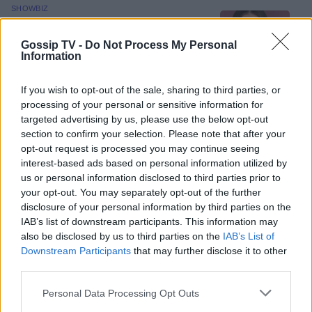
SHOWBIZ
Βαρύ πένθος για την Ιρένε Τροστ–
Ραγίζουν καρδιές τα λόγια για τον
Gossip TV -
Do Not Process My Personal
μπαμπά της: «Όλα φαντάζουν
Information
μάταια»
If you wish to opt-out of the sale, sharing to third parties, or
processing of your personal or sensitive information for
SHOWBIZ
targeted advertising by us, please use the below opt-out
Ακύλας: «Μέσα μου ψυχολογικά
section to confirm your selection. Please note that after your
ένιωσα περίεργα, τα συναισθήματα
opt-out request is processed you may continue seeing
δεν είναι γρανάζια»
interest-based ads based on personal information utilized by
ΟΛΕΣ ΟΙ ΕΙΔΗΣΕΙΣ
us or personal information disclosed to third parties prior to
your opt-out. You may separately opt-out of the further
disclosure of your personal information by third parties on the
MEDIA
IAB’s list of downstream participants. This information may
«Κοινωνία Ώρα MEGA»: Βασίλης
DPG NETWORK
also be disclosed by us to third parties on the
IAB’s List of
Τσεκούρας και Τζωρτζίνα
Downstream Participants
that may further disclose it to other
Μαλλιαρόζη στην πρωινή
third parties.
ενημέρωση του σταθμού
Personal Data Processing Opt Outs