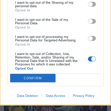
I want to opt-out of the Sharing of my
MEDIA
personal data.
Γιώτα Κηπουρού: Επιστρέφει τελικά
Opted In
στο «Πρωινό» στο πλευρό του
Γιώργου Λιάγκα;
I want to opt-out of the Sale of my
Personal Data.
Opted In
I want to opt-out of processing my
SHOWBIZ
Personal Data for Targeted Advertising.
Opted In
Μαρία Ηλιάκη: Η προσωπική νίκη
στις διακοπές και η μάχη με τη
I want to opt-out of Collection, Use,
διάσπαση προσοχής μετά την
Retention, Sale, and/or Sharing of my
Τουρίστας επιχείρησε να χρηματίσει υπάλληλο
εγκυμοσύνη
Personal Data that Is Unrelated with the
Purposes for which it was collected.
επιχείρησης για του επιτρέψει να ασελγήσει σε
Opted Out
ανήλικη
SHOWBIZ
CONFIRM
Ο Light ποζάρει μαζί με τη σύζυγο
και τον 10 μηνών γιο τους στις
πρώτες καλοκαιρινές διακοπές τους.
Data Deletion
Data Access
Privacy Policy