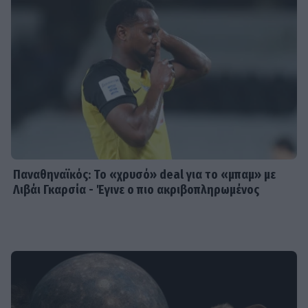
Παναθηναϊκός: Το «χρυσό» deal για το «μπαμ» με
Λιβάι Γκαρσία - Έγινε ο πιο ακριβοπληρωμένος