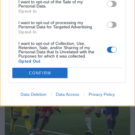
I want to opt-out of the Sale of my
Σίσσυ Χρηστίδου: Γέλια μέχρι
Personal Data.
δακρύων στα Φαλάσαρνα
Opted In
Μάλια: «Παλεύαμε επί 15 λεπτά να την
I want to opt-out of processing my
Personal Data for Targeted Advertising.
επαναφέρουμε», λέει ο ναυαγοσώστης για τη μητέρα
Opted In
που πνίγηκε
MEDIA
I want to opt-out of Collection, Use,
Retention, Sale, and/or Sharing of my
Κατερίνα Σαβράνη: Επιστρέφει στην
Personal Data that Is Unrelated with the
τηλεόραση μετά από χρόνια - Σε
Purposes for which it was collected.
Opted Out
ποια σειρά θα τη δούμε
CONFIRM
SHOWBIZ
Data Deletion
Data Access
Privacy Policy
Ρία Ελληνίδου: Ποζάρει με μαγιό
πάνω σε σκάφος και «ανάβει»
φωτιές στο Instagram!
SHOWBIZ