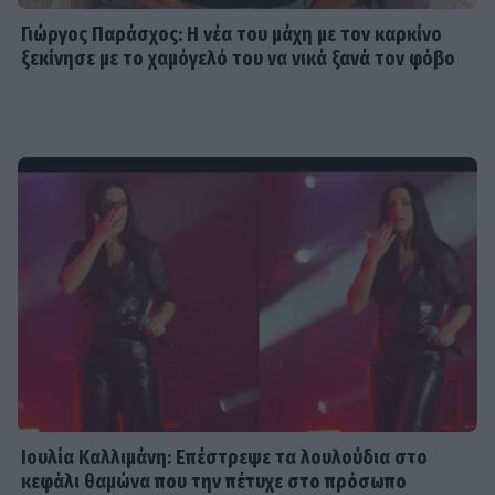
Φωτοπούλου- Ρουμελιώτη-
Γιώργος Παράσχος: Η νέα του μάχη με τον καρκίνο
Ντούρος: Το χειμώνα στο θέατρο
ξεκίνησε με το χαμόγελό του να νικά ξανά τον φόβο
Άνεσις
SHOWBIZ
Μαίρη Αρώνη: Πώς η απεργία πείνας
την οδήγησε στην κορυφή της
Τέχνης της
MEDIA
Για Σένα - Νίκος Πουρσανίδης:
Θυσιάστηκε για άλλων αμαρτήματα
– Η τραγική μοίρα του Μιχάλη
Ιουλία Καλλιμάνη: Επέστρεψε τα λουλούδια στο
κεφάλι θαμώνα που την πέτυχε στο πρόσωπο
MEDIA