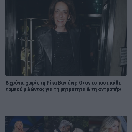
8 χρόνια χωρίς τη Ρίκα Βαγιάνη: Όταν έσπασε κάθε
ταμπού μιλώντας για τη μητρότητα & τη «ντροπή»