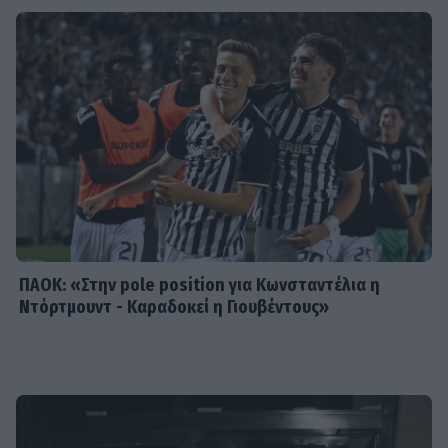
Dolce Vita στο Κάπρι: Η Αμαλία
Κωστοπούλου ποζάρει πάνω σε
σκάφος με αέρινο look!
MEDIA
Φόνοι στο Καμπαναριό: Μένη
Κωνσταντινίδου, Λυδία Τζανουδάκη
και Άννη Θεοχάρη επιστρέφουν
ΠΑΟΚ: «Στην pole position για Κωνσταντέλια η
Ντόρτμουντ - Καραδοκεί η Γιουβέντους»