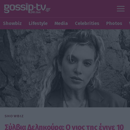
Showbiz
Lifestyle
Media
Celebrities
Photos
SHOWBIZ
Σύλβια Δεληκούρα: Ο γιος της έγινε 10