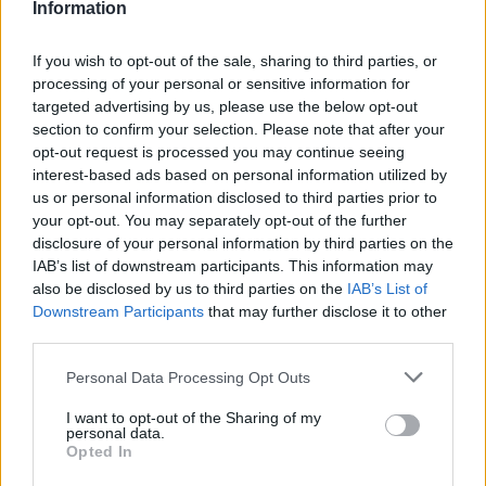
Information
Γιάννης Στάνκογλου: Φωτογραφία
από το παρελθόν με μακρύ μαλλί και
If you wish to opt-out of the sale, sharing to third parties, or
ροκ στιλ από τα νεανικά του χρόνια
ΟΛΕΣ ΟΙ ΕΙΔΗΣΕΙΣ
processing of your personal or sensitive information for
targeted advertising by us, please use the below opt-out
section to confirm your selection. Please note that after your
opt-out request is processed you may continue seeing
SHOWBIZ
interest-based ads based on personal information utilized by
Ιουλία Καλλιμάνη: Επέστρεψε τα
DPG NETWORK
us or personal information disclosed to third parties prior to
λουλούδια στο κεφάλι θαμώνα που
your opt-out. You may separately opt-out of the further
την πέτυχε στο πρόσωπο
disclosure of your personal information by third parties on the
IAB’s list of downstream participants. This information may
also be disclosed by us to third parties on the
IAB’s List of
Downstream Participants
that may further disclose it to other
SHOWBIZ
third parties.
Αθηνά Οικονομάκου: Ποζάρει όλο
νάζι στις τροπικές παραλίες των
Personal Data Processing Opt Outs
Μπόρα Μπόρα
I want to opt-out of the Sharing of my
personal data.
Opted In
SHOWBIZ