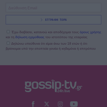
ΕΓΓΡΑΦΗ ΤΩΡΑ
Έχω διαβάσει, κατανοώ και αποδέχομαι τους
όρους χρήσης
και τη
δήλωση εχεμύθειας
του ιστοτόπου της εταιρείας
Δηλώνω υπεύθυνα ότι είμαι άνω των 18 ετών ή ότι
βρίσκομαι υπό την εποπτεία γονέα ή κηδεμόνα ή επιτρόπου