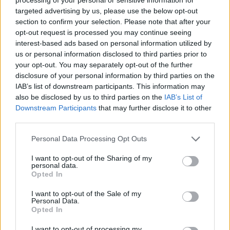
Τσιτσιπάς και Kristen Thoms: Ο
targeted advertising by us, please use the below opt-out
έρωτας που φέρνει την απόλυτη
section to confirm your selection. Please note that after your
ισορροπία στην καριέρα του
opt-out request is processed you may continue seeing
πρωταθλητή
interest-based ads based on personal information utilized by
us or personal information disclosed to third parties prior to
your opt-out. You may separately opt-out of the further
SHOWBIZ
disclosure of your personal information by third parties on the
Ανδρομάχη: Στο νοσοκομείο με ορό η
IAB’s list of downstream participants. This information may
γνωστή τραγουδίστρια μετά από
also be disclosed by us to third parties on the
IAB’s List of
έντονη αδιαθεσία σε live εμφάνιση
Downstream Participants
that may further disclose it to other
third parties.
Personal Data Processing Opt Outs
SHOWBIZ
Οικονομάκου - Τσερέλα: Συνεχίζουν
I want to opt-out of the Sharing of my
personal data.
το ταξίδι του μέλιτος στα Μπόρα
Opted In
Μπόρα - Νέες φωτογραφίες
ΟΛΕΣ ΟΙ ΕΙΔΗΣΕΙΣ
I want to opt-out of the Sale of my
Personal Data.
Opted In
SHOWBIZ
I want to opt-out of processing my