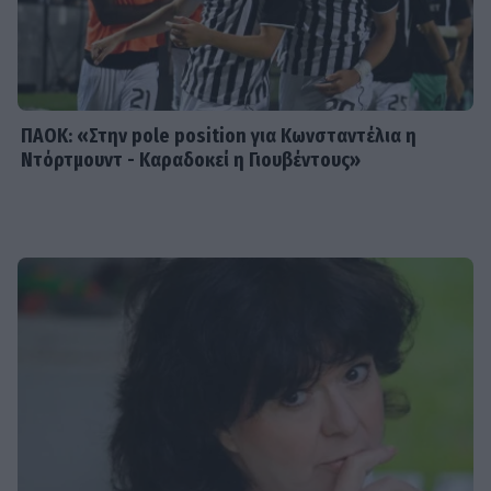
Συγκινεί η Ανθή Βούλγαρη: «Χωρίς
εσένα το φετινό καλοκαίρι θα ήταν
το δυσκολότερο της ζωής μου»
ΠΑΟΚ: «Στην pole position για Κωνσταντέλια η
Ντόρτμουντ - Καραδοκεί η Γιουβέντους»