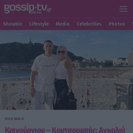
Showbiz
Lifestyle
Media
Celebrities
Photos
SHOWBIZ
Καινούργιου – Κουτσουμπής: Αγκαλιά