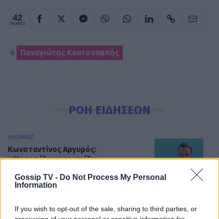
42
SHARES
Παναγιώτης Κουτσουμπής
ΡΟΗ ΕΙΔΗΣΕΩΝ
SHOWBIZ
Κωνσταντίνος Αργυρός:
«Μεσοπέλαγα αρμενίζω»
Gossip TV -
Do Not Process My Personal
Information
If you wish to opt-out of the sale, sharing to third parties, or
SHOWBIZ
processing of your personal or sensitive information for