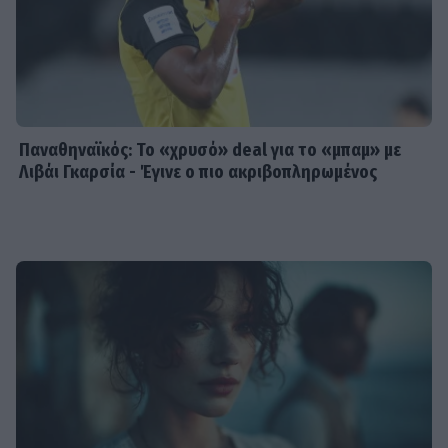
Παναθηναϊκός: Το «χρυσό» deal για το «μπαμ» με
Λιβάι Γκαρσία - Έγινε ο πιο ακριβοπληρωμένος