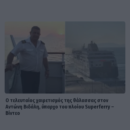
Μπεκατώρου! Με το απόλυτο λευκό
σύνολο και ψάθινο καπέλο στη
Σαρδηνία
MEDIA
Για Σένα: Η Αλεξάνδρα Κολαΐτη είναι
η Μαργαρίτα που θα ρισκάρει τα
πάντα για τα όνειρά της
SHOWBIZ
Κατερίνα Γερονικολού: Με κομψό
poolside look και με θέα
αξεπέραστη!
Ο τελευταίος χαιρετισμός της θάλασσας στον
Αντώνη Βιδάλη, ύπαρχο του πλοίου Superferry –
Βίντεο
G-SPORTS
ΠΑΟΚ-Άντερλεχτ με σούπερ