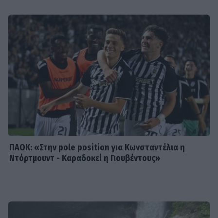
προσφορά* και ενισχυμένες
αποδόσεις από το Pamestoixima.gr
SHOWBIZ
Summer girl η Μπιάνκα Κρασσά! Στη
Μύκονο με τη μητέρα της, Βίκυ Καγιά
– Εντυπωσίασαν με το look τους
ΠΑΟΚ: «Στην pole position για Κωνσταντέλια η
Ντόρτμουντ - Καραδοκεί η Γιουβέντους»