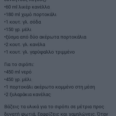
•60 ml λικέρ κανέλλα
•180 ml χυμό πορτοκάλι
•1 κουτ. γλ. σόδα
•150 γρ. μέλι
•ξύσμα από δύο ακέρωτα πορτοκάλια
•2 κουτ. γλ. κανέλα
•1 κουτ. γλ. γαρύφαλλο τριμμένο
Για το σιρόπι:
•450 ml νερό
•450 γρ. μέλι
•1 πορτοκάλι ακέρωτο κομμένο στη μέση
•2 ξυλαράκια κανέλας
Βάζεις τα υλικά για το σιρόπι σε μέτρια προς
δυνατή φωτιά, ξαφρίζεις και χαμηλώνεις. Όταν