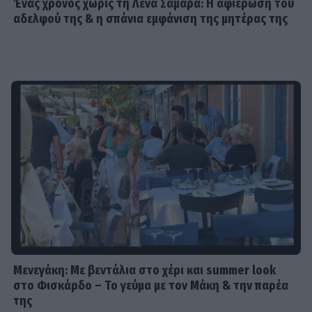
Ένας χρόνος χωρίς τη Λένα Σαμαρά: Η αφιέρωση του
σε στέκι παράνομου τζόγου στη
αδελφού της & η σπάνια εμφάνιση της μητέρας της
Θεσσαλονίκη
SHOWBIZ
Η «άλλη» Νάουσα της Σταματίνας
Τσιμτσιλή! Παράδοση, πίστη και
ξεχωριστές στιγμές στην Πάρο
SHOWBIZ
Γιώργος Παράσχος: Το χαμόγελο
δύναμης μέσα από το νοσοκομείο –
«Πάμε για νέα θεραπεία»
Μενεγάκη: Με βεντάλια στο χέρι και summer look
στο Φισκάρδο – Το γεύμα με τον Μάκη & την παρέα
SHOWBIZ
της
Ιταλική φινέτσα για τη Μαρία