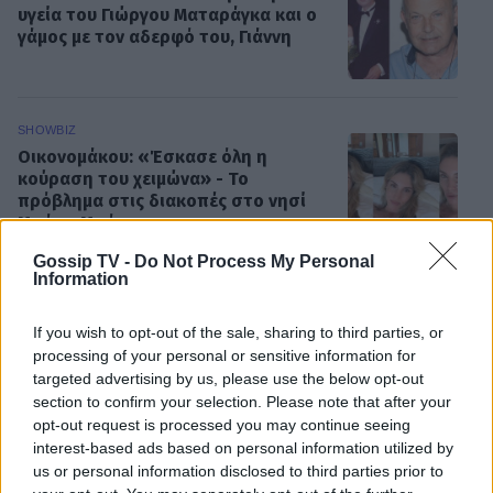
υγεία του Γιώργου Ματαράγκα και ο
γάμος με τον αδερφό του, Γιάννη
SHOWBIZ
Οικονομάκου: «Έσκασε όλη η
κούραση του χειμώνα» - Το
πρόβλημα στις διακοπές στο νησί
Μπόρα Μπόρα
Gossip TV -
Do Not Process My Personal
Information
MEDIA
Μπαμπά, σ’ αγαπώ spoiler: Η Βιργινία
If you wish to opt-out of the sale, sharing to third parties, or
χάνει το νηπιαγωγείο
processing of your personal or sensitive information for
targeted advertising by us, please use the below opt-out
section to confirm your selection. Please note that after your
opt-out request is processed you may continue seeing
interest-based ads based on personal information utilized by
SHOWBIZ
us or personal information disclosed to third parties prior to
Γιώργος Λιάγκας - «Ο Τζορτζ Κλούνεϊ