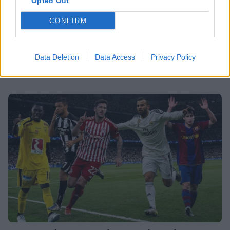
Opted Out
black dress και πάει το summer
elegance σε άλλο επίπεδο
CONFIRM
Τι είναι το «σύννεφο φωτιάς» -pyrocumulus ή
πυροσωρείτης: Δείτε βίντεο της πυρκαγιάς στον
Κιθαιρώνα
Data Deletion
Data Access
Privacy Policy
SHOWBIZ
Ο Λάμπρος Κωνσταντάρας έχει
γενέθλια και η Έλενα Τσαγκρινού του
εύχεται δημόσια
SHOWBIZ
Τσαβαλιά: Κι όμως έχει να πάει
διακοπές από το 2018 – Η
αποκάλυψη μέσα από throwback
φωτογραφία
SHOWBIZ
Μαρία Κορινθίου: «Είμαι πιο