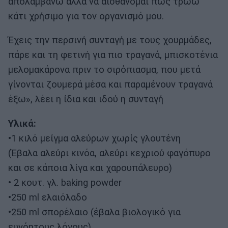
απολαμβάνω αλλά να αισθάνομαι πως τρώω
κάτι χρήσιμο για τον οργανισμό μου.
Έχεις την περσινή συνταγή με τους χουρμάδες,
πάρε και τη φετινή για πιο τραγανά, μπισκοτένια
μελομακάρονα πριν το σιρόπιασμα, που μετά
γίνονται ζουμερά μέσα και παραμένουν τραγανά
έξω», λέει η ίδια και ιδού η συνταγή
Υλικά:
•1 κιλό μείγμα αλεύρων χωρίς γλουτένη
(Έβαλα αλεύρι κινόα, αλεύρι κεχριού φαγόπυρο
και σε κάποια λίγα και χαρουπάλευρο)
• 2 κουτ. γλ. baking powder
•250 ml ελαιόλαδο
•250 ml σπορέλαιο (έβαλα βιολογικό για
ευνόητους λόγους)