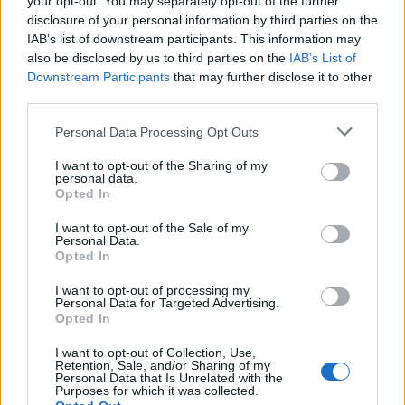
your opt-out. You may separately opt-out of the further
της Ελλάδας…»: Χαμός στα σχόλια με
disclosure of your personal information by third parties on the
την ΑΙ φωτό που πόσταρε
IAB’s list of downstream participants. This information may
ΟΛΕΣ ΟΙ ΕΙΔΗΣΕΙΣ
also be disclosed by us to third parties on the
IAB’s List of
Downstream Participants
that may further disclose it to other
third parties.
MEDIA
Δυο μαύρα πουκάμισα: Κυκλοφόρησε
DPG NETWORK
Personal Data Processing Opt Outs
το πρώτο trailer της νέας
δραματικής σειράς του MEGA
I want to opt-out of the Sharing of my
personal data.
Opted In
I want to opt-out of the Sale of my
Personal Data.
INSIDE STORIES
Opted In
ΠΑΜΕ ΣΤΟΙΧΗΜΑ: Περισσότερα από
95 εκατομμύρια ευρώ σε κέρδη
I want to opt-out of processing my
μοίρασε τον Ιούλιο
Personal Data for Targeted Advertising.
Opted In
I want to opt-out of Collection, Use,
Retention, Sale, and/or Sharing of my
SHOWBIZ
Personal Data that Is Unrelated with the
Purposes for which it was collected.
Χρηστίδου: Με το απόλυτο little