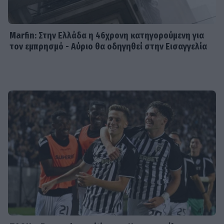
Οικονομάκου: «Έσκασε όλη η
κούραση του χειμώνα» - Το
πρόβλημα στις διακοπές στο νησί
Marfin: Στην Ελλάδα η 46χρονη κατηγορούμενη για
Μπόρα Μπόρα
τον εμπρησμό - Αύριο θα οδηγηθεί στην Εισαγγελία
MEDIA
Μπαμπά, σ’ αγαπώ spoiler: Η Βιργινία
χάνει το νηπιαγωγείο
SHOWBIZ
Γιώργος Λιάγκας - «Ο Τζορτζ Κλούνεϊ
της Ελλάδας…»: Χαμός στα σχόλια με
την ΑΙ φωτό που πόσταρε