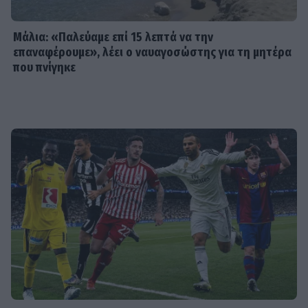
Μάλια: «Παλεύαμε επί 15 λεπτά να την
επαναφέρουμε», λέει ο ναυαγοσώστης για τη μητέρα
που πνίγηκε
SHOWBIZ
Από την εκκλησία στην ξαπλώστρα:
Η εντυπωσιακή πόζα της
Καινούργιου με μαγιό και το
προσκύνημα
MEDIA
Πίσω από τις γραμμές: Η ημερομηνία
της πρεμιέρας
SHOWBIZ
Κρατερός Κατσούλης: «Δεν υπάρχει