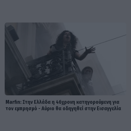
χάνει το νηπιαγωγείο
SHOWBIZ
Γιώργος Λιάγκας - «Ο Τζορτζ Κλούνεϊ
της Ελλάδας…»: Χαμός στα σχόλια με
την ΑΙ φωτό που πόσταρε
MEDIA
Δυο μαύρα πουκάμισα: Κυκλοφόρησε
το πρώτο trailer της νέας
δραματικής σειράς του MEGA
Marfin: Στην Ελλάδα η 46χρονη κατηγορούμενη για
τον εμπρησμό - Αύριο θα οδηγηθεί στην Εισαγγελία
INSIDE STORIES
ΠΑΜΕ ΣΤΟΙΧΗΜΑ: Περισσότερα από