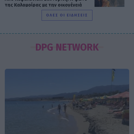
της Καλομοίρας με την οικογένειά
της
ΟΛΕΣ ΟΙ ΕΙΔΗΣΕΙΣ
SHOWBIZ
«Τον είδα μπροστά μου, λαμπερό…»
DPG NETWORK
- Πώς η Αγγελική Ηλιάδη είδε τον
Χριστό και έζησε το θαύμα
SHOWBIZ
Ξέσπασε η Ναταλί Κάκκαβα: «Πόσο
ενοχλητικοί μπορείτε να γίνετε;»
SHOWBIZ
Τροχαίο ατύχημα για τον Mike