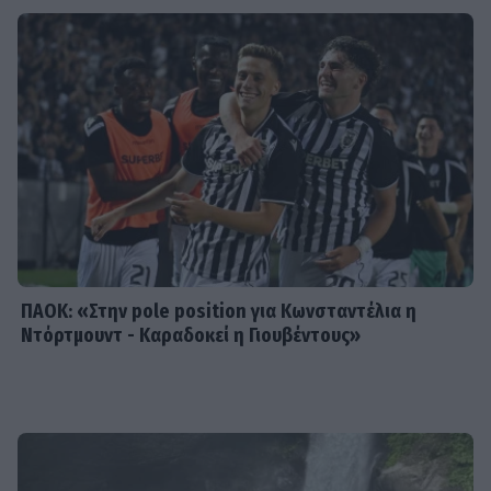
95 εκατομμύρια ευρώ σε κέρδη
μοίρασε τον Ιούλιο
SHOWBIZ
Χρηστίδου: Με το απόλυτο little
black dress και πάει το summer
elegance σε άλλο επίπεδο
ΠΑΟΚ: «Στην pole position για Κωνσταντέλια η
Ντόρτμουντ - Καραδοκεί η Γιουβέντους»