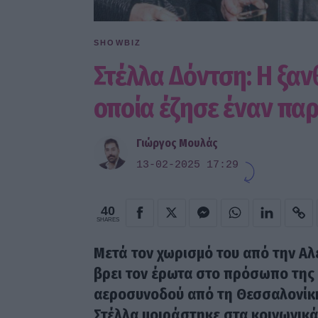
SHOWBIZ
Στέλλα Δόντση: H ξαν
οποία έζησε έναν πα
Γιώργος Μουλάς
13-02-2025 17:29
40
SHARES
Μετά τον χωρισμό του από την Α
βρει τον έρωτα στο πρόσωπο της 
αεροσυνοδού από τη Θεσσαλονίκη.
Στέλλα μοιράστηκε στα κοινωνικά