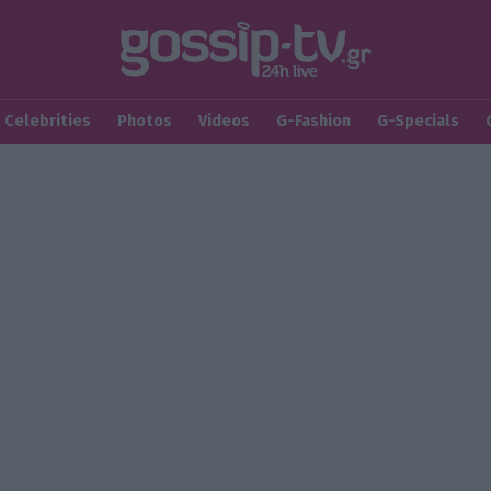
Celebrities
Photos
Videos
G-Fashion
G-Specials