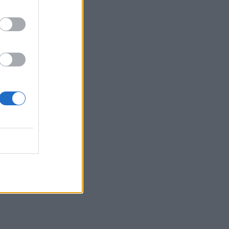
ποζάρει πάνω σε σκάφος
με αέρινο look!
MEDIA
Φόνοι στο Καμπαναριό:
Μένη Κωνσταντινίδου,
Λυδία Τζανουδάκη και Άννη
Θεοχάρη επιστρέφουν
SHOWBIZ
Από Κεφαλονιά...
Σαντορίνη! Η φωτό της
Καλομοίρας με την
οικογένειά της
SHOWBIZ
«Τον είδα μπροστά μου,
λαμπερό…» - Πώς η
Αγγελική Ηλιάδη είδε τον
Χριστό και έζησε το θαύμα