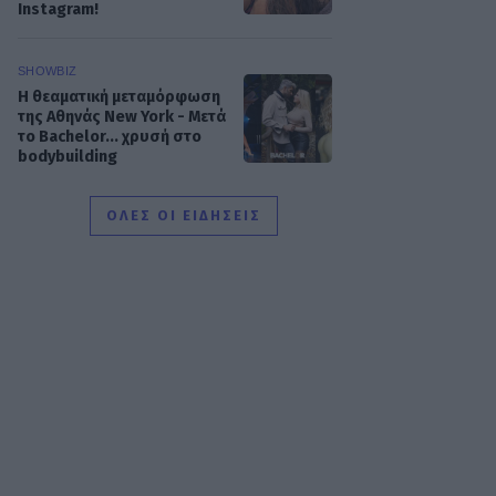
Instagram!
SHOWBIZ
Η θεαματική μεταμόρφωση
της Αθηνάς New York - Μετά
το Bachelor... χρυσή στο
bodybuilding
ΟΛΕΣ ΟΙ ΕΙΔΗΣΕΙΣ
MEDIA
Μιχάλης Λεβεντογιάννης -
Μιχαήλ Ταμπακάκης:
Σμίγουν ξανά τηλεοπτικά
στη νέα σειρά «Χαμένα
Μονοπάτια»
MEDIA
Σπιλιάδες Spoiler: Τη
θεωρούν νεκρή και της
κλέβει τη ζωή! Η αδίστακτη
προδοσία της κολλητής της