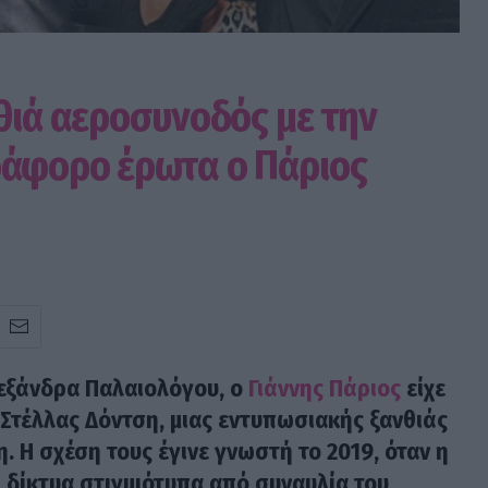
θιά αεροσυνοδός με την
ράφορο έρωτα ο Πάριος
λεξάνδρα Παλαιολόγου, ο
Γιάννης Πάριος
είχε
Στέλλας Δόντση, μιας εντυπωσιακής ξανθιάς
 Η σχέση τους έγινε γνωστή το 2019, όταν η
 δίκτυα στιγμιότυπα από συναυλία του