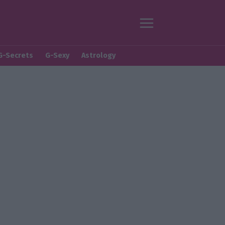
G-Secrets
G-Sexy
Astrology