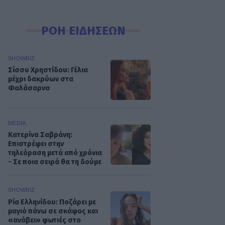
ΡΟΗ ΕΙΔΗΣΕΩΝ
SHOWBIZ
Σίσσυ Χρηστίδου: Γέλια
μέχρι δακρύων στα
Φαλάσαρνα
MEDIA
Κατερίνα Σαβράνη:
Επιστρέφει στην
τηλεόραση μετά από χρόνια
- Σε ποια σειρά θα τη δούμε
SHOWBIZ
Ρία Ελληνίδου: Ποζάρει με
μαγιό πάνω σε σκάφος και
«ανάβει» φωτιές στο