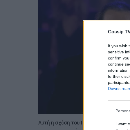
Gossip TV
If you wish 
sensitive in
confirm you
continue se
information 
further disc
participants
Downstream 
Persona
Αυτή η σχέση του Γιάννη Πάριου με τ
I want t