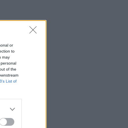
Σταματίνα Τσιμτσιλή:
«Πρέπει να αφουγκράζεσαι
τι θέλουν και τι ψάχνουν οι
τηλεθεατές»
MEDIA
Αντώνιος και Κλεοπάτρα:
Αυτοτελή επεισόδια και
sonal or
guest εμφανίσεις! Ποιους
ection to
θα δούμε στα πρώτα
ou may
επεισόδια
 personal
out of the
 downstream
HOLLYWOOD
B’s List of
Hailey Bieber: Τέλος το
Pilates – Η νέα προπόνηση
για τέλειους γλουτούς
SHOWBIZ
Dolce Vita στο Κάπρι: Η
Αμαλία Κωστοπούλου