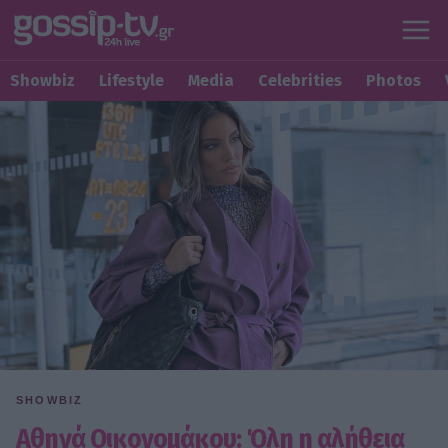
Showbiz
Lifestyle
Media
Celebrities
Photos
SHOWBIZ
Αθηνά Οικονομάκου: Όλη η αλήθεια