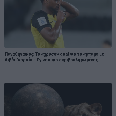
Παναθηναϊκός: Το «χρυσό» deal για το «μπαμ» με
Λιβάι Γκαρσία - Έγινε ο πιο ακριβοπληρωμένος