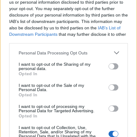
us or personal information disclosed to third parties prior to
Ραγίζουν καρδιές τα λόγια για τον
your opt-out. You may separately opt-out of the further
μπαμπά της: «Όλα φαντάζουν
μάταια»
disclosure of your personal information by third parties on the
IAB’s list of downstream participants. This information may
also be disclosed by us to third parties on the
IAB’s List of
Downstream Participants
that may further disclose it to other
SHOWBIZ
third parties.
Ακύλας: «Μέσα μου ψυχολογικά
ένιωσα περίεργα, τα συναισθήματα
Personal Data Processing Opt Outs
δεν είναι γρανάζια»
Τουρίστας επιχείρησε να χρηματίσει υπάλληλο
I want to opt-out of the Sharing of my
επιχείρησης για του επιτρέψει να ασελγήσει σε
personal data.
ανήλικη
Opted In
MEDIA
I want to opt-out of the Sale of my
«Κοινωνία Ώρα MEGA»: Βασίλης
Personal Data.
Τσεκούρας και Τζωρτζίνα
Opted In
Μαλλιαρόζη στην πρωινή
ενημέρωση του σταθμού
I want to opt-out of processing my
Personal Data for Targeted Advertising.
Opted In
MEDIA
I want to opt-out of Collection, Use,
Retention, Sale, and/or Sharing of my
Γιώτα Κηπουρού: Επιστρέφει τελικά
Personal Data that Is Unrelated with the