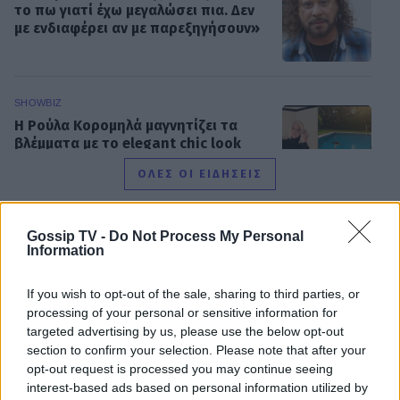
το πω γιατί έχω μεγαλώσει πια. Δεν
με ενδιαφέρει αν με παρεξηγήσουν»
SHOWBIZ
Η Ρούλα Κορομηλά μαγνητίζει τα
βλέμματα με το elegant chic look
της
ΟΛΕΣ ΟΙ ΕΙΔΗΣΕΙΣ
Gossip TV -
Do Not Process My Personal
SHOWBIZ
Information
«Θα γίνετε ρόμπα…» - Ξέσπασε η
DPG NETWORK
Ελένη Βουλγαράκη! Η οργισμένη
ανάρτηση
If you wish to opt-out of the sale, sharing to third parties, or
processing of your personal or sensitive information for
targeted advertising by us, please use the below opt-out
section to confirm your selection. Please note that after your
opt-out request is processed you may continue seeing
SHOWBIZ
interest-based ads based on personal information utilized by
Βαρύ πένθος για την Ιρένε Τροστ–