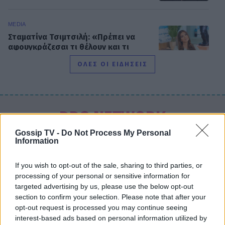
MEDIA
Σταματίνα Τσιμτσιλή: «Πρέπει να
αφουγκράζεσαι τι θέλουν και τι
ψάχνουν οι τηλεθεατές»
ΟΛΕΣ ΟΙ ΕΙΔΗΣΕΙΣ
MEDIA
Αντώνιος και Κλεοπάτρα: Αυτοτελή
DPG NETWORK
επεισόδια και guest εμφανίσεις!
Ποιους θα δούμε στα πρώτα
Gossip TV -
Do Not Process My Personal
Information
επεισόδια
If you wish to opt-out of the sale, sharing to third parties, or
HOLLYWOOD
processing of your personal or sensitive information for
Hailey Bieber: Τέλος το Pilates – Η
targeted advertising by us, please use the below opt-out
νέα προπόνηση για τέλειους
section to confirm your selection. Please note that after your
γλουτούς
opt-out request is processed you may continue seeing
interest-based ads based on personal information utilized by