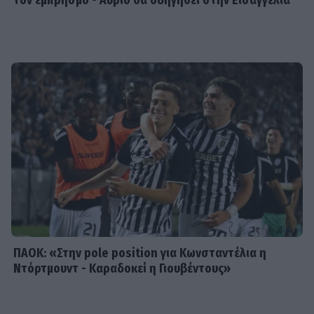
τον εμπρησμό - Αύριο θα οδηγηθεί στην Εισαγγελία
SHOWBIZ
Τέτα Κωνσταντά: Τα νέα για την
υγεία του Γιώργου Ματαράγκα και ο
γάμος με τον αδερφό του, Γιάννη
SHOWBIZ
Οικονομάκου: «Έσκασε όλη η
κούραση του χειμώνα» - Το
πρόβλημα στις διακοπές στο νησί
Μπόρα Μπόρα
ΠΑΟΚ: «Στην pole position για Κωνσταντέλια η
Ντόρτμουντ - Καραδοκεί η Γιουβέντους»