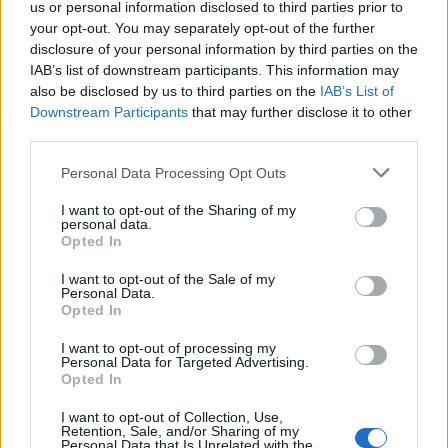
us or personal information disclosed to third parties prior to
your opt-out. You may separately opt-out of the further
SHOWBIZ
disclosure of your personal information by third parties on the
IAB’s list of downstream participants. This information may
Dolce Vita στο Κάπρι: Η Αμαλία
Κωστοπούλου ποζάρει πάνω σε
also be disclosed by us to third parties on the
IAB’s List of
σκάφος με αέρινο look!
Downstream Participants
that may further disclose it to other
Μάλια: «Παλεύαμε επί 15 λεπτά να την
third parties.
επαναφέρουμε», λέει ο ναυαγοσώστης για τη μητέρα
Personal Data Processing Opt Outs
που πνίγηκε
MEDIA
I want to opt-out of the Sharing of my
Φόνοι στο Καμπαναριό: Μένη
personal data.
Κωνσταντινίδου, Λυδία Τζανουδάκη
Opted In
και Άννη Θεοχάρη επιστρέφουν
I want to opt-out of the Sale of my
Personal Data.
Opted In
SHOWBIZ
I want to opt-out of processing my
Personal Data for Targeted Advertising.
Από Κεφαλονιά... Σαντορίνη! Η φωτό
Opted In
της Καλομοίρας με την οικογένειά
της
I want to opt-out of Collection, Use,
Retention, Sale, and/or Sharing of my
Personal Data that Is Unrelated with the