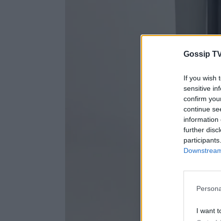
Gossip TV
If you wish 
sensitive in
confirm you
continue se
information 
further disc
participants
Downstream 
Persona
I want t