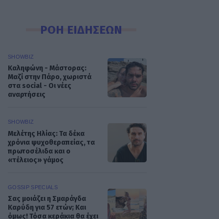
ΡΟΗ ΕΙΔΗΣΕΩΝ
SHOWBIZ
Καληφώνη - Μάστορας:
Μαζί στην Πάρο, χωριστά
στα social - Οι νέες
αναρτήσεις
SHOWBIZ
Μελέτης Ηλίας: Τα δέκα
χρόνια ψυχοθεραπείας, τα
πρωτοσέλιδα και ο
«τέλειος» γάμος
GOSSIP SPECIALS
Σας μοιάζει η Σμαράγδα
Καρύδη για 57 ετών; Και
όμως! Τόσα κεράκια θα έχει