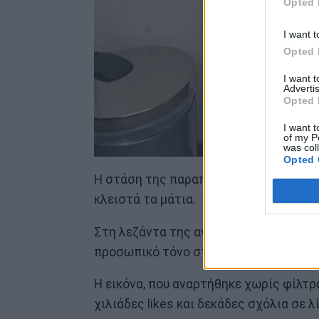
Opted 
I want t
Opted 
I want 
Advertis
Opted 
I want t
of my P
was col
Opted 
Η στάση της παραπέμπει σε εμβρυακή θ
κλειστά τα μάτια.
Στη λεζάντα της ανάρτησης, η ίδια έγρ
προσωπικό τόνο στη φωτογραφία.
Η εικόνα, που αναρτήθηκε χωρίς φίλτρα
χιλιάδες likes και δεκάδες σχόλια σε λ