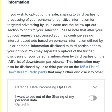
Information
MEDIA
Οι νέες σειράς του Alpha για τη
If you wish to opt-out of the sale, sharing to third parties, or
σεζόν 2026-2027- Δράμα, γέλιο,
processing of your personal or sensitive information for
έρωτες
targeted advertising by us, please use the below opt-out
Πάρος: Συγκλονίζει ο πατέρας του άτυχου 4χρονου
section to confirm your selection. Please note that after your
αγοριού - Λεπτό προς λεπτό οι δραματικές στιγμές
opt-out request is processed you may continue seeing
interest-based ads based on personal information utilized by
SHOWBIZ
us or personal information disclosed to third parties prior to
Σταματίνα Τσιμτσιλή: Το καλοκαίρι
your opt-out. You may separately opt-out of the further
δεν θα φορέσω ποτέ make up, δεν
disclosure of your personal information by third parties on the
θα βαφτώ
IAB’s list of downstream participants. This information may
also be disclosed by us to third parties on the
IAB’s List of
Downstream Participants
that may further disclose it to other
third parties.
MEDIA
Το παιδί επιστρέφει!
Personal Data Processing Opt Outs
I want to opt-out of the Sharing of my
personal data.
Opted In