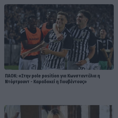
SHOWBIZ
Αναστασοπούλου-Πανόπουλος: Το
viral βίντεο από τις διακοπές τους
και η δυνατή φιλία ετών
SHOWBIZ
Η τελευταία συνέντευξη του Νίκου
Καλογερόπουλου: Η ζωή στην
Κυπαρισσία και το σοκ της
διάρρηξης
ΠΑΟΚ: «Στην pole position για Κωνσταντέλια η
Ντόρτμουντ - Καραδοκεί η Γιουβέντους»