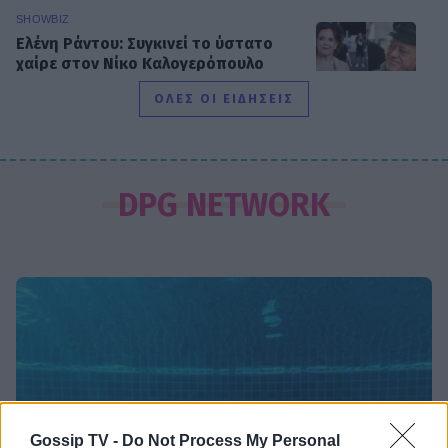
SHOWBIZ
Ελένη Ράντου: Συγκινεί το ύστατο
χαίρε στον Νίκο Καλογερόπουλο
-«Ευγνώμων που σε γνώρισα»
ΟΛΕΣ ΟΙ ΕΙΔΗΣΕΙΣ
SHOWBIZ
Εριέττα Μανούρη: Η σπάνια
DPG NETWORK
φωτογραφία με μπικίνι – Summer
πόζες με κόκκινο μαγιό
SHOWBIZ
Άννα Βίσση: Πάντα ένα βήμα
μπροστά με το πιο κλασσικό
καλοκαιρινό αξεσουάρ!
Gossip TV -
Do Not Process My Personal