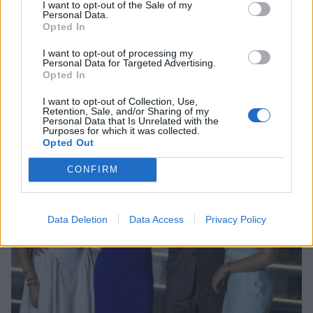
I want to opt-out of the Sale of my
SHOWBIZ
Personal Data.
Οι παικταράδες που δεν έγιναν ποτέ οι θρύλοι που
Opted In
Μαρία Διακοπαναγιώτου: «Ένιωθα
περιμέναμε
δυστυχισμένη, ήμουν αγριεμένη,
I want to opt-out of processing my
έφερνα τον θυμό μου και στο σπίτι»
Personal Data for Targeted Advertising.
Opted In
I want to opt-out of Collection, Use,
Retention, Sale, and/or Sharing of my
HOLLYWOOD
Personal Data that Is Unrelated with the
Purposes for which it was collected.
Τζένιφερ Άνιστον: Το μεγάλο fitness
Opted Out
λάθος και η προπόνηση που κάνει
και έχει αλλάξει το σώμα της
CONFIRM
Data Deletion
Data Access
Privacy Policy
SHOWBIZ
Χριστίνα Τσάφου: «Γερνάω, αλλά
από την άλλη είμαι και καλά μέσα
μου»