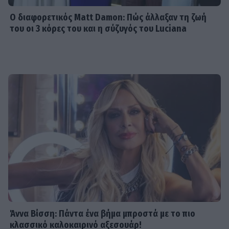
MEDIA
Ο διαφορετικός Matt Damon: Πώς άλλαξαν τη ζωή
Αντώνιος και Κλεοπάτρα: Από το
του οι 3 κόρες του και η σύζυγός του Luciana
μίσος στον απόλυτο έρωτα
TRENDS
Ντούα Λίπα: Το 20λεπτο πρόγραμμα
για πέτρινους κοιλιακούς... χωρίς
γυμναστήριο
SHOWBIZ
Κάρμεν Ρουγγέρη: «Πάντα αγαπούσα
τον εαυτό μου με τη μεγάλη μου
μύτη, με όλα»
Άννα Βίσση: Πάντα ένα βήμα μπροστά με το πιο
κλασσικό καλοκαιρινό αξεσουάρ!