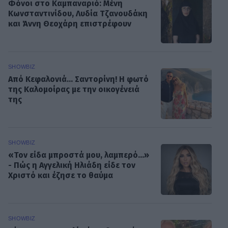
Φόνοι στο Καμπαναριό: Μένη
Κωνσταντινίδου, Λυδία Τζανουδάκη
και Άννη Θεοχάρη επιστρέφουν
SHOWBIZ
Από Κεφαλονιά... Σαντορίνη! Η φωτό
της Καλομοίρας με την οικογένειά
της
SHOWBIZ
«Τον είδα μπροστά μου, λαμπερό…»
- Πώς η Αγγελική Ηλιάδη είδε τον
Χριστό και έζησε το θαύμα
SHOWBIZ