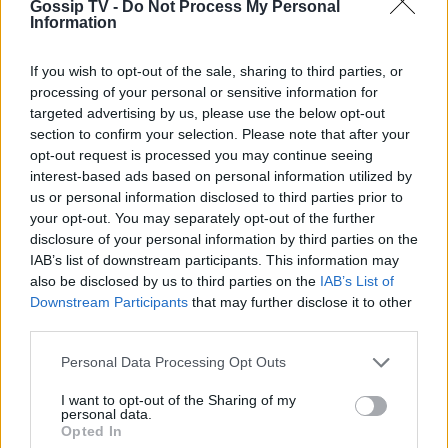
Πίσω από τις γραμμές: Η ημερομηνία
Gossip TV -
Do Not Process My Personal
Information
της πρεμιέρας
Τι είναι το «σύννεφο φωτιάς» -pyrocumulus ή
If you wish to opt-out of the sale, sharing to third parties, or
πυροσωρείτης: Δείτε βίντεο της πυρκαγιάς στον
processing of your personal or sensitive information for
Κιθαιρώνα
targeted advertising by us, please use the below opt-out
SHOWBIZ
section to confirm your selection. Please note that after your
Κρατερός Κατσούλης: «Δεν υπάρχει
opt-out request is processed you may continue seeing
πολύς χρόνος για προσωπική ζωή»
interest-based ads based on personal information utilized by
us or personal information disclosed to third parties prior to
your opt-out. You may separately opt-out of the further
disclosure of your personal information by third parties on the
IAB’s list of downstream participants. This information may
SHOWBIZ
also be disclosed by us to third parties on the
IAB’s List of
Ρουμελιώτη: Δεν σταματά να
Downstream Participants
that may further disclose it to other
γκρινιάζει ο γιος της - Η ανάρτηση
third parties.
και οι απορίες της νέας μαμάς
Personal Data Processing Opt Outs
I want to opt-out of the Sharing of my
personal data.
HOLLYWOOD
Opted In