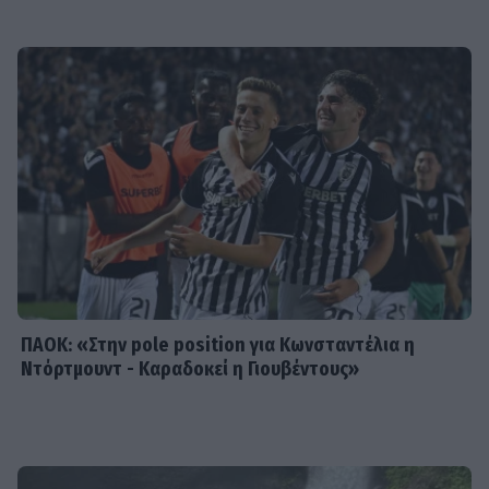
Ο Λάμπρος Κωνσταντάρας έχει
γενέθλια και η Έλενα Τσαγκρινού του
εύχεται δημόσια
SHOWBIZ
Τσαβαλιά: Κι όμως έχει να πάει
διακοπές από το 2018 – Η
αποκάλυψη μέσα από throwback
φωτογραφία
ΠΑΟΚ: «Στην pole position για Κωνσταντέλια η
Ντόρτμουντ - Καραδοκεί η Γιουβέντους»