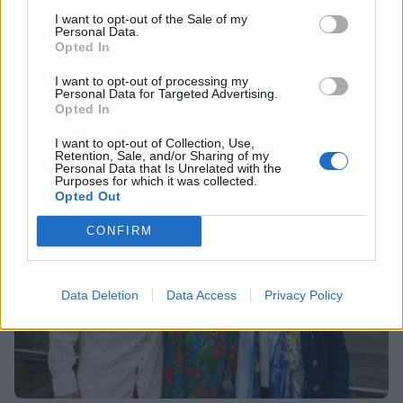
Αντόνιο Μπαντέρας: Η καρδιακή
Οι παικταράδες που δεν έγιναν ποτέ οι θρύλοι που
I want to opt-out of the Sale of my
προσβολή που του άλλαξε τη ζωή
Personal Data.
περιμέναμε
Opted In
I want to opt-out of processing my
Personal Data for Targeted Advertising.
Opted In
SHOWBIZ
«Θα κινηθώ νομικά» - Κόλαφος ο
I want to opt-out of Collection, Use,
Χρίστος Κούγιας για τα
Retention, Sale, and/or Sharing of my
Personal Data that Is Unrelated with the
δημοσιεύματα που αφορούν την
Purposes for which it was collected.
προσωπική του ζωή
Opted Out
CONFIRM
SHOWBIZ
Τέτα Κωνσταντά: Τα νέα για την
υγεία του Γιώργου Ματαράγκα και ο
Data Deletion
Data Access
Privacy Policy
γάμος με τον αδερφό του, Γιάννη
SHOWBIZ