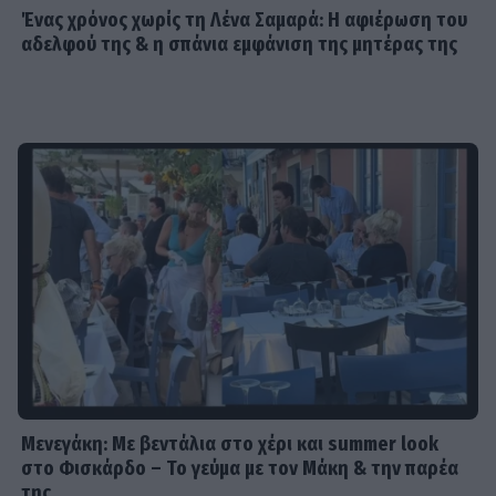
Οικονομάκου: «Έσκασε όλη η
Ένας χρόνος χωρίς τη Λένα Σαμαρά: Η αφιέρωση του
κούραση του χειμώνα» - Το
αδελφού της & η σπάνια εμφάνιση της μητέρας της
πρόβλημα στις διακοπές στο νησί
Μπόρα Μπόρα
MEDIA
Μπαμπά, σ’ αγαπώ spoiler: Η Βιργινία
χάνει το νηπιαγωγείο
SHOWBIZ
Γιώργος Λιάγκας - «Ο Τζορτζ Κλούνεϊ
της Ελλάδας…»: Χαμός στα σχόλια με
την ΑΙ φωτό που πόσταρε
Μενεγάκη: Με βεντάλια στο χέρι και summer look
στο Φισκάρδο – Το γεύμα με τον Μάκη & την παρέα
MEDIA
της