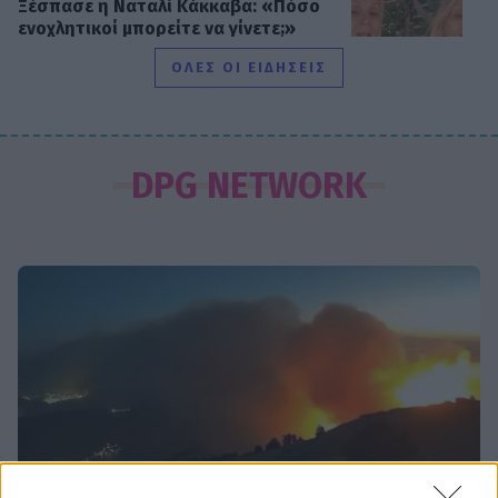
Ξέσπασε η Ναταλί Κάκκαβα: «Πόσο
ενοχλητικοί μπορείτε να γίνετε;»
ΟΛΕΣ ΟΙ ΕΙΔΗΣΕΙΣ
SHOWBIZ
Τροχαίο ατύχημα για τον Mike
DPG NETWORK
SHOWBIZ
Από την εκκλησία στην ξαπλώστρα:
Η εντυπωσιακή πόζα της
Καινούργιου με μαγιό και το
προσκύνημα
MEDIA