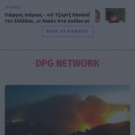
SHOWBIZ
Γιώργος Λιάγκας - «Ο Τζορτζ Κλούνεϊ
της Ελλάδας…»: Χαμός στα σχόλια με
την ΑΙ φωτό που πόσταρε
ΟΛΕΣ ΟΙ ΕΙΔΗΣΕΙΣ
MEDIA
Δυο μαύρα πουκάμισα: Κυκλοφόρησε
DPG NETWORK
το πρώτο trailer της νέας
δραματικής σειράς του MEGA
INSIDE STORIES
ΠΑΜΕ ΣΤΟΙΧΗΜΑ: Περισσότερα από
95 εκατομμύρια ευρώ σε κέρδη
μοίρασε τον Ιούλιο