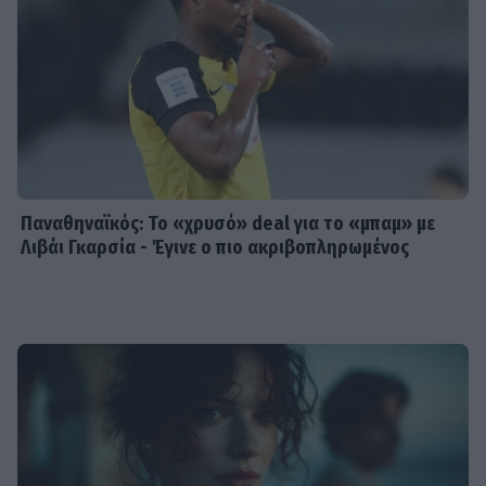
Παναθηναϊκός: Το «χρυσό» deal για το «μπαμ» με
Λιβάι Γκαρσία - Έγινε ο πιο ακριβοπληρωμένος