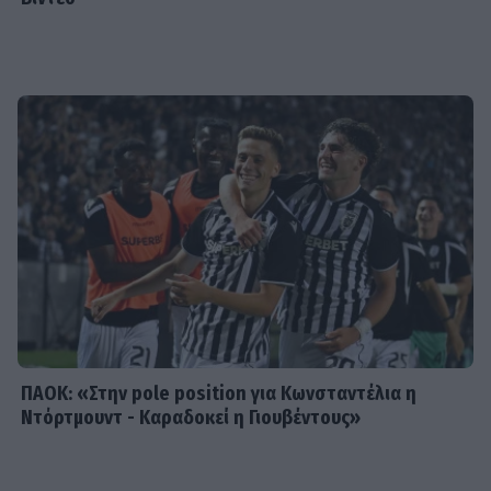
G-SPORTS
ΠΑΟΚ-Άντερλεχτ με σούπερ
προσφορά* και ενισχυμένες
αποδόσεις από το Pamestoixima.gr
SHOWBIZ
Summer girl η Μπιάνκα Κρασσά! Στη
Μύκονο με τη μητέρα της, Βίκυ Καγιά
– Εντυπωσίασαν με το look τους
ΠΑΟΚ: «Στην pole position για Κωνσταντέλια η
Ντόρτμουντ - Καραδοκεί η Γιουβέντους»