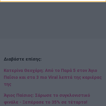
Διαβάστε επίσης:
Κατερίνα Θεοχάρη: Από το Παρά 5 στον Άγιο
Παΐσιο και στα 3 πιο Viral λεπτά της καριέρας
της
Άγιος Παίσιος: Σάρωσε το συγκλονιστικό
φινάλε - Ξεπέρασε το 35% σε τέταρτο!