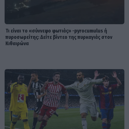
SHOWBIZ
Χρηστίδου: Με το απόλυτο little
black dress και πάει το summer
elegance σε άλλο επίπεδο
Τι είναι το «σύννεφο φωτιάς» -pyrocumulus ή
πυροσωρείτης: Δείτε βίντεο της πυρκαγιάς στον
Κιθαιρώνα
SHOWBIZ
Ο Λάμπρος Κωνσταντάρας έχει
γενέθλια και η Έλενα Τσαγκρινού του
εύχεται δημόσια
SHOWBIZ
Τσαβαλιά: Κι όμως έχει να πάει
διακοπές από το 2018 – Η
αποκάλυψη μέσα από throwback
φωτογραφία