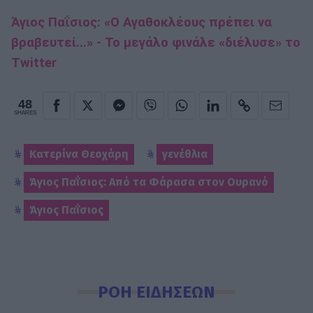
Άγιος Παΐσιος: «Ο Αγαθοκλέους πρέπει να
βραβευτεί...» - To μεγάλο φινάλε «διέλυσε» το
Twitter
48
SHARES
Κατερίνα Θεοχάρη
γενέθλια
Άγιος Παΐσιος: Από τα Φάρασα στον Ουρανό
Άγιος Παΐσιος
ΡΟΗ ΕΙΔΗΣΕΩΝ