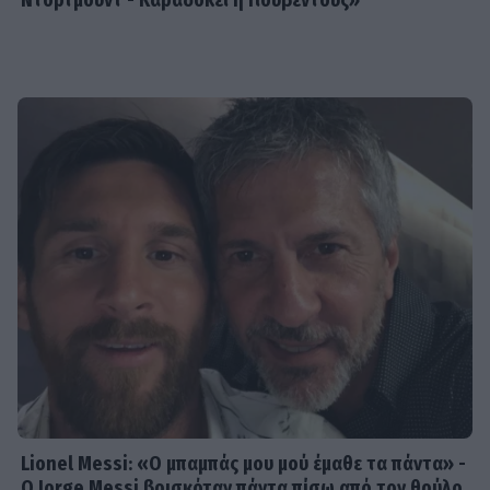
Ντόρτμουντ - Καραδοκεί η Γιουβέντους»
Lionel Messi: «Ο μπαμπάς μου μού έμαθε τα πάντα» -
Ο Jorge Messi βρισκόταν πάντα πίσω από τον θρύλο