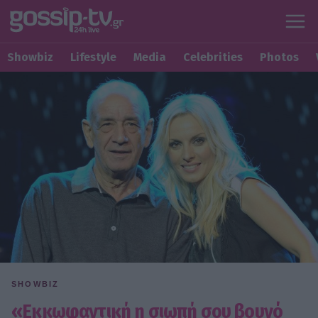
Showbiz
Lifestyle
Media
Celebrities
Photos
SHOWBIZ
«Εκκωφαντική η σιωπή σου βουνό