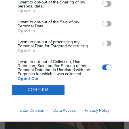
I want to opt-out of the Sharing of my
στιγμές στη θάλασσα με το παιδί
personal data.
της πριν τη νέα σειρά του ΑΝΤ1
Opted In
I want to opt-out of the Sale of my
Personal Data.
Opted In
SHOWBIZ
Οι παικταράδες που δεν έγιναν ποτέ οι θρύλοι που
Δήμητρα Παπαδήμα: Η εντυπωσιακή
I want to opt-out of processing my
περιμέναμε
καλοκαιρινή ανάρτηση στα 62 της
Personal Data for Targeted Advertising.
Opted In
και η εξομολόγηση για τη ζωή της
I want to opt-out of Collection, Use,
Retention, Sale, and/or Sharing of my
Personal Data that Is Unrelated with the
Purposes for which it was collected.
SHOWBIZ
Opted Out
Άννα Μπεζάν: Οι άκρως τρυφερές
στιγμές στη Μύκονο αγκαλιά με την
CONFIRM
κόρη της και η πρόταση γάμου
Data Deletion
Data Access
Privacy Policy
SHOWBIZ
Ελένη Ράντου: Συγκινεί το ύστατο