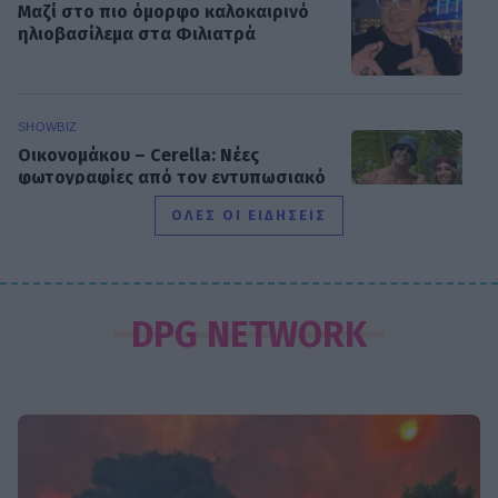
Μαζί στο πιο όμορφο καλοκαιρινό
ηλιοβασίλεμα στα Φιλιατρά
SHOWBIZ
Οικονομάκου – Cerella: Νέες
φωτογραφίες από τον εντυπωσιακό
μήνα του μέλιτος
ΟΛΕΣ ΟΙ ΕΙΔΗΣΕΙΣ
SHOWBIZ
Νίκος Καλογερόπουλος: Όλα όσα
DPG NETWORK
ειπώθηκαν στην εκπομπή «Κοινωνία
ώρα Mega» για τη μεγάλη απώλειά
του.
HOLLYWOOD
Ζιζέλ: Γυμναστική με τον ενάμιση