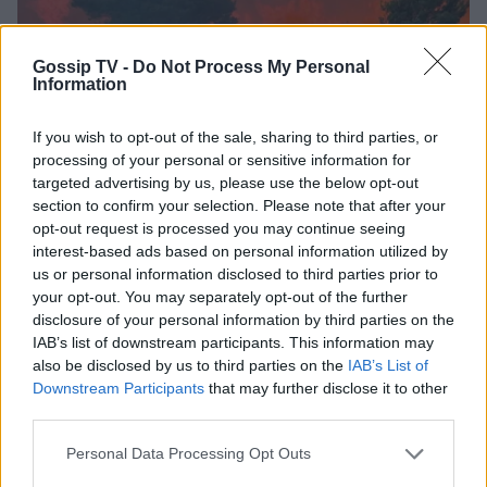
έτους γιο της πάνω στο σκάφος και
το μήνυμα για τη μητρότητα
Gossip TV -
Do Not Process My Personal
Information
SHOWBIZ
If you wish to opt-out of the sale, sharing to third parties, or
Φοίβος Δεληβοριάς για Νίκο
processing of your personal or sensitive information for
Καλογερόπουλο: «Καλή αντάμωση
targeted advertising by us, please use the below opt-out
κάπου στη Φύση» – Το συγκινητικό
section to confirm your selection. Please note that after your
Φωτιά στον Κουβαρά: «Ο αέρας είναι τρελός,
αντίο
opt-out request is processed you may continue seeing
στρίβει συνέχεια» είπε ο δήμαρχος Λαυρεωτικής
interest-based ads based on personal information utilized by
us or personal information disclosed to third parties prior to
SHOWBIZ
your opt-out. You may separately opt-out of the further
Η Ρούλα Κορομηλά αποχαιρετά τον
disclosure of your personal information by third parties on the
σπουδαίο ηθοποιό Νίκο
IAB’s list of downstream participants. This information may
Καλογερόπουλο με μια συγκινητική
also be disclosed by us to third parties on the
IAB’s List of
ανάρτηση
Downstream Participants
that may further disclose it to other
third parties.
SHOWBIZ
Personal Data Processing Opt Outs
Γιολάντα Καλογεροπούλου: Ανέμελες