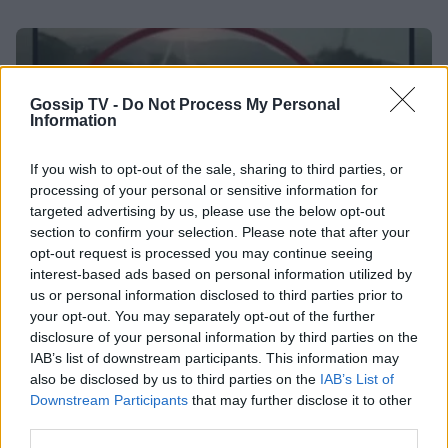
διακοπές τους
SHOWBIZ
Στέφανος Κωνσταντινίδης: Έκανε
Gossip TV -
Do Not Process My Personal
«βουτιά» στα 48 του μαζί με τα
Information
παιδιά του
If you wish to opt-out of the sale, sharing to third parties, or
processing of your personal or sensitive information for
targeted advertising by us, please use the below opt-out
SHOWBIZ
section to confirm your selection. Please note that after your
Νατάσα Εξηνταβελώνη: Η πιο
opt-out request is processed you may continue seeing
τρυφερή αγκαλιά στη Λίλα
interest-based ads based on personal information utilized by
Μπακλέση που μόλις γέννησε
us or personal information disclosed to third parties prior to
Σέρρες: «Δεν ήταν μόνο η ταχύτητα» – Η ανάλυση
your opt-out. You may separately opt-out of the further
πραγματογνώμονα για το σφοδρό δυστύχημα
disclosure of your personal information by third parties on the
IAB’s list of downstream participants. This information may
SHOWBIZ
also be disclosed by us to third parties on the
IAB’s List of
Κωνσταντίνος Αργυρός:
Downstream Participants
that may further disclose it to other
«Μεσοπέλαγα αρμενίζω»
third parties.