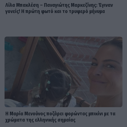
Λίλα Μπακλέση – Παναγιώτης Μαρκεζίνης: Έγιναν
γονείς! Η πρώτη φωτό και το τρυφερό μήνυμα
Η Μαρία Μενούνος ποζάρει φορώντας μπικίνι με τα
χρώματα της ελληνικής σημαίας