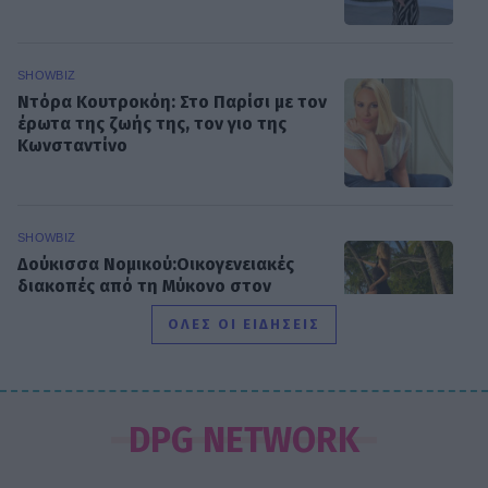
SHOWBIZ
Ντόρα Κουτροκόη: Στο Παρίσι με τον
έρωτα της ζωής της, τον γιο της
Κωνσταντίνο
SHOWBIZ
Δούκισσα Νομικού:Οικογενειακές
διακοπές από τη Μύκονο στον
επίγειο παράδεισο της Γαλλικής
ΟΛΕΣ ΟΙ ΕΙΔΗΣΕΙΣ
Πολυνησίας
SHOWBIZ
Άννα Ζηρδέλη - Άρθουρ
DPG NETWORK
Παπαδόπουλος: Eπέλεξαν τη μακρινή
Αυστραλία για να περάσουν τις