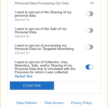
Personal Data Processing Opt Outs
I want to opt-out of the Sharing of my
personal data.
SHOWBIZ
Opted In
Τσιτσιπάς και Kristen Thoms: Ο
έρωτας που φέρνει την απόλυτη
I want to opt-out of the Sale of my
ισορροπία στην καριέρα του
Personal Data.
Opted In
πρωταθλητή
I want to opt-out of processing my
Personal Data for Targeted Advertising.
SHOWBIZ
Opted In
Οι παικταράδες που δεν έγιναν ποτέ οι θρύλοι που
Ανδρομάχη: Στο νοσοκομείο με ορό η
περιμέναμε
I want to opt-out of Collection, Use,
γνωστή τραγουδίστρια μετά από
Retention, Sale, and/or Sharing of my
έντονη αδιαθεσία σε live εμφάνιση
Personal Data that Is Unrelated with the
Purposes for which it was collected.
Opted Out
CONFIRM
SHOWBIZ
Οικονομάκου - Τσερέλα: Συνεχίζουν
το ταξίδι του μέλιτος στα Μπόρα
Data Deletion
Data Access
Privacy Policy
Μπόρα - Νέες φωτογραφίες