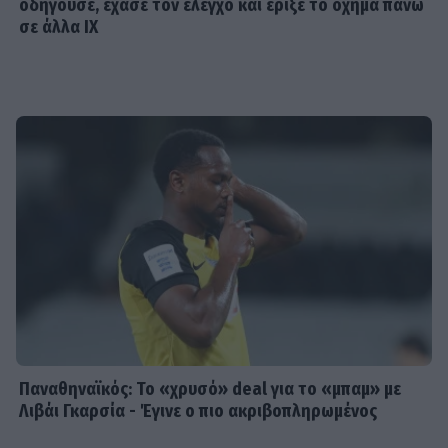
οδηγούσε, έχασε τον έλεγχο και έριξε το όχημα πάνω
σε άλλα ΙΧ
Παναθηναϊκός: Το «χρυσό» deal για το «μπαμ» με
Λιβάι Γκαρσία - Έγινε ο πιο ακριβοπληρωμένος