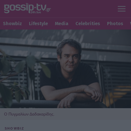
Showbiz
Lifestyle
Media
Celebrities
Photos
Ο Πυγμαλίων Δαδακαρίδης.
SHOWBIZ