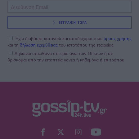
ΕΓΓΡΑΦΗ ΤΩΡΑ
Έχω διαβάσει, κατανοώ και αποδέχομαι τους
όρους χρήσης
και τη
δήλωση εχεμύθειας
του ιστοτόπου της εταιρείας
Δηλώνω υπεύθυνα ότι είμαι άνω των 18 ετών ή ότι
βρίσκομαι υπό την εποπτεία γονέα ή κηδεμόνα ή επιτρόπου