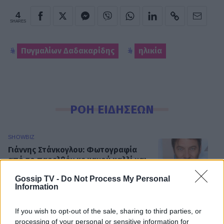
4
SHARES
Πυγμαλίων Δαδακαρίδης
ηλικία
ΡΟΗ ΕΙΔΗΣΕΩΝ
SHOWBIZ
Γιάννης Στάνκογλου: Φωτογραφία
από το παρελθόν με μακρύ μαλλί και
ροκ στιλ από τα νεανικά του χρόνια
Gossip TV -
Do Not Process My Personal
Information
If you wish to opt-out of the sale, sharing to third parties, or
SHOWBIZ
processing of your personal or sensitive information for