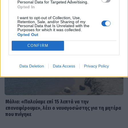
DPG NETWORK
Personal Data for Targeted Advertising.
τηλεόραση μετά από χρόνια - Σε
Opted In
ποια σειρά θα τη δούμε
I want to opt-out of Collection, Use,
Retention, Sale, and/or Sharing of my
Personal Data that Is Unrelated with the
Purposes for which it was collected.
Opted Out
SHOWBIZ
Ρία Ελληνίδου: Ποζάρει με μαγιό
CONFIRM
πάνω σε σκάφος και «ανάβει»
φωτιές στο Instagram!
Data Deletion
Data Access
Privacy Policy
SHOWBIZ
Η θεαματική μεταμόρφωση της
Αθηνάς New York - Μετά το
Bachelor... χρυσή στο bodybuilding
Μάλια: «Παλεύαμε επί 15 λεπτά να την
επαναφέρουμε», λέει ο ναυαγοσώστης για τη μητέρα
που πνίγηκε
MEDIA
Μιχάλης Λεβεντογιάννης - Μιχαήλ