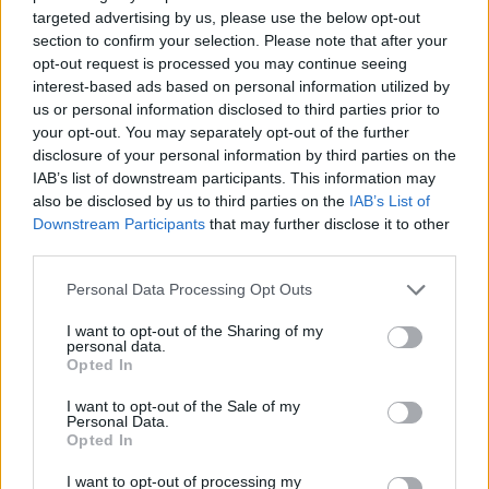
Ιουλία Καλλιμάνη: Επέστρεψε τα
targeted advertising by us, please use the below opt-out
λουλούδια στο κεφάλι θαμώνα που
section to confirm your selection. Please note that after your
την πέτυχε στο πρόσωπο
opt-out request is processed you may continue seeing
interest-based ads based on personal information utilized by
us or personal information disclosed to third parties prior to
your opt-out. You may separately opt-out of the further
SHOWBIZ
disclosure of your personal information by third parties on the
Αθηνά Οικονομάκου: Ποζάρει όλο
IAB’s list of downstream participants. This information may
νάζι στις τροπικές παραλίες των
also be disclosed by us to third parties on the
IAB’s List of
Μπόρα Μπόρα
Downstream Participants
that may further disclose it to other
third parties.
Personal Data Processing Opt Outs
SHOWBIZ
Σίσσυ Χρηστίδου: Γέλια μέχρι
I want to opt-out of the Sharing of my
personal data.
δακρύων στα Φαλάσαρνα
Opted In
ΟΛΕΣ ΟΙ ΕΙΔΗΣΕΙΣ
I want to opt-out of the Sale of my
Personal Data.
Opted In
MEDIA
I want to opt-out of processing my
Κατερίνα Σαβράνη: Επιστρέφει στην