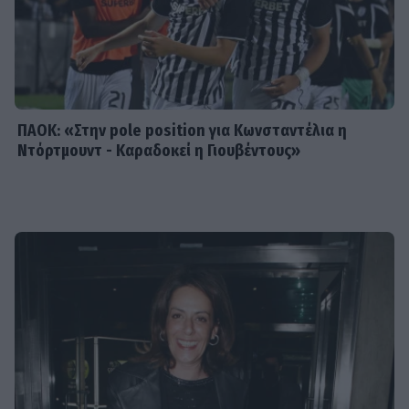
Από Κεφαλονιά... Σαντορίνη! Η φωτό
της Καλομοίρας με την οικογένειά
της
ΠΑΟΚ: «Στην pole position για Κωνσταντέλια η
Ντόρτμουντ - Καραδοκεί η Γιουβέντους»