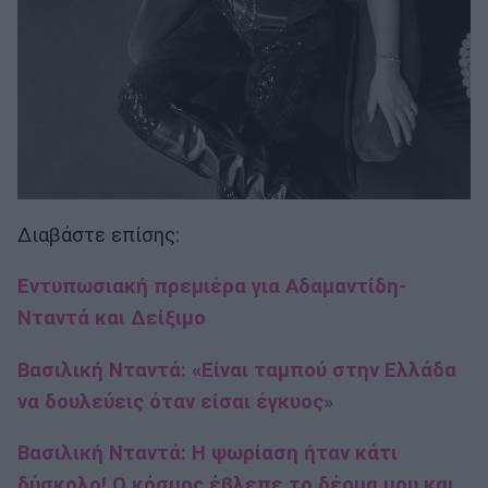
Διαβάστε επίσης:
Εντυπωσιακή πρεμιέρα για Αδαμαντίδη-
Νταντά και Δείξιμο
Βασιλική Νταντά: «Είναι ταμπού στην Ελλάδα
να δουλεύεις όταν είσαι έγκυος»
Βασιλική Νταντά: Η ψωρίαση ήταν κάτι
δύσκολο! Ο κόσμος έβλεπε το δέρμα μου και...