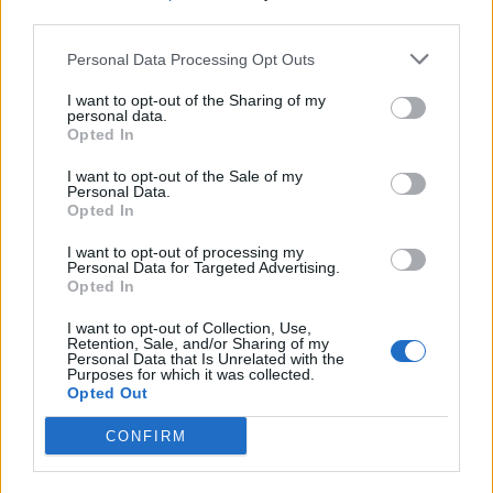
SHOWBIZ
third parties.
Αθηνά Οικονομάκου: Ποζάρει όλο
DPG NETWORK
νάζι στις τροπικές παραλίες των
Personal Data Processing Opt Outs
Μπόρα Μπόρα
I want to opt-out of the Sharing of my
personal data.
Opted In
SHOWBIZ
I want to opt-out of the Sale of my
Σίσσυ Χρηστίδου: Γέλια μέχρι
Personal Data.
Opted In
δακρύων στα Φαλάσαρνα
I want to opt-out of processing my
Personal Data for Targeted Advertising.
Opted In
I want to opt-out of Collection, Use,
MEDIA
Retention, Sale, and/or Sharing of my
Κατερίνα Σαβράνη: Επιστρέφει στην
Personal Data that Is Unrelated with the
Purposes for which it was collected.
τηλεόραση μετά από χρόνια - Σε
Opted Out
ποια σειρά θα τη δούμε
Μάλια: «Παλεύαμε επί 15 λεπτά να την
CONFIRM
επαναφέρουμε», λέει ο ναυαγοσώστης για τη μητέρα
που πνίγηκε
SHOWBIZ