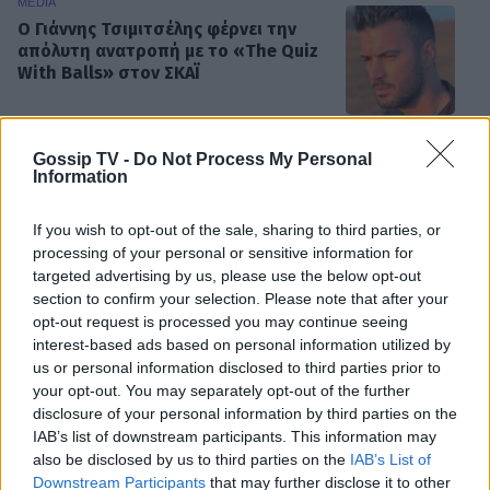
MEDIA
Ο Γιάννης Τσιμιτσέλης φέρνει την
απόλυτη ανατροπή με το «The Quiz
With Balls» στον ΣΚΑΪ
Gossip TV -
Do Not Process My Personal
SHOWBIZ
Information
Γιάννης Στάνκογλου: Φωτογραφία
από το παρελθόν με μακρύ μαλλί και
If you wish to opt-out of the sale, sharing to third parties, or
ροκ στιλ από τα νεανικά του χρόνια
processing of your personal or sensitive information for
targeted advertising by us, please use the below opt-out
section to confirm your selection. Please note that after your
opt-out request is processed you may continue seeing
SHOWBIZ
interest-based ads based on personal information utilized by
Ιουλία Καλλιμάνη: Επέστρεψε τα
us or personal information disclosed to third parties prior to
λουλούδια στο κεφάλι θαμώνα που
your opt-out. You may separately opt-out of the further
την πέτυχε στο πρόσωπο
disclosure of your personal information by third parties on the
ΟΛΕΣ ΟΙ ΕΙΔΗΣΕΙΣ
IAB’s list of downstream participants. This information may
also be disclosed by us to third parties on the
IAB’s List of
Downstream Participants
that may further disclose it to other