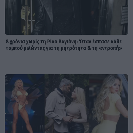
8 χρόνια χωρίς τη Ρίκα Βαγιάνη: Όταν έσπασε κάθε
ταμπού μιλώντας για τη μητρότητα & τη «ντροπή»