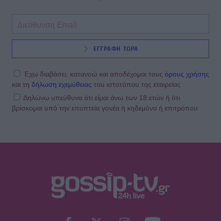
ΕΓΓΡΑΦΗ ΤΩΡΑ
Έχω διαβάσει, κατανοώ και αποδέχομαι τους
όρους χρήσης
και τη
δήλωση εχεμύθειας
του ιστοτόπου της εταιρείας
Δηλώνω υπεύθυνα ότι είμαι άνω των 18 ετών ή ότι
βρίσκομαι υπό την εποπτεία γονέα ή κηδεμόνα ή επιτρόπου