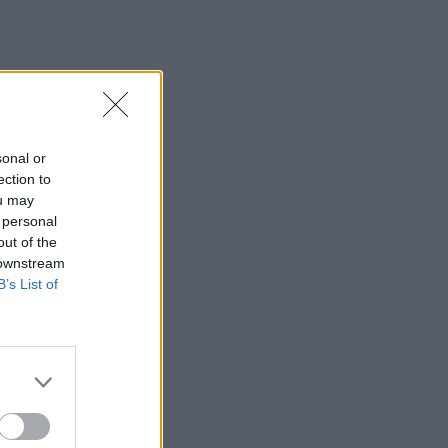
SHOWBIZ
Τσαβαλιά: Κι όμως έχει να
πάει διακοπές από το 2018
– Η αποκάλυψη μέσα από
throwback φωτογραφία
sonal or
SHOWBIZ
ection to
Μαρία Κορινθίου: «Είμαι
ou may
πιο συνειδητοποιημένη από
 personal
ποτέ... Είμαι πια τόσο
out of the
χορτασμένη»
 downstream
B’s List of
SHOWBIZ
Λευκό πουκάμισο και μάξι
φούστα! Η Δανάη Παππά με
το πιο κλασσικό και
αξεπέραστο σύνολο
MEDIA