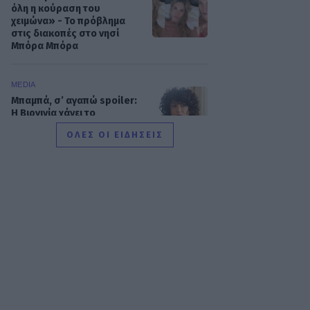
όλη η κούραση του
χειμώνα» - Το πρόβλημα
στις διακοπές στο νησί
Μπόρα Μπόρα
MEDIA
Μπαμπά, σ’ αγαπώ spoiler:
Η Βιργινία χάνει το
νηπιαγωγείο
ΟΛΕΣ ΟΙ ΕΙΔΗΣΕΙΣ
SHOWBIZ
Γιώργος Λιάγκας - «Ο
Τζορτζ Κλούνεϊ της
Ελλάδας…»: Χαμός στα
σχόλια με την ΑΙ φωτό που
πόσταρε
MEDIA
Δυο μαύρα πουκάμισα:
Κυκλοφόρησε το πρώτο