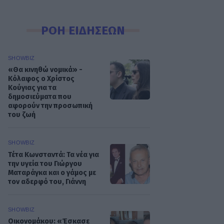
ΡΟΗ ΕΙΔΗΣΕΩΝ
SHOWBIZ
«Θα κινηθώ νομικά» -
Κόλαφος ο Χρίστος
Κούγιας για τα
δημοσιεύματα που
αφορούν την προσωπική
του ζωή
SHOWBIZ
Τέτα Κωνσταντά: Τα νέα για
την υγεία του Γιώργου
Ματαράγκα και ο γάμος με
τον αδερφό του, Γιάννη
SHOWBIZ
Οικονομάκου: «Έσκασε