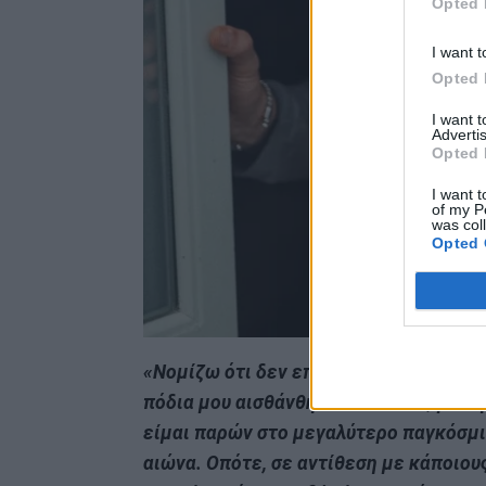
Opted 
I want t
Opted 
I want 
Advertis
Opted 
I want t
of my P
was col
Opted 
«Νομίζω ότι δεν επέλεξα εγώ αλλά τα 
πόδια μου αισθάνθηκα ότι κάπως με σ
είμαι παρών στο μεγαλύτερο παγκόσμι
αιώνα. Οπότε, σε αντίθεση με κάποιου