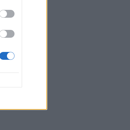
Νόμοι της καρδιάς - Η
συνάντηση Γιλντιρίμ &
Μπορά αποκαλύπτει την
αλήθεια
INSIDE STORIES
Βαριές καμπάνες για 4
συλληφθέντες σε στέκι
παράνομου τζόγου στη
Θεσσαλονίκη
SHOWBIZ
Η «άλλη» Νάουσα της
Σταματίνας Τσιμτσιλή!
Παράδοση, πίστη και
ξεχωριστές στιγμές στην
Πάρο
SHOWBIZ
Γιώργος Παράσχος: Το