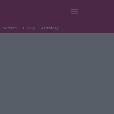
G-Secrets
G-Sexy
Astrology