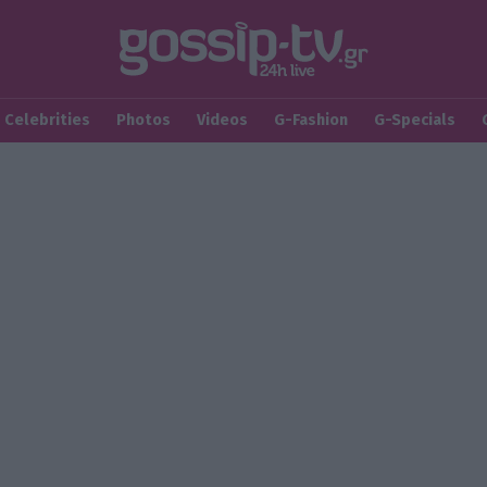
Celebrities
Photos
Videos
G-Fashion
G-Specials