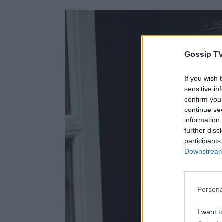
Gossip TV
If you wish 
sensitive in
confirm you
continue se
information 
further disc
participants
Downstream 
Persona
I want t