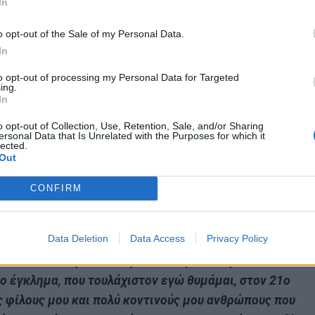
In
o opt-out of the Sale of my Personal Data.
In
to opt-out of processing my Personal Data for Targeted
ing.
In
o opt-out of Collection, Use, Retention, Sale, and/or Sharing
ersonal Data that Is Unrelated with the Purposes for which it
lected.
Out
CONFIRM
Data Deletion
Data Access
Privacy Policy
πόδια μου να βρίσκομαι εδώ. Θέλω να πω ότι τα
ήκωσαν και έπρεπε να έρθω εδώ γιατί έπρεπε να
ο έγκλημα, που τουλάχιστον εγώ θυμάμαι, στον 21ο
ς φίλους μου και πολύ κοντινούς μου ανθρώπους που