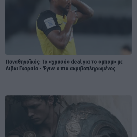
Παναθηναϊκός: Το «χρυσό» deal για το «μπαμ» με
Λιβάι Γκαρσία - Έγινε ο πιο ακριβοπληρωμένος