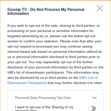
στιγμές στη Μύκονο αγκαλιά με την
κόρη της και η πρόταση γάμου
Gossip TV -
Do Not Process My Personal
Information
If you wish to opt-out of the sale, sharing to third parties, or
SHOWBIZ
processing of your personal or sensitive information for
Ελένη Ράντου: Συγκινεί το ύστατο
targeted advertising by us, please use the below opt-out
χαίρε στον Νίκο Καλογερόπουλο
section to confirm your selection. Please note that after your
-«Ευγνώμων που σε γνώρισα»
opt-out request is processed you may continue seeing
ΟΛΕΣ ΟΙ ΕΙΔΗΣΕΙΣ
interest-based ads based on personal information utilized by
us or personal information disclosed to third parties prior to
your opt-out. You may separately opt-out of the further
SHOWBIZ
disclosure of your personal information by third parties on the
Εριέττα Μανούρη: Η σπάνια
DPG NETWORK
IAB’s list of downstream participants. This information may
φωτογραφία με μπικίνι – Summer
also be disclosed by us to third parties on the
IAB’s List of
πόζες με κόκκινο μαγιό
Downstream Participants
that may further disclose it to other
third parties.
Personal Data Processing Opt Outs
SHOWBIZ
Άννα Βίσση: Πάντα ένα βήμα
I want to opt-out of the Sharing of my
personal data.