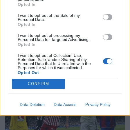
μπροστά με το πιο κλασσικό
Opted In
καλοκαιρινό αξεσουάρ!
I want to opt-out of the Sale of my
Personal Data.
Opted In
MEDIA
I want to opt-out of processing my
Οι νέες σειράς του Alpha για τη
Personal Data for Targeted Advertising.
σεζόν 2026-2027- Δράμα, γέλιο,
Opted In
έρωτες
Πάρος: Συγκλονίζει ο πατέρας του άτυχου 4χρονου
I want to opt-out of Collection, Use,
Retention, Sale, and/or Sharing of my
αγοριού - Λεπτό προς λεπτό οι δραματικές στιγμές
Personal Data that Is Unrelated with the
Purposes for which it was collected.
Opted Out
SHOWBIZ
Σταματίνα Τσιμτσιλή: Το καλοκαίρι
CONFIRM
δεν θα φορέσω ποτέ make up, δεν
θα βαφτώ
Data Deletion
Data Access
Privacy Policy
MEDIA
Το παιδί επιστρέφει!