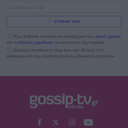
ΕΓΓΡΑΦΗ ΤΩΡΑ
Έχω διαβάσει, κατανοώ και αποδέχομαι τους
όρους χρήσης
και τη
δήλωση εχεμύθειας
του ιστοτόπου της εταιρείας
Δηλώνω υπεύθυνα ότι είμαι άνω των 18 ετών ή ότι
βρίσκομαι υπό την εποπτεία γονέα ή κηδεμόνα ή επιτρόπου