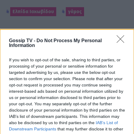
Ελπίδα Ιακωβίδου
γάμος
Gossip TV -
Do Not Process My Personal
ΡΟΗ ΕΙΔΗΣΕΩΝ
Information
If you wish to opt-out of the sale, sharing to third parties, or
SHOWBIZ
processing of your personal or sensitive information for
Βαλαβάνη: Εντυπωσιακή σιλουέτα,
targeted advertising by us, please use the below opt-out
εφαρμοστό σικ φόρεμα και wet look
section to confirm your selection. Please note that after your
- Μαγνήτισε όλα τα βλέμματα
opt-out request is processed you may continue seeing
interest-based ads based on personal information utilized by
us or personal information disclosed to third parties prior to
your opt-out. You may separately opt-out of the further
SHOWBIZ
disclosure of your personal information by third parties on the
Σταματίνα Τσιμτσιλή: Η εξόρμηση
IAB’s list of downstream participants. This information may
για ψάρεμα στην Πάρο με τον Θέμη
also be disclosed by us to third parties on the
IAB’s List of
Σοφό και τον γιο τους
Downstream Participants
that may further disclose it to other