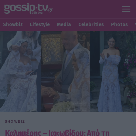
Showbiz
Lifestyle
Media
Celebrities
Photos
SHOWBIZ
Καλημέρης – Ιακωβίδου: Από τη