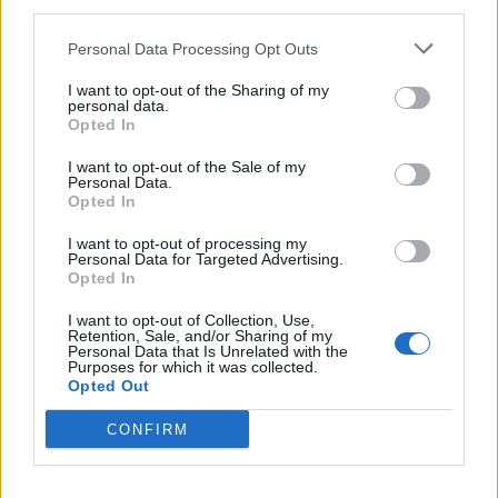
third parties.
Personal Data Processing Opt Outs
MEDIA
I want to opt-out of the Sharing of my
Τηλεθέαση – Το Σόι σου: «Σαρώνει»
personal data.
ακόμη και στις επαναλήψεις –
Opted In
Αντίστροφη μέτρηση για τον νέο
κύκλο
I want to opt-out of the Sale of my
Personal Data.
Opted In
SHOWBIZ
I want to opt-out of processing my
Personal Data for Targeted Advertising.
Στον βυθό για μαργαριτάρια η Αθηνά
Opted In
Οικονομάκου και ο Μπρούνο
Τσερέλα - To βίντεο με την
I want to opt-out of Collection, Use,
ΟΛΕΣ ΟΙ ΕΙΔΗΣΕΙΣ
ανακάλυψη
Retention, Sale, and/or Sharing of my
Personal Data that Is Unrelated with the
Purposes for which it was collected.
Opted Out
SHOWBIZ
Ιωάννα Μπούκη: Οι ανέμελες ημέρες
DPG NETWORK
CONFIRM
του Αυγούστου, τα απίθανα beach
looks & «χρέος» στις κόρες της