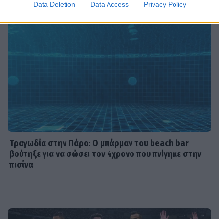
Data Deletion
Data Access
Privacy Policy
SHOWBIZ
Βαλέρια Χοψονίδου - Αντώνης
Βλωτιδέλλης: Βάφτισαν τον γιο τους!
Το όνομα και το πάρτι με φίλους
SHOWBIZ
Τσουβέλας: Η σχέση με την Εύα και η
δημόσια υπεράσπισή της από τους
haters - «Θα το έκανα 500 φορές»
Τραγωδία στην Πάρο: Ο μπάρμαν του beach bar
βούτηξε για να σώσει τον 4χρονο που πνίγηκε στην
πισίνα
SHOWBIZ
Καληφώνη - Μάστορας: Μαζί στην
Πάρο, χωριστά στα social - Οι νέες
αναρτήσεις