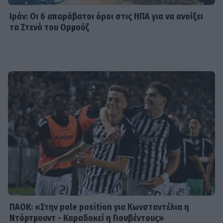
αδελφού του και ο δυνατός τους
Ιράν: Οι 6 απαράβατοι όροι στις ΗΠΑ για να ανοίξει
δεσμός
τα Στενά του Ορμούζ
SHOWBIZ
Άννα Βίσση: Άκουσε Τσιτσάνη από
μπάντα δρόμου στο Φισκάρδο
SHOWBIZ
Ιωάννα Μπούκη: «"Βασανίζω" τον
Αντώνη Σρόιτερ 15 καλοκαίρια»
ΠΑΟΚ: «Στην pole position για Κωνσταντέλια η
Ντόρτμουντ - Καραδοκεί η Γιουβέντους»