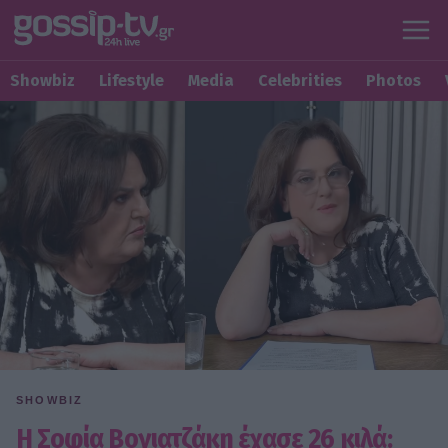
Showbiz
Lifestyle
Media
Celebrities
Photos
SHOWBIZ
Η Σοφία Βογιατζάκη έχασε 26 κιλά: