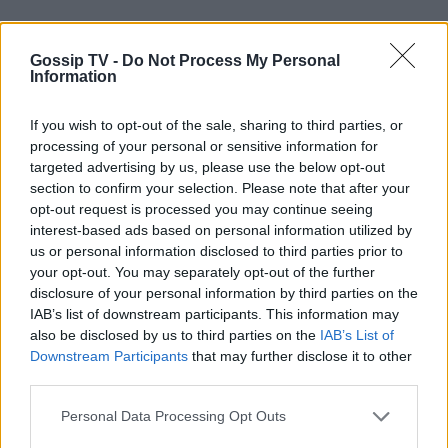
ΡΟΗ ΕΙΔΗΣΕΩΝ
Gossip TV -
Do Not Process My Personal
Information
SHOWBIZ
If you wish to opt-out of the sale, sharing to third parties, or
Γεράσιμος Γεννατάς: «Ζούμε σε μια
processing of your personal or sensitive information for
εποχή που ντροπιάζει το ανθρώπινο
targeted advertising by us, please use the below opt-out
πλάσμα»
section to confirm your selection. Please note that after your
opt-out request is processed you may continue seeing
interest-based ads based on personal information utilized by
us or personal information disclosed to third parties prior to
SHOWBIZ
your opt-out. You may separately opt-out of the further
Μαρία Ηλιάκη: Το makeup των
disclosure of your personal information by third parties on the
διακοπών, η αμφιβολία & η
IAB’s list of downstream participants. This information may
αντίδραση στην απάντηση του
also be disclosed by us to third parties on the
IAB’s List of
Στέλιου Μανουσάκη
Downstream Participants
that may further disclose it to other
third parties.
SHOWBIZ
Personal Data Processing Opt Outs
«Εγώ, το κορίτσι μου & το
ηλιοβασίλεμα» - Η Καινούργιου με