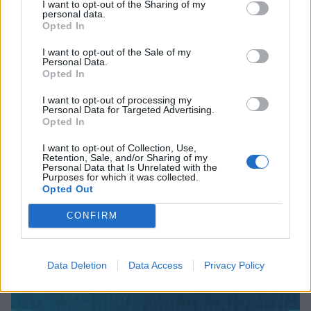
I want to opt-out of the Sharing of my
σικ λευκό φόρεμα αγκαλιά με την
personal data.
Opted In
κόρη της
I want to opt-out of the Sale of my
Personal Data.
SHOWBIZ
Opted In
Κωνσταντίνα Μπεκιάρη: Το
I want to opt-out of processing my
διαφορετικό καλοκαίρι με τον γιο
Personal Data for Targeted Advertising.
της και το road trip που θα
Opted In
ΟΛΕΣ ΟΙ ΕΙΔΗΣΕΙΣ
θυμούνται
I want to opt-out of Collection, Use,
Retention, Sale, and/or Sharing of my
Personal Data that Is Unrelated with the
SHOWBIZ
Purposes for which it was collected.
Opted Out
22 χρόνια χωρίς τον Δημήτρη
DPG NETWORK
Παπαμιχαήλ – Το αφιέρωμα της
CONFIRM
Finos Film στον αξέχαστο ηθοποιό
Data Deletion
Data Access
Privacy Policy
SHOWBIZ
«Ένα διαφορετικό καλοκαίρι»,
γράφει ο Σάκης Κατσούλης-Η