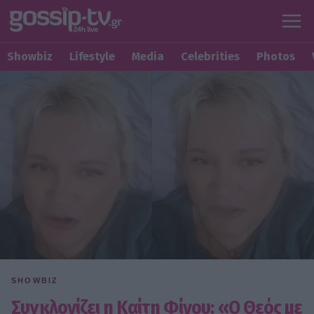
Showbiz
Lifestyle
Media
Celebrities
Photos
SHOWBIZ
Συγκλονίζει η Καίτη Φίνου: «Ο Θεός με