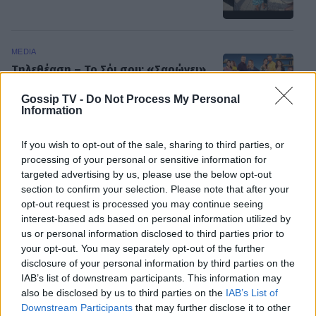
MEDIA
Τηλεθέαση – Το Σόι σου: «Σαρώνει»
ακόμη και στις επαναλήψεις –
Αντίστροφη μέτρηση για τον νέο
Gossip TV -
Do Not Process My Personal
Information
κύκλο
If you wish to opt-out of the sale, sharing to third parties, or
SHOWBIZ
processing of your personal or sensitive information for
Στον βυθό για μαργαριτάρια η Αθηνά
targeted advertising by us, please use the below opt-out
Οικονομάκου και ο Μπρούνο
section to confirm your selection. Please note that after your
Τσερέλα - To βίντεο με την
opt-out request is processed you may continue seeing
ΟΛΕΣ ΟΙ ΕΙΔΗΣΕΙΣ
ανακάλυψη
interest-based ads based on personal information utilized by
us or personal information disclosed to third parties prior to
your opt-out. You may separately opt-out of the further
disclosure of your personal information by third parties on the
SHOWBIZ
IAB’s list of downstream participants. This information may
Ιωάννα Μπούκη: Οι ανέμελες ημέρες
DPG NETWORK
also be disclosed by us to third parties on the
IAB’s List of
του Αυγούστου, τα απίθανα beach
looks & «χρέος» στις κόρες της
Downstream Participants
that may further disclose it to other