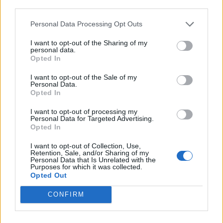
third parties.
Personal Data Processing Opt Outs
SHOWBIZ
I want to opt-out of the Sharing of my
Βαλέρια Χοψονίδου - Αντώνης
personal data.
Βλωτιδέλλης: Βάφτισαν τον γιο τους!
Opted In
Το όνομα και το πάρτι με φίλους
I want to opt-out of the Sale of my
Personal Data.
Opted In
SHOWBIZ
I want to opt-out of processing my
Personal Data for Targeted Advertising.
Τσουβέλας: Η σχέση με την Εύα και η
Opted In
δημόσια υπεράσπισή της από τους
haters - «Θα το έκανα 500 φορές»
I want to opt-out of Collection, Use,
Τραγωδία στην Πάρο: Ο μπάρμαν του beach bar
Retention, Sale, and/or Sharing of my
Personal Data that Is Unrelated with the
βούτηξε για να σώσει τον 4χρονο που πνίγηκε στην
Purposes for which it was collected.
πισίνα
Opted Out
SHOWBIZ
CONFIRM
Καληφώνη - Μάστορας: Μαζί στην
Πάρο, χωριστά στα social - Οι νέες
αναρτήσεις