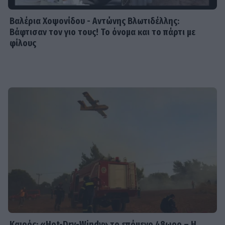
Βαλέρια Χοψονίδου - Αντώνης Βλωτιδέλλης:
Βάφτισαν τον γιο τους! Το όνομα και το πάρτι με
φίλους
Καιρός: «Hot-Dry-Windy» το επόμενο 48ωρο – Η