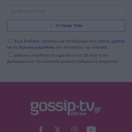
ΕΓΓΡΑΦΗ ΤΩΡΑ
Έχω διαβάσει, κατανοώ και αποδέχομαι τους
όρους χρήσης
και τη
δήλωση εχεμύθειας
του ιστοτόπου της εταιρείας
Δηλώνω υπεύθυνα ότι είμαι άνω των 18 ετών ή ότι
βρίσκομαι υπό την εποπτεία γονέα ή κηδεμόνα ή επιτρόπου