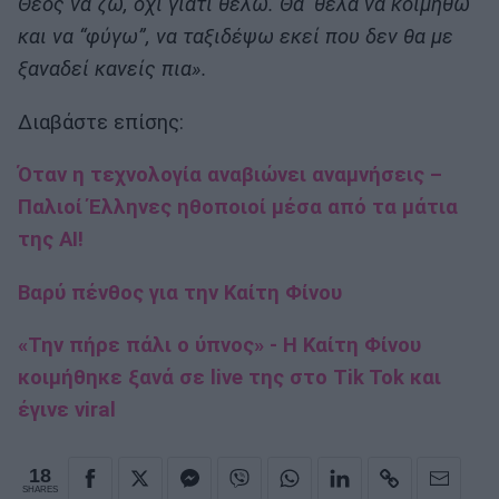
Θεός να ζω, όχι γιατί θέλω. Θα ‘θελα να κοιμηθώ
και να “φύγω”, να ταξιδέψω εκεί που δεν θα με
ξαναδεί κανείς πια».
Διαβάστε επίσης:
Όταν η τεχνολογία αναβιώνει αναμνήσεις –
Παλιοί Έλληνες ηθοποιοί μέσα από τα μάτια
της AI!
Βαρύ πένθος για την Καίτη Φίνου
«Την πήρε πάλι ο ύπνος» - Η Καίτη Φίνου
κοιμήθηκε ξανά σε live της στο Tik Tok και
έγινε viral
18
SHARES