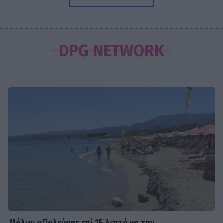
SHOWBIZ
«Τον είδα μπροστά μου, λαμπερό…»
DPG NETWORK
- Πώς η Αγγελική Ηλιάδη είδε τον
Χριστό και έζησε το θαύμα
SHOWBIZ
Ξέσπασε η Ναταλί Κάκκαβα: «Πόσο
ενοχλητικοί μπορείτε να γίνετε;»
SHOWBIZ
Τροχαίο ατύχημα για τον Mike
Μάλια: «Παλεύαμε επί 15 λεπτά να την