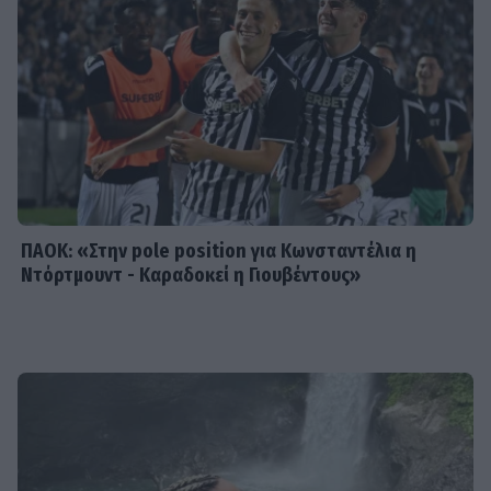
SHOWBIZ
Χρηστίδου: Με το απόλυτο little
black dress και πάει το summer
elegance σε άλλο επίπεδο
ΠΑΟΚ: «Στην pole position για Κωνσταντέλια η
Ντόρτμουντ - Καραδοκεί η Γιουβέντους»