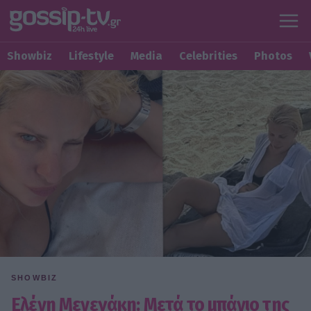
Showbiz
Lifestyle
Media
Celebrities
Photos
SHOWBIZ
Ελένη Μενεγάκη: Μετά το μπάνιο της