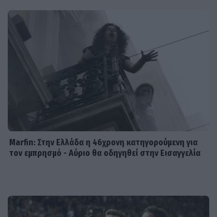
SHOWBIZ
Γιώργος Λιάγκας - «Ο Τζορτζ Κλούνεϊ
της Ελλάδας…»: Χαμός στα σχόλια με
την ΑΙ φωτό που πόσταρε
MEDIA
Δυο μαύρα πουκάμισα: Κυκλοφόρησε
το πρώτο trailer της νέας
δραματικής σειράς του MEGA
Marfin: Στην Ελλάδα η 46χρονη κατηγορούμενη για
τον εμπρησμό - Αύριο θα οδηγηθεί στην Εισαγγελία
INSIDE STORIES
ΠΑΜΕ ΣΤΟΙΧΗΜΑ: Περισσότερα από
95 εκατομμύρια ευρώ σε κέρδη
μοίρασε τον Ιούλιο