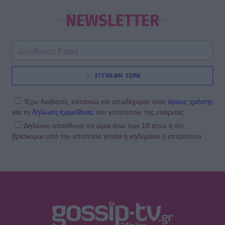
NEWSLETTER
ΕΓΓΡΑΦΗ ΤΩΡΑ
Έχω διαβάσει, κατανοώ και αποδέχομαι τους
όρους χρήσης
και τη
δήλωση εχεμύθειας
του ιστοτόπου της εταιρείας
Δηλώνω υπεύθυνα ότι είμαι άνω των 18 ετών ή ότι
βρίσκομαι υπό την εποπτεία γονέα ή κηδεμόνα ή επιτρόπου