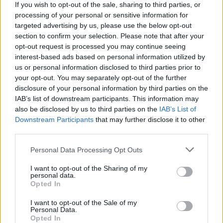
MEDIA
If you wish to opt-out of the sale, sharing to third parties, or
processing of your personal or sensitive information for
Σταματίνα Τσιμτσιλή: «Πρέπει να
αφουγκράζεσαι τι θέλουν και τι
targeted advertising by us, please use the below opt-out
ψάχνουν οι τηλεθεατές»
section to confirm your selection. Please note that after your
opt-out request is processed you may continue seeing
interest-based ads based on personal information utilized by
us or personal information disclosed to third parties prior to
your opt-out. You may separately opt-out of the further
MEDIA
disclosure of your personal information by third parties on the
Αντώνιος και Κλεοπάτρα: Αυτοτελή
IAB’s list of downstream participants. This information may
επεισόδια και guest εμφανίσεις!
also be disclosed by us to third parties on the
IAB’s List of
Ποιους θα δούμε στα πρώτα
επεισόδια
Downstream Participants
that may further disclose it to other
third parties.
Personal Data Processing Opt Outs
HOLLYWOOD
Hailey Bieber: Τέλος το Pilates – Η
I want to opt-out of the Sharing of my
Οι παικταράδες που δεν έγιναν ποτέ οι θρύλοι που
νέα προπόνηση για τέλειους
personal data.
περιμέναμε
γλουτούς
Opted In
I want to opt-out of the Sale of my
Personal Data.
Opted In