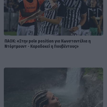
SHOWBIZ
Ρουμελιώτη: Δεν σταματά να
γκρινιάζει ο γιος της - Η ανάρτηση
και οι απορίες της νέας μαμάς
ΠΑΟΚ: «Στην pole position για Κωνσταντέλια η
Ντόρτμουντ - Καραδοκεί η Γιουβέντους»