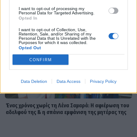
SHOWBIZ
I want to opt-out of processing my
Dolce Vita στο Κάπρι: Η Αμαλία
Personal Data for Targeted Advertising.
Κωστοπούλου ποζάρει πάνω σε
Opted In
σκάφος με αέρινο look!
I want to opt-out of Collection, Use,
Retention, Sale, and/or Sharing of my
Personal Data that Is Unrelated with the
Purposes for which it was collected.
Opted Out
MEDIA
Φόνοι στο Καμπαναριό: Μένη
CONFIRM
Κωνσταντινίδου, Λυδία Τζανουδάκη
και Άννη Θεοχάρη επιστρέφουν
Data Deletion
Data Access
Privacy Policy
SHOWBIZ
Από Κεφαλονιά... Σαντορίνη! Η φωτό
Ένας χρόνος χωρίς τη Λένα Σαμαρά: Η αφιέρωση του
της Καλομοίρας με την οικογένειά
αδελφού της & η σπάνια εμφάνιση της μητέρας της
της