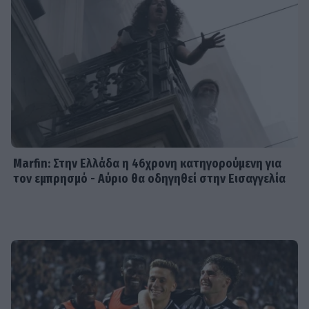
SHOWBIZ
Από την εκκλησία στην ξαπλώστρα:
Η εντυπωσιακή πόζα της
Καινούργιου με μαγιό και το
προσκύνημα
MEDIA
Πίσω από τις γραμμές: Η ημερομηνία
της πρεμιέρας
Marfin: Στην Ελλάδα η 46χρονη κατηγορούμενη για
τον εμπρησμό - Αύριο θα οδηγηθεί στην Εισαγγελία
SHOWBIZ
Κρατερός Κατσούλης: «Δεν υπάρχει
πολύς χρόνος για προσωπική ζωή»