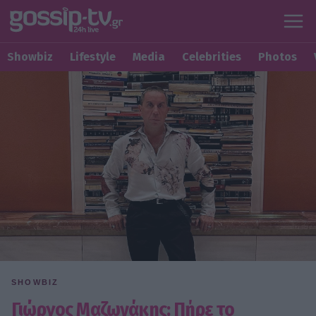
Showbiz
Lifestyle
Media
Celebrities
Photos
SHOWBIZ
Γιώργος Μαζωνάκης: Πήρε το