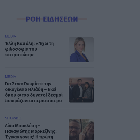
ΡΟΗ ΕΙΔΗΣΕΩΝ
MEDIA
Έλλη Κασόλη: «Έχω τη
φιλοσοφία του
«στρατιώτη»
MEDIA
Για Σένα: Γνωρίστε την
οικογένεια Ηλιάδη – Εκεί
όπου οι πιο δυνατοί δεσμοί
δοκιμάζονται περισσότερο
SHOWBIZ
Λίλα Μπακλέση –
Παναγιώτης Μαρκεζίνης:
Έγιναν γονείς! Η πρώτη