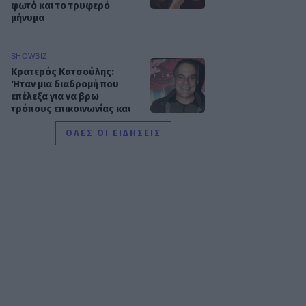
φωτό και το τρυφερό
μήνυμα
SHOWBIZ
Κρατερός Κατσούλης:
Ήταν μια διαδρομή που
επέλεξα για να βρω
τρόπους επικοινωνίας και
συνεννόησης
ΟΛΕΣ ΟΙ ΕΙΔΗΣΕΙΣ
SHOWBIZ
Συγκινεί η Ανθή Βούλγαρη:
«Χωρίς εσένα το φετινό
καλοκαίρι θα ήταν το
δυσκολότερο της ζωής
μου»
SHOWBIZ
Δίπλα στο απέραντο
γαλάζιο η Μαριαλένα
Ρουμελιώτη γιορτάζει τους