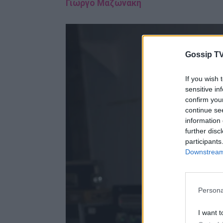
Γιώργο Μαζωνάκη
Gossip TV
If you wish 
sensitive in
confirm you
continue se
information 
further disc
participants
Downstream 
Persona
I want t