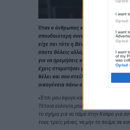
Opted 
I want t
Opted 
Όταν ο άνθρωπος κάνει σχέδια, ο Θεός 
I want 
σπουδαιότερη συνεργασία της ζωής μο
Advertis
Opted 
είχε πει τότε η Βένια, η σύζυγος του 
όποτε θέλεις αλλά, από προσωπική πεί
I want t
of my P
για να ηρεμήσεις και να κάνεις παιδί, 
was col
Opted 
έχεις σταματήσει γι’ αυτόν τον λόγο. Θ
θέλει και σου στείλει παιδί, εμείς θα 
οικογένεια πάνω από όλα”»
ανέφερε αρ
«Έτσι μου έφυγε κάθε άγχος και τη δεύ
Τέτοια ευλογία μου έφερε. Έμεινα έγκυ
το σχήμα για να πάμε στην Κύπρο για συ
τους τρείς μήνες, να μην το πούμε σε κ