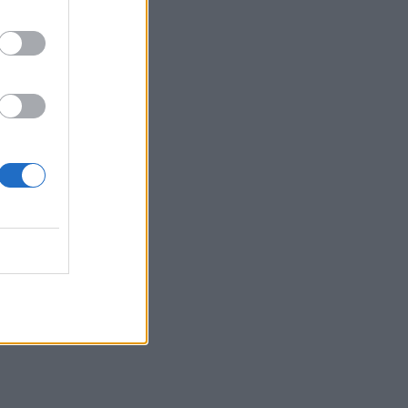
εικονές
MEDIA
ALPHA: ΡΙΦΙΦΙ του Σωτήρη
Τσαφούλια σε Α’
τηλεοπτική προβολή - Η
επίσημη ανακοίνωση
MEDIA
ΣΚΑΪ: Ανακοίνωσε την
ολοκλήρωση της
συνεργασίας με τον
Γρηγόρη Δημητριάδη
SHOWBIZ
«Με ζύγισες ρε φίλε» - H
«πληρωμένη» απάντηση
της Πετρογιάννη σε
follower μετά από σχόλιο