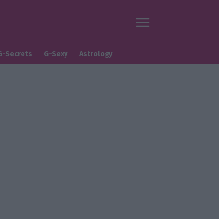
G-Secrets
G-Sexy
Astrology