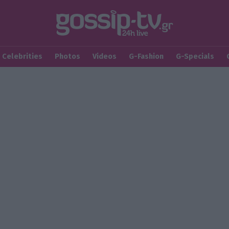
Celebrities
Photos
Videos
G-Fashion
G-Specials