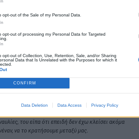
In
o opt-out of the Sale of my Personal Data.
In
γελάει. Μου χτυπάει λοιπόν την πόρτα ο Θεός για τη
to opt-out of processing my Personal Data for Targeted
υ τη στιγμή που θέλω να κάνω ένα διάλειμμά. Μου
ing.
In
Δημήτρη Μητροπάνου, “Πεγκούλα, να κάνεις παιδάκι
ρα άκου τι θα σου πω. Μη σταματήσεις να δουλεύεις
o opt-out of Collection, Use, Retention, Sale, and/or Sharing
ersonal Data that Is Unrelated with the Purposes for which it
γιατί θα σου κατσικωθεί ένα άγχος στο κεφάλι ότι
lected.
Out
α συνεχίσεις κανονικά να δουλεύεις και αν ο Θεός το
το κλείσουμε το μαγαζί, Κι εμείς έχουμε την
CONFIRM
χικά η Πέγκυ Ζήνα.
τερη σεζόν έμεινα έγκυος χωρίς καν προσπάθεια.
Data Deletion
Data Access
Privacy Policy
ος τέλος Ιανουαρίου και τέλος Μαρτίου που κλείσαμε
ναυλίες, του είπα ότι επειδή δεν έχω κλείσει ακόμα
ανέναν, να το κρατήσουμε μεταξύ μας.