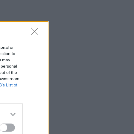
summer καρουζέλ
φωτογραφιών
SHOWBIZ
Μιχόπουλος: Η ξεχωριστή
ανάρτηση της Ευριπίδου για
τα γενέθλιά του είναι γεμάτη
κοινές στιγμές τους
sonal or
ection to
ou may
SHOWBIZ
 personal
Συγκλονίζει η
out of the
δημοσιογράφος Ιωάννα
 downstream
Κουλούρη: Αναγκάστηκαν
B’s List of
να με δέσουν για να μη
βλάψω τον εαυτό μου
SHOWBIZ
Κίμωλος όπως όνειρο! Το
ειδυλλιακό καλοκαίρι
Σωτηροπούλου - Κωστή
Μαραβέγια μέσα από